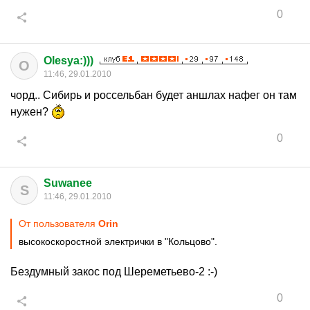
0
Olesya:)))
O
11:46, 29.01.2010
чорд.. Сибирь и россельбан будет аншлах нафег он там
нужен?
0
Suwanee
S
11:46, 29.01.2010
От пользователя
Orin
высокоскоростной электрички в "Кольцово".
Бездумный закос под Шереметьево-2 :-)
0