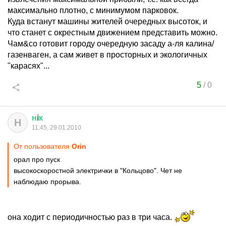
максимально плотно, с минимумом парковок.
Куда встанут машины жителей очередных высоток, и
что станет с окрестным движением представить можно.
Чам&co готовит городу очередную засаду а-ля калина/
газенваген, а сам живет в просторных и экологичных
"карасях"...
5
/
0
н
i
к
Н
11:45, 29.01.2010
От пользователя
Orin
орал про пуск
высокоскоростной электрички в "Кольцово". Чет не
наблюдаю прорыва.
она ходит с периодичностью раз в три часа.