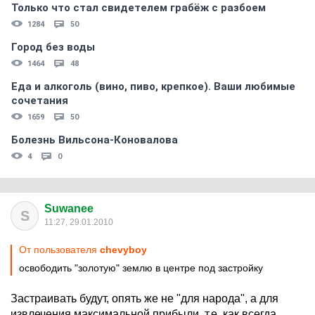
Только что стал свидетелем грабёж с разбоем
1284
50
Город без воды
1464
48
Еда и алкоголь (вино, пиво, крепкое). Ваши любимые
сочетания
1659
50
Болезнь Вильсона-Коновалова
4
0
Suwanee
S
11:27, 29.01.2010
От пользователя
chevyboy
освободить "золотую" землю в центре под застройку
Застраивать будут, опять же не "для народа", а для
извлечения максимальной прибыли, т.е. как всегда