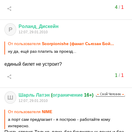
4
/
1
Роланд
_
Дискейн
Р
12:07, 29.01.2010
От пользователя
Scorpionishe (фанат Сьюзан Бой...
ну да, ещё раз платить за проезд...
единый билет не устроит?
1
/
1
Шарль
Латэн
(
ограничение
16+)
Ш
12:07, 29.01.2010
От пользователя
NIME
а порт сам предлагает - я построю - работайте кому
интересно.