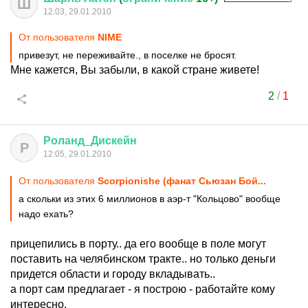
Ш
12:03, 29.01.2010
От пользователя
NIME
привезут, не переживайте., в поселке не бросят.
Мне кажется, Вы забыли, в какой стране живете!
2
/
1
Роланд
_
Дискейн
Р
12:05, 29.01.2010
От пользователя
Scorpionishe (фанат Сьюзан Бой...
а скольки из этих 6 миллионов в аэр-т "Кольцово" вообще
надо ехать?
прицепились в порту.. да его вообще в поле могут
поставить на челябинском тракте.. но только деньги
придется области и городу вкладывать..
а порт сам предлагает - я построю - работайте кому
интересно.