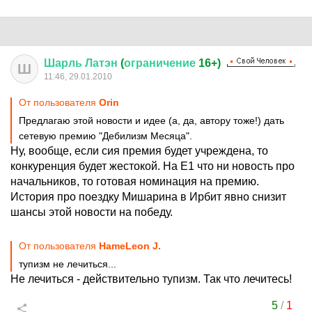
Шарль
Латэн
(
ограничение
16+)
Ш
11:46, 29.01.2010
От пользователя
Orin
Предлагаю этой новости и идее (а, да, автору тоже!) дать
сетевую премию "Дебилизм Месяца".
Ну, вообще, если сия премия будет учреждена, то
конкуренция будет жестокой. На Е1 что ни новость про
начальников, то готовая номинация на премию.
История про поездку Мишарина в Ирбит явно снизит
шансы этой новости на победу.
От пользователя
HameLeon J.
тупизм не лечиться...
Не лечиться - действительно тупизм. Так что лечитесь!
5
/
1