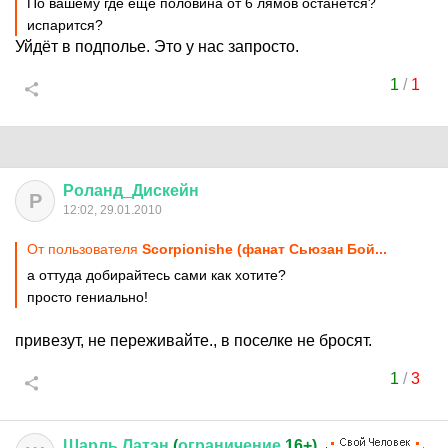
По вашему где еще половина от 6 лямов останется?
испарится?
Уйдёт в подполье. Это у нас запросто.
1
/
1
Роланд
_
Дискейн
Р
12:02, 29.01.2010
От пользователя
Scorpionishe (фанат Сьюзан Бой...
а оттуда добирайтесь сами как хотите?
просто гениально!
привезут, не переживайте., в поселке не бросят.
1
/
3
Шарль
Латэн
(
ограничение
16+)