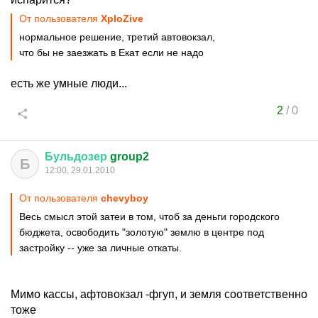
От пользователя
XploZive
нормальное решение, третий автовокзал,
что бы не заезжать в Екат если не надо
есть же умные люди...
2
/
0
Бульдозер
group2
Б
12:00, 29.01.2010
От пользователя
chevyboy
Весь смысл этой затеи в том, чтоб за деньги городского
бюджета, освободить "золотую" землю в центре под
застройку -- уже за личные откаты.
Мимо кассы, афтовокзал -фгуп, и земля соответственно
тоже