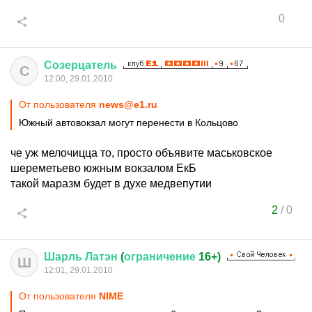
0
Созерцатель
С
12:00, 29.01.2010
От пользователя
news@e1.ru
Южный автовокзал могут перенести в Кольцово
че уж мелочицца то, просто объявите маськовское
шереметьево южным вокзалом ЕкБ
такой маразм будет в духе медвепутии
2
/
0
Шарль
Латэн
(
ограничение
16+)
Ш
12:01, 29.01.2010
От пользователя
NIME