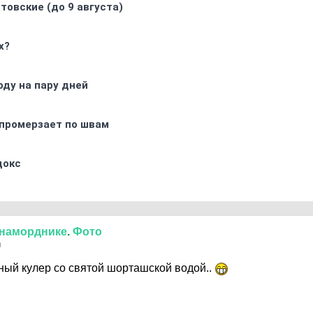
товские (до 9 августа)
х?
оду на пару дней
промерзает по швам
докс
наморднике
.
Фото
0
нный кулер со святой шорташской водой..