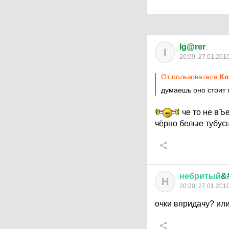
Ig@rer
I
20:09, 27.01.201
От пользователя
Ко
думаешь оно стоит 
че то не вЪе
чёрно белые тубус
небритый
&
Н
20:20, 27.01.201
очки впридачу? ил