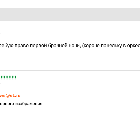
0
требую право первой брачной ночи, (короче панельку в орке
!!!!!!!!!!!
0
ws@e1.ru
ерного изображения.