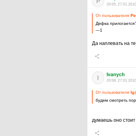
Р
20:05, 27.01.201
От пользователя
Ре
Дефка прилогается
—1
Да наплевать на те
Ivanych
I
20:06, 27.01.201
От пользователя
Ig
будем смотреть пор
думаешь оно стоит