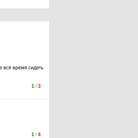
е всё время сидеть
1
/
3
1
/
4