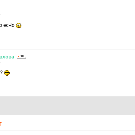
0
то есЧо
влова
0
я?
Т