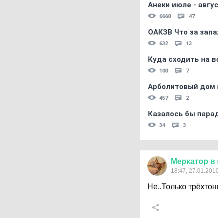
Анеки июле - авгус
6660
47
ОАКЗВ Что за запа
632
13
Куда сходить на в
100
7
Арболитовый дом 
457
2
Казалось бы пара
34
3
Меркатор
в
18:47, 27.01.201
Не..Только трёхто