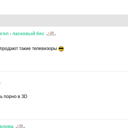
нгел
-
ласковый
бес
0
продают такие телевизоры
0
ь порно в 3D
влова