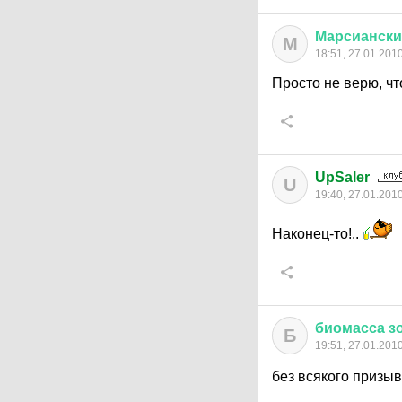
Марсиански
М
18:51, 27.01.201
Просто не верю, чт
UpSaler
U
19:40, 27.01.201
Наконец-то!..
биомасса
з
Б
19:51, 27.01.201
без всякого призы