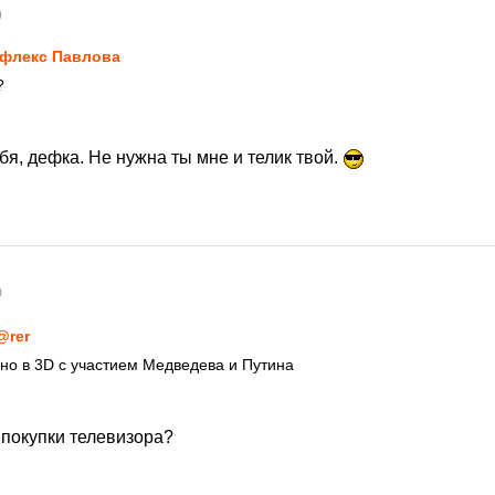
0
флекс Павлова
?
бя, дефка. Не нужна ты мне и телик твой.
0
@rer
но в 3D с участием Медведева и Путина
 покупки телевизора?