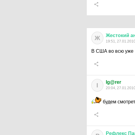
Жестокий
а
Ж
19:51, 27.01.201
В США во всю уже 
Ig@rer
I
20:04, 27.01.201
будем смотрет
Рефлекс
Па