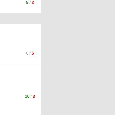
8
/
2
0
/
5
16
/
3