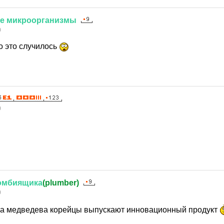
е
микроорганизмы
0
о это случилось
0
омбиящика
(plumber)
0
ва медведева корейцы выпускают инновационный продукт