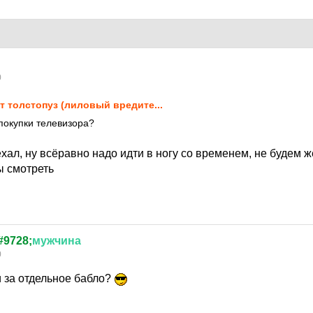
0
т толстопуз (лиловый вредите...
покупки телевизора?
хал, ну всёравно надо идти в ногу со временем, не будем ж
ы смотреть
#9728;
мужчина
0
и за отдельное бабло?