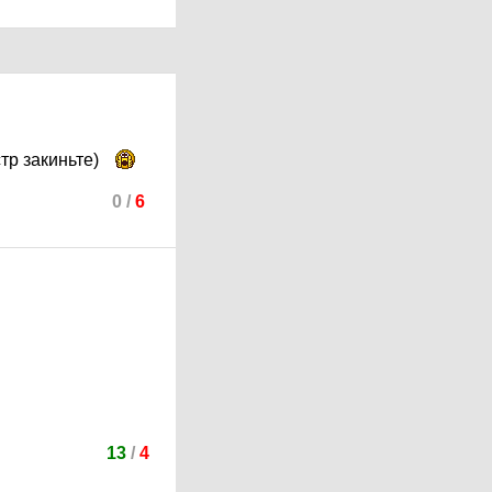
стр закиньте)
0
/
6
13
/
4