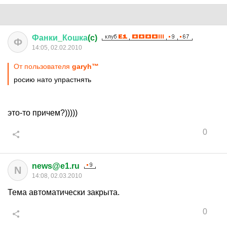
Фанки
_
Кошка
(c)
Ф
14:05, 02.02.2010
От пользователя
garyh™
росию нато упрастнять
это-то причем?)))))
0
news@e1.ru
N
14:08, 02.03.2010
Тема автоматически закрыта.
0