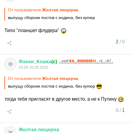
От пользователя
Жолтая люцерна
выпущу сборник постов с еодина, без купюр
Типо "планшет флудера"
2
/
0
Фанки
_
Кошка
(c)
Ф
15:28, 01.02.2010
От пользователя
Жолтая люцерна
выпущу сборник постов с еодина, без купюр
тогда тебя пригласят в другое место, а не к Путину
0
/
1
Жолтая
люцерна
Ж