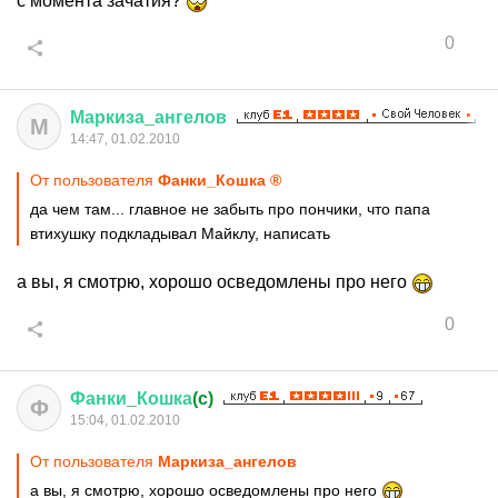
с момента зачатия?
0
Маркиза
_
ангелов
М
14:47, 01.02.2010
От пользователя
Фанки_Кошка ®
да чем там... главное не забыть про пончики, что папа
втихушку подкладывал Майклу, написать
а вы, я смотрю, хорошо осведомлены про него
0
Фанки
_
Кошка
(c)
Ф
15:04, 01.02.2010
От пользователя
Маркиза_ангелов
а вы, я смотрю, хорошо осведомлены про него