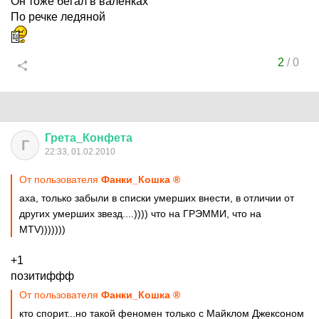
Он тоже бегал в валенках
По речке ледяной
2
/
0
Грета
_
Конфета
Г
22:33, 01.02.2010
От пользователя
Фанки_Кошка ®
аха, только забыли в списки умерших внести, в отличии от
других умерших звезд....)))) что на ГРЭММИ, что на
МТV)))))))
+1
позитиффф
От пользователя
Фанки_Кошка ®
кто спорит...но такой феномен только с Майклом Джексоном