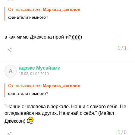
От пользователя
Маркиза_ангелов
фанатели немного?
а как мимо Джексона пройти?)))))))
1
/
1
адзэке
Мусайами
А
15:08, 01.02.2010
От пользователя
Маркиза_ангелов
фанатели немного?
"Начни с человека в зеркале. Начни с самого себя. Не
оглядывайся на других. Начинай с себя." (Майкл
Джексон)
1
/
0