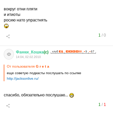
вокруг отни пляти
и итиоты
росию нато упрастнять
1
/
0
Фанки
_
Кошка
(c)
Ф
14:04, 02.02.2010
От пользователя
G r e t a
еще советую подкасты послушать по ссылке
http://jacksonlive.ru/
спасибо, обязательно послушаю...
1
/
1