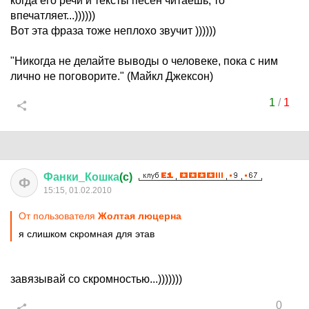
когда его речи и тексты песен читаешь, то
впечатляет...))))))
Вот эта фраза тоже неплохо звучит ))))))
"Никогда не делайте выводы о человеке, пока с ним
лично не поговорите." (Майкл Джексон)
1
/
1
Фанки
_
Кошка
(c)
Ф
15:15, 01.02.2010
От пользователя
Жолтая люцерна
я слишком скромная для этав
завязывай со скромностью...)))))))
0