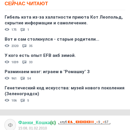
СЕЙЧАС ЧИТАЮТ
Гибель кота из-за халатности приюта Кот Леопольд,
скрытиe информации и самолечение.
175
1
Вот и сам столкнулся - старые родители...
2320
35
У кого есть опыт EFB акб зимой.
1039
33
Разминаем мозг: играем в "Ромашку" 3
961
54
Генетический код искусства: музей нового поколения
(Зеленоградск)
106
5
Фанки
_
Кошка
(c)
Ф
15:08, 01.02.2010