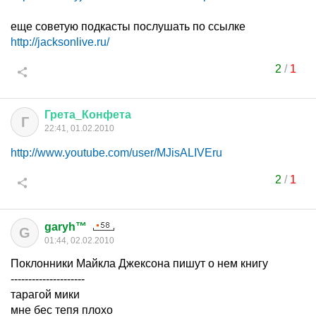
еще советую подкасты послушать по ссылке
http://jacksonlive.ru/
2
/
1
Грета
_
Конфета
Г
22:41, 01.02.2010
http://www.youtube.com/user/MJisALIVEru
2
/
1
garyh™
G
01:44, 02.02.2010
Поклонники Майкла Джексона пишут о нем книгу
---------------------
тарагой мики
мне бес тепя плохо