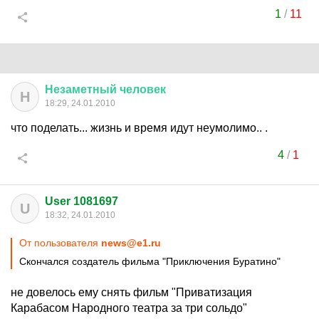
1
/
11
Незаметный
человек
Н
18:29, 24.01.2010
что поделать... жизнь и время идут неумолимо.. .
4
/
1
User 1081697
U
18:32, 24.01.2010
От пользователя
news@e1.ru
Скончался создатель фильма "Приключения Буратино"
не довелось ему снять фильм "Приватизация
Карабасом Народного театра за три сольдо"