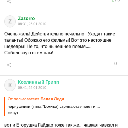
Zazorro
Z
08:31, 25.01.2010
Очень жаль! Действительно печально . Уходят такие
таланты! Обожаю его фильмы! Вот это настоящие
шедевры! Не то, что нынешнее племя.....
Соболезную всем нам!
0
Козлинный
Грипп
К
09:41, 25.01.2010
От пользователя
Белая Леди
чернушники (типа "Волчка) стряпают.ляпают и....
живут.
вот и Егорушка Гайдар тоже так же... чавкал чавкал и