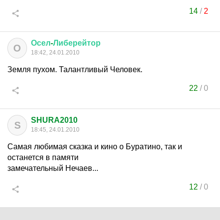
14
/
2
Осел
-
Либерейтор
О
18:42, 24.01.2010
Земля пухом. Талантливый Человек.
22
/
0
SHURA2010
S
18:45, 24.01.2010
Cамая любимая сказка и кино о Буратино, так и
останется в памяти
замечательный Нечаев...
12
/
0