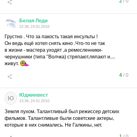
2
/
0
Белая
Леди
22:38, 24.01.2010
Грустно . Что за пакость такая инсульты !
Он ведь ещё хотел снять кино .Что-то не так
в жизни - мастера уходят ,а ремесленники-
чернушники (типа "Волчка) стряпают.ляпают и....
живут.
4
/
0
Юджинвест
Ю
23:36, 24.01.2010
Земля пухом. Талантливый был режиссер детских
фильмов. Талантливые были советские актеры,
которые в них снимались. Не Галкины, нет.
1
/
0