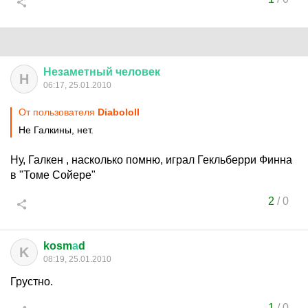
Незаметный
человек
Н
06:17, 25.01.2010
От пользователя
DiaboloII
Не Галкины, нет.
Ну, Галкен , насколько помню, играл Гекльберри Финна
в "Томе Сойере"
2
/
0
kosm
а
d
K
08:19, 25.01.2010
Грустно.
1
/
0