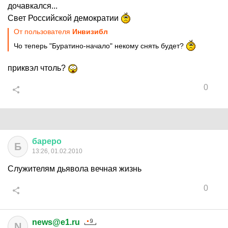
дочавкался...
Свет Российской демократии
От пользователя
Инвизибл
Чо теперь "Буратино-начало" некому снять будет?
приквэл чтоль?
0
бареро
Б
13:26, 01.02.2010
Служителям дьявола вечная жизнь
0
news@e1.ru
N