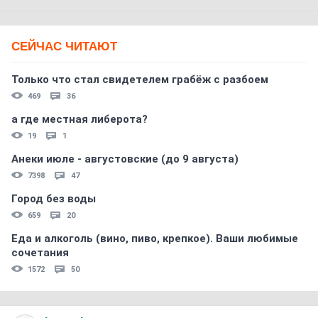
СЕЙЧАС ЧИТАЮТ
Только что стал свидетелем грабёж с разбоем
469
36
а где местная либерота?
19
1
Анеки июле - августовские (до 9 августа)
7398
47
Город без воды
659
20
Еда и алкоголь (вино, пиво, крепкое). Ваши любимые
сочетания
1572
50