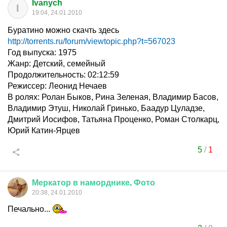
Ivanych
I
19:04, 24.01.2010
Буратино можно скачть здесь
http://torrents.ru/forum/viewtopic.php?t=567023
Год выпуска: 1975
Жанр: Детский, семейный
Продолжительность: 02:12:59
Режиссер: Леонид Нечаев
В ролях: Ролан Быков, Рина Зеленая, Владимир Басов,
Владимир Этуш, Николай Гринько, Баадур Цуладзе,
Дмитрий Иосифов, Татьяна Проценко, Роман Столкарц,
Юрий Катин-Ярцев
5
/
1
Меркатор
в
наморднике
.
Фото
20:38, 24.01.2010
Печально...