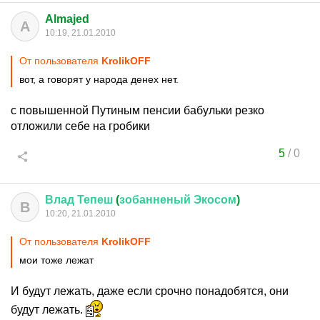
Almajed
A
10:19, 21.01.2010
От пользователя
KrolikОFF
вот, а говорят у народа денех нет.
с повышенной Путиным пенсии бабульки резко
отложили себе на гробики
5
/
0
Влад
Тепеш
(
зобанненый
Экосом
)
В
10:20, 21.01.2010
От пользователя
KrolikОFF
мои тоже лежат
И будут лежать, даже если срочно понадобятся, они
будут лежать.