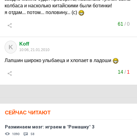
колбаса и насколько китайскими были ботинки!
я отдам... потом... половину... (с)
61
/
0
Koff
K
10:06, 21.01.2010
Лапшин широко улыбаеца и хлопает в ладоши
14
/
1
СЕЙЧАС ЧИТАЮТ
Разминаем мозг: играем в "Ромашку" 3
1090
58