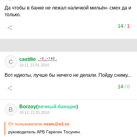
Да чтобы в банке не лежал наличкой мильён- смех да и
только.
14
/
1
castilio
C
10:11, 21.01.2010
Вот идиоты, лучше бы ничего не делали. Пойду сниму...
14
/
0
Borzoy(
вечный
банщик
)
B
10:12, 21.01.2010
От пользователя
news@e1.ru
руководитель АРБ Гарегин Тосунян.