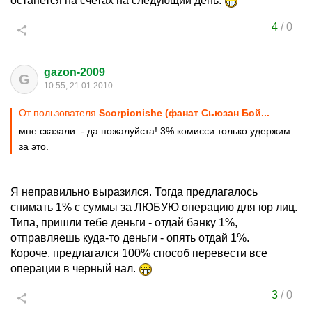
останется на счетах на следующий день.
4
/
0
gazon-2009
G
10:55, 21.01.2010
От пользователя
Scorpionishe (фанат Сьюзан Бой...
мне сказали: - да пожалуйста! 3% комисси только удержим
за это.
Я неправильно выразился. Тогда предлагалось
снимать 1% с суммы за ЛЮБУЮ операцию для юр лиц.
Типа, пришли тебе деньги - отдай банку 1%,
отправляешь куда-то деньги - опять отдай 1%.
Короче, предлагался 100% способ перевести все
операции в черный нал.
3
/
0