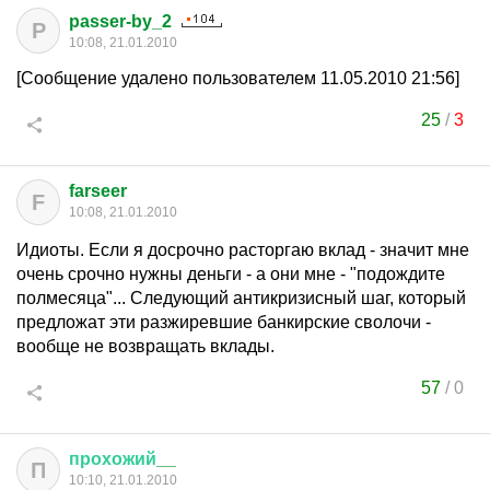
passer-by_2
P
10:08, 21.01.2010
[Сообщение удалено пользователем 11.05.2010 21:56]
25
/
3
farseer
F
10:08, 21.01.2010
Идиоты. Если я досрочно расторгаю вклад - значит мне
очень срочно нужны деньги - а они мне - "подождите
полмесяца"... Следующий антикризисный шаг, который
предложат эти разжиревшие банкирские сволочи -
вообще не возвращать вклады.
57
/
0
прохожий
__
П
10:10, 21.01.2010