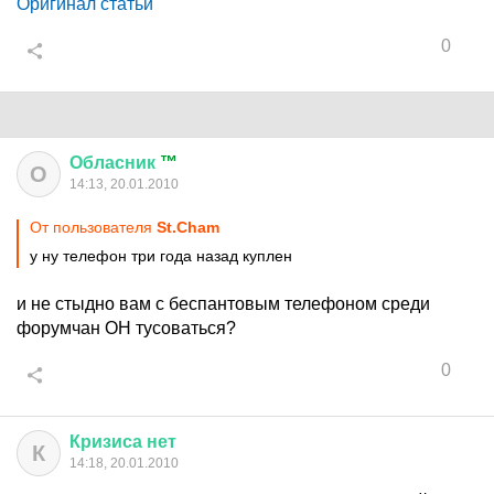
Оригинал статьи
0
Обласник
™
О
14:13, 20.01.2010
От пользователя
St.Cham
у ну телефон три года назад куплен
и не стыдно вам с беспантовым телефоном среди
форумчан ОН тусоваться?
0
Кризиса
нет
К
14:18, 20.01.2010