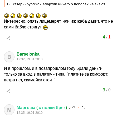
В Екатеринбургской епархии ничего о поборах не знают.
Интересно, опять лицемерят, или иж жаба давит, что не
сами бабло стригут
4
/
1
Barselonka
B
12:32, 19.01.2010
И в прошлом, и в позапрошлом году брали деньги
только за вход в палатку - типа, "платите за комфорт:
ветра нет, скамейки стоят"
3
/
0
Маргоша
(
с
полки
бряк
)
М
12:35, 19.01.2010