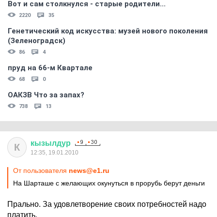
Вот и сам столкнулся - старые родители...
2220
35
Генетический код искусства: музей нового поколения
(Зеленоградск)
86
4
пруд на 66-м Квартале
68
0
ОАКЗВ Что за запах?
738
13
кызылдур
К
12:35, 19.01.2010
От пользователя
news@e1.ru
На Шарташе с желающих окунуться в прорубь берут деньги
Прально. За удовлетворение своих потребностей надо
платить.