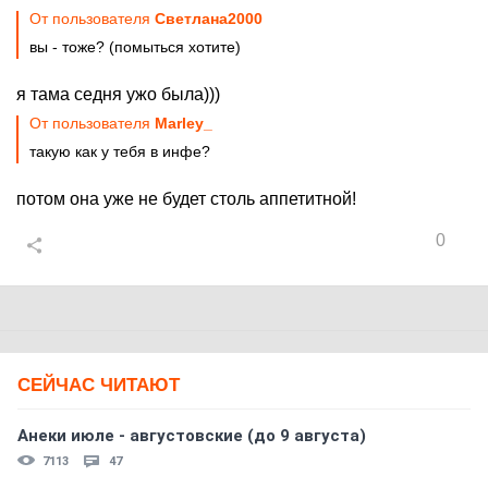
От пользователя
Cвeтлaнa2000
вы - тоже? (помыться хотите)
я тама седня ужо была)))
От пользователя
Marley_
такую как у тебя в инфе?
потом она уже не будет столь аппетитной!
0
СЕЙЧАС ЧИТАЮТ
Анеки июле - августовские (до 9 августа)
7113
47