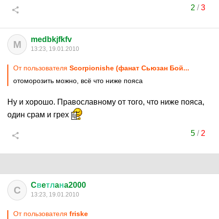
2
/
3
medbkjfkfv
M
13:23, 19.01.2010
От пользователя
Scorpionishe (фанат Сьюзан Бой...
отоморозить можно, всё что ниже пояса
Ну и хорошо. Православному от того, что ниже пояса,
один срам и грех
5
/
2
C
в
e
тл
a
н
a2000
C
13:23, 19.01.2010
От пользователя
friske