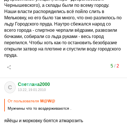
Чернышевского), а склады были по всему городу.
Наши власти распорядились всё пойло слить в
Мельковку, но его было так много, что оно разлилось по
льду Городского пруда. Наутро сбежался народ со
всего города - спиртное черпали вёдрами, развозили
бочками, собирали со льда руками - весь город
перепился. Чтобы хоть как-то остановить безобразие
открыли затвор на плотине и спустили воду городского
пруда.
5
/
2
C
в
e
тл
a
н
a2000
C
13:22, 19.01.2010
От пользователя
M@W@
Мужчины что то воздерживаются .
яйёцы и морковку боятся атмарозить