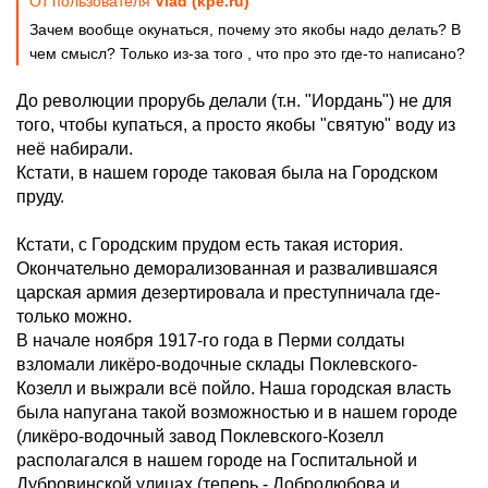
От пользователя
Vlad (kpe.ru)
Зачем вообще окунаться, почему это якобы надо делать? В
чем смысл? Только из-за того , что про это где-то написано?
До революции прорубь делали (т.н. "Иордань") не для
того, чтобы купаться, а просто якобы "святую" воду из
неё набирали.
Кстати, в нашем городе таковая была на Городском
пруду.
Кстати, с Городским прудом есть такая история.
Окончательно деморализованная и развалившаяся
царская армия дезертировала и преступничала где-
только можно.
В начале ноября 1917-го года в Перми солдаты
взломали ликёро-водочные склады Поклевского-
Козелл и выжрали всё пойло. Наша городская власть
была напугана такой возможностью и в нашем городе
(ликёро-водочный завод Поклевского-Козелл
располагался в нашем городе на Госпитальной и
Дубровинской улицах (теперь - Добролюбова и