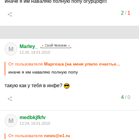
иначе я им наваляю полную попу огурцоф!!!
2
/
1
Marley_
M
12:20, 19.01.2010
От пользователя
Маргоша (на меня упало счастье...
иначе я им наваляю полную попу
такую как у тебя в инфе?
4
/
0
medbkjfkfv
M
12:24, 19.01.2010
От пользователя
news@e1.ru