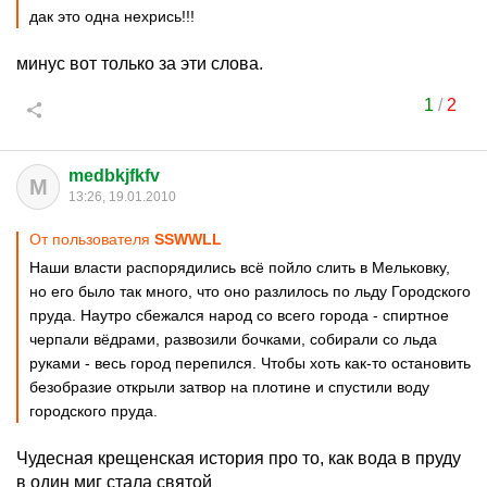
дак это одна нехрись!!!
минус вот только за эти слова.
1
/
2
medbkjfkfv
M
13:26, 19.01.2010
От пользователя
SSWWLL
Наши власти распорядились всё пойло слить в Мельковку,
но его было так много, что оно разлилось по льду Городского
пруда. Наутро сбежался народ со всего города - спиртное
черпали вёдрами, развозили бочками, собирали со льда
руками - весь город перепился. Чтобы хоть как-то остановить
безобразие открыли затвор на плотине и спустили воду
городского пруда.
Чудесная крещенская история про то, как вода в пруду
в один миг стала святой