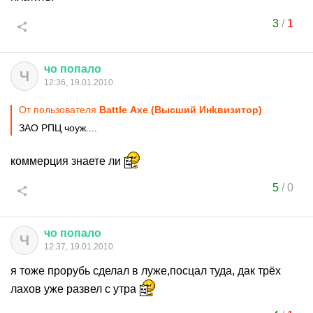
3
/
1
чо
попало
Ч
12:36, 19.01.2010
От пользователя
Ваttlе Ахе (Выcший Инkвизитop)
ЗАО РПЦ чоуж....
коммерция знаете ли
5
/
0
чо
попало
Ч
12:37, 19.01.2010
я тоже прорубь сделал в луже,посцал туда, дак трёх
лахов уже развел с утра