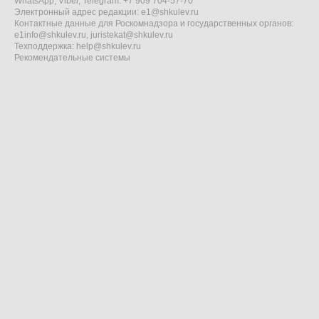
WhatsApp, Viber, Telegram: +7 909 704-57-70
Электронный адрес редакции:
e1@shkulev.ru
Контактные данные для Роскомнадзора и государственных органов:
e1info@shkulev.ru
,
juristekat@shkulev.ru
Техподдержка:
help@shkulev.ru
Рекомендательные системы