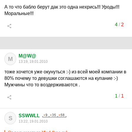
А то что бабло берут дак это одна нехрись!!! Уроды!!!
Моральные!!!
4
/
2
M@W@
M
13:19, 19.01.2010
тоже хочется уже окунуться :-) из всей моей компании в
80% почему то девушки соглашаются на купание :-)
Мужчины что то воздерживаются .
1
/
1
SSWWLL
S
13:22, 19.01.2010