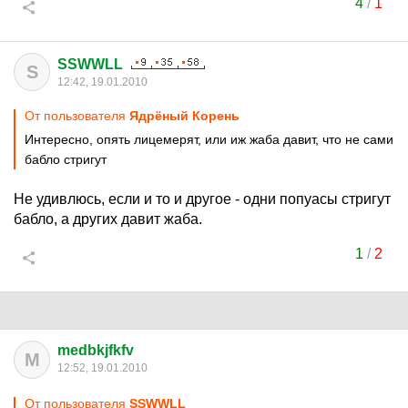
4
/
1
SSWWLL
S
12:42, 19.01.2010
От пользователя
Ядрёный Корень
Интересно, опять лицемерят, или иж жаба давит, что не сами
бабло стригут
Не удивлюсь, если и то и другое - одни попуасы стригут
бабло, а других давит жаба.
1
/
2
medbkjfkfv
M
12:52, 19.01.2010
От пользователя
SSWWLL