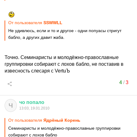
От пользователя
SSWWLL
Не удивлюсь, если и то и другое - одни попуасы стригут
бабло, а других давит жаба.
Точно. Семинаристы и молодёжно-православные
группировки собирают с лохов бабло, не поставив в
извесность слесаря с VertuЪ
4
/
3
чо
попало
Ч
13:03, 19.01.2010
От пользователя
Ядрёный Корень
Семинаристы и молодёжно-православные группировки
собирают с лохов бабло