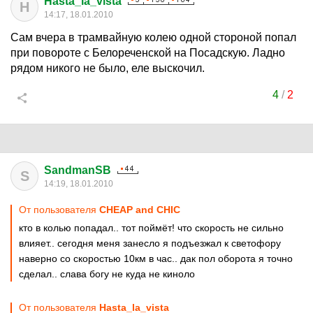
Hasta_la_vista
H
14:17, 18.01.2010
Сам вчера в трамвайную колею одной стороной попал
при повороте с Белореченской на Посадскую. Ладно
рядом никого не было, еле выскочил.
4
/
2
SandmanSB
S
14:19, 18.01.2010
От пользователя
CHEAP and CHIC
кто в колью попадал.. тот поймёт! что скорость не сильно
влияет.. сегодня меня занесло я подъезжал к светофору
наверно со скоростью 10км в час.. дак пол оборота я точно
сделал.. слава богу не куда не киноло
От пользователя
Hasta_la_vista