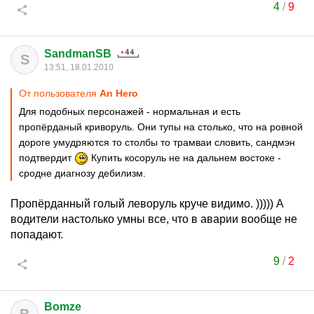
4
/
9
SandmanSB
S
13:51, 18.01.2010
От пользователя
An Hero
Для подобных персонажей - нормальная и есть
пропёрданый криворуль. Они тупы на столько, что на ровной
дороге умудряются то столбы то трамваи словить, сандмэн
подтвердит
Купить косоруль не на дальнем востоке -
сродне диагнозу дебилизм.
Пропёрданный голый леворуль круче видимо. ))))) А
водители настолько умны все, что в аварии вообще не
попадают.
9
/
2
Bomze