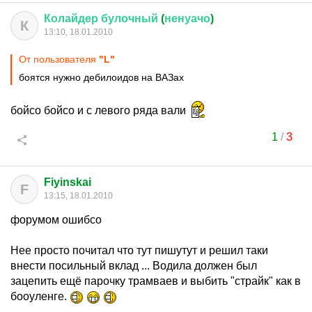
Колайдер
булочный
(
ненуачо
)
К
13:10, 18.01.2010
От пользователя
"L"
боятся нужно дебилоидов на ВАЗах
бойсо бойсо и с левого ряда вали
1
/
3
Fiyinskai
F
13:15, 18.01.2010
форумом ошибсо
Нее просто почитал что тут пишутут и решил таки
внести посильный вклад ... Водила должен был
зацепить ещё парочку трамваев и выбить "страйк" как в
бооуленге.