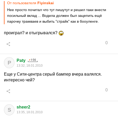
От пользователя
Fiyinskai
Нее просто почитал что тут пишутут и решил таки внести
посильный вклад ... Водила должен был зацепить ещё
парочку трамваев и выбить "страйк" как в бооуленге.
проиграл? и отыгрывался?
0
Paty
P
13:32, 18.01.2010
Еще у Сити-центра серый бампер вчера валялся.
интересно чей?
0
sheer2
S
13:35, 18.01.2010