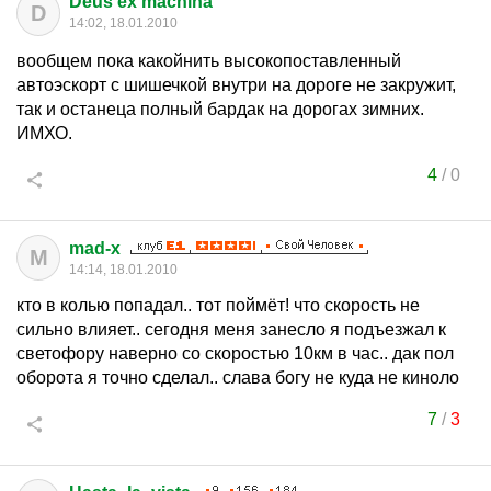
Deus ex machina
D
14:02, 18.01.2010
вообщем пока какойнить высокопоставленный
автоэскорт с шишечкой внутри на дороге не закружит,
так и останеца полный бардак на дорогах зимних.
ИМХО.
4
/
0
mad-x
M
14:14, 18.01.2010
кто в колью попадал.. тот поймёт! что скорость не
сильно влияет.. сегодня меня занесло я подъезжал к
светофору наверно со скоростью 10км в час.. дак пол
оборота я точно сделал.. слава богу не куда не киноло
7
/
3