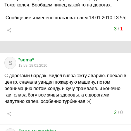
Тоже колея. Вообщем пипец какой то на дорогах.
[Сообщение изменено пользователем 18.01.2010 13:55]
3
/
1
*sema*
S
13:59, 18.01.2010
С дорогами бардак. Видел вчера эжту аварию. поехал в
центр. сначала увидел пожарную машину. потом
реанимацию потом хонду. и кучу трамваев. и конечно
гаи. слава богу все живы здоровы. а с дорогами
напутано капец. особенно турбинная :-(
2
/
0