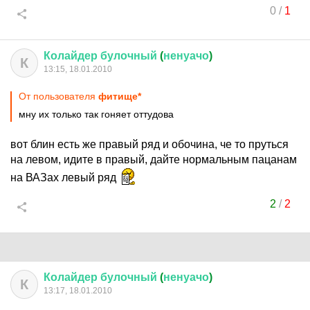
0
/
1
Колайдер
булочный
(
ненуачо
)
К
13:15, 18.01.2010
От пользователя
фитище*
мну их только так гоняет оттудова
вот блин есть же правый ряд и обочина, че то пруться
на левом, идите в правый, дайте нормальным пацанам
на ВАЗах левый ряд
2
/
2
Колайдер
булочный
(
ненуачо
)
К
13:17, 18.01.2010