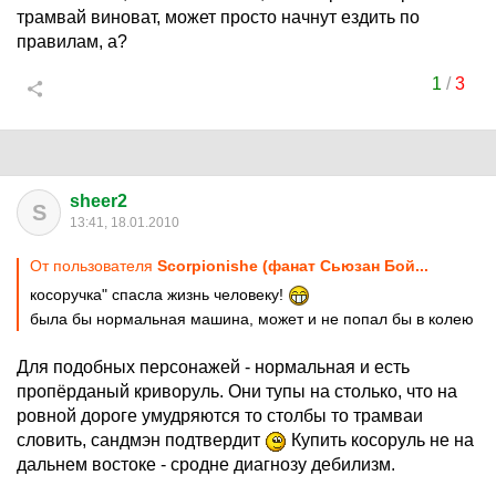
трамвай виноват, может просто начнут ездить по
правилам, а?
1
/
3
sheer2
S
13:41, 18.01.2010
От пользователя
Scorpionishe (фанат Сьюзан Бой...
косоручка" спасла жизнь человеку!
была бы нормальная машина, может и не попал бы в колею
Для подобных персонажей - нормальная и есть
пропёрданый криворуль. Они тупы на столько, что на
ровной дороге умудряются то столбы то трамваи
словить, сандмэн подтвердит
Купить косоруль не на
дальнем востоке - сродне диагнозу дебилизм.