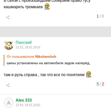
В связи с произошедшим собираем право тусу
кашмарить тромваев
1
/
0
Пингви
!
12:22, 18.01.2010
От пользователя
Nikolaevitch
шины установлены на автомобиле задом наперёд,
там и руль справа , так что все по понятиям
5
/
2
Alex 333
A
12:54, 18.01.2010