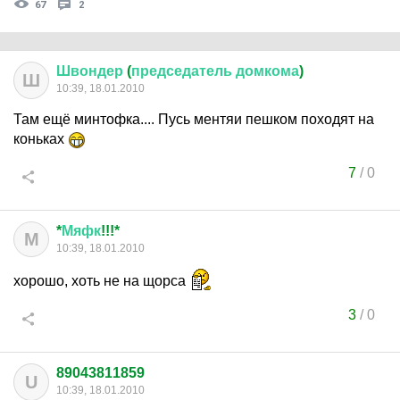
67
2
Швондер
(
председатель
домкома
)
Ш
10:39, 18.01.2010
Там ещё минтофка.... Пусь ментяи пешком походят на
коньках
7
/
0
*
Мяфк
!!!*
М
10:39, 18.01.2010
хорошо, хоть не на щорса
3
/
0
89043811859
U
10:39, 18.01.2010