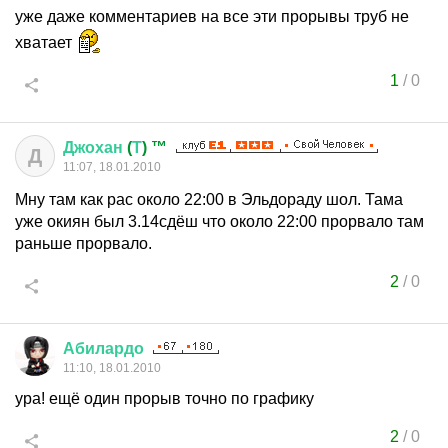
уже даже комментариев на все эти прорывы труб не
хватает
1
/
0
Джохан
(
Т
) ™
Д
11:07, 18.01.2010
Мну там как рас около 22:00 в Эльдораду шол. Тама
уже окиян был 3.14сдёш что около 22:00 прорвало там
раньше прорвало.
2
/
0
Абилардо
11:10, 18.01.2010
ура! ещё один прорыв точно по графику
2
/
0