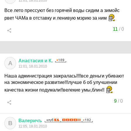
11:01, 18.01.2010
Все лето прессуют без горячей воды сидим а зимойс
рвет ЧАМа в отставку и ленивую мэрию за ним
11
/
0
Анастасия
и
К
.
А
11:01, 18.01.2010
Наша администрация зажралась!!!!все деньги убивают
на экономическое развитие!!!лучше б об улучшении
качества жизни подумали!!велекие умы,блин!!
9
/
0
Валеричъ
В
11:05, 18.01.2010