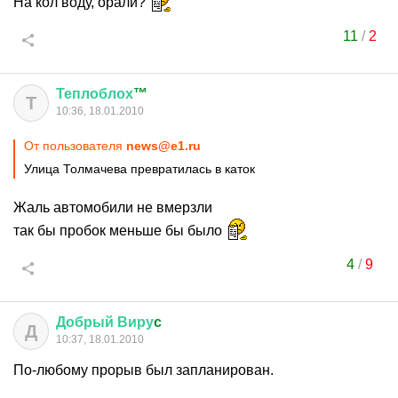
На кол воду, орали?
11
/
2
Теплоблох
™
Т
10:36, 18.01.2010
От пользователя
news@e1.ru
Улица Толмачева превратилась в каток
Жаль автомобили не вмерзли
так бы пробок меньше бы было
4
/
9
Добрый
Виру
c
Д
10:37, 18.01.2010
По-любому прорыв был запланирован.