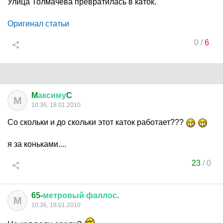
Улица Толмачева превратилась в каток.
Оригинал статьи
0
/
6
M
аксиму
C
M
10:36, 18.01.2010
Со скольки и до скольки этот каток работает???
я за коньками....
23
/
0
65-
метровый
фаллос
.
М
10:36, 18.01.2010