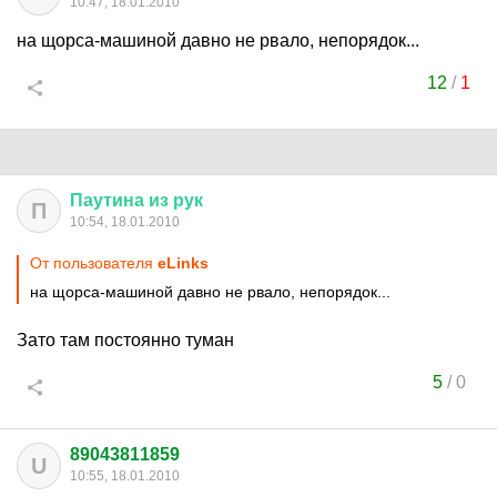
10:47, 18.01.2010
на щорса-машиной давно не рвало, непорядок...
12
/
1
Паутина
из
рук
П
10:54, 18.01.2010
От пользователя
eLinks
на щорса-машиной давно не рвало, непорядок...
Зато там постоянно туман
5
/
0
89043811859
U
10:55, 18.01.2010