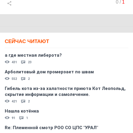
0
/
1
СЕЙЧАС ЧИТАЮТ
а где местная либерота?
431
23
Арболитовый дом промерзает по швам
552
2
Гибель кота из-за халатности приюта Кот Леопольд,
скрытиe информации и самолечение.
421
2
Нашла котёнка
91
1
Re: Племеннoй смoтр РOO CO ЦПС "УРАЛ"