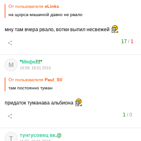
От пользователя
eLinks
на щорса-машиной давно не рвало
мну там вчера рвало, вотки выпил несвежей
17
/
1
*
Мяфк
!!!*
М
10:56, 18.01.2010
От пользователя
Paul_SV
там постоянно туман
придаток туманава альбиона
1
/
0
тунгусовец
вк
.@
Т