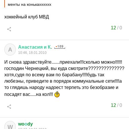
менты на конькахххххх
хоккейный клуб МВД
12
/
0
Анастасия
и
К
.
А
10:46, 18.01.2010
И снова здравствуйте.......приехали!!!сколько можно!!!!!!
господин Чернецкий, вы куда смотрите??????????????
хотя,судя по всему вам по барабану!!!!будь так
любезны, приведите в порядок коммунальные сети!!!!а
то глядишь народу надоест терпеть это безобразие и
посадят вас.....на кол!!!
12
/
0
wo
о
dy
W