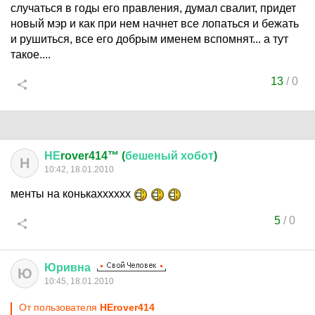
случаться в годы его правления, думал свалит, придет
новый мэр и как при нем начнет все лопаться и бежать
и рушиться, все его добрым именем вспомнят... а тут
такое....
13
/
0
НЕ
rover414™ (
бешеный
хобот
)
Н
10:42, 18.01.2010
менты на конькахххххх
5
/
0
Юривна
Ю
10:45, 18.01.2010
От пользователя
НЕrover414