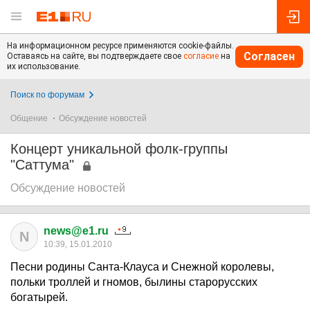
На информационном ресурсе применяются cookie-файлы.
Согласен
Оставаясь на сайте, вы подтверждаете свое
согласие
на
их использование.
Поиск по форумам
Общение
Обсуждение новостей
Концерт уникальной фолк-группы
"Саттума"
Обсуждение новостей
news@e1.ru
N
10:39, 15.01.2010
Песни родины Санта-Клауса и Снежной королевы,
польки троллей и гномов, былины старорусских
богатырей.