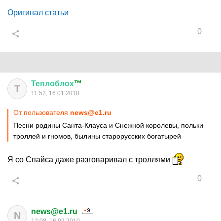
Оригинал статьи
0
Теплоблох
™
Т
11:52, 16.01.2010
От пользователя
news@e1.ru
Песни родины Санта-Клауса и Снежной королевы, польки
троллей и гномов, былины старорусских богатырей
Я со Спайса даже разговаривал с троллями
0
news@e1.ru
N