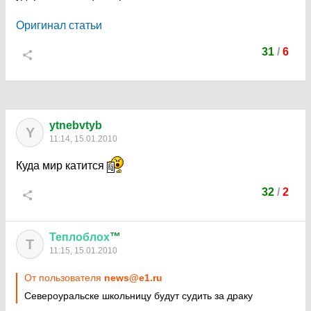
Оригинал статьи
31
/
6
ytnebvtyb
Y
11:14, 15.01.2010
Куда мир катится
32
/
2
Теплоблох
™
Т
11:15, 15.01.2010
От пользователя
news@e1.ru
Североуральске школьницу будут судить за драку