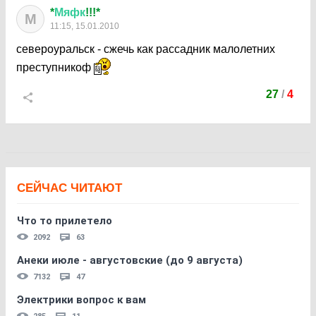
*
Мяфк
!!!*
М
11:15, 15.01.2010
североуральск - сжечь как рассадник малолетних
преступникоф
27
/
4
СЕЙЧАС ЧИТАЮТ
Что то прилетело
2092
63
Анеки июле - августовские (до 9 августа)
7132
47
Электрики вопрос к вам