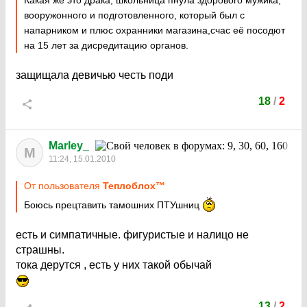
Какая же это драка, школьница пнула здорового мужика,
вооружонного и подготовленного, который был с
напарником и плюс охранники магазина,счас её посодют
на 15 лет за дисредитацию органов.
защищала девичью честь поди
18
/
2
Marley_
M
11:24, 15.01.2010
От пользователя
Теплоблох™
Боюсь прецтавить тамошних ПТУшниц
есть и симпатичные. фигуристые и налицо не
страшны.
тока дерутся , есть у них такой обычай
13
/
2