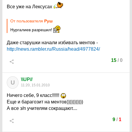
Все уже на Лексусах
От пользователя
Руш
Нургалиев разрешил!
Даже старушки начали избивать ментов -
http://news.rambler.ru/Russia/head/4977824/
15
/
0
\\UP//
U
11:20, 15.01.2010
Ничего себе, 9 класс!!!!!!
Еще и барагозит на ментов)))))))))))
А все з/п учителям сокращают....
9
/
1