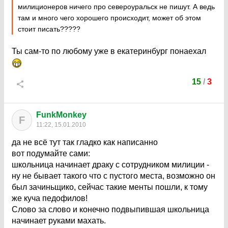
милиционеров ничего про североуральск не пишут. А ведь
там и много чего хорошего происходит, может об этом
стоит писать?????
Ты сам-то по любому уже в екатеринбург понаехал
15
/
3
FunkMonkey
F
11:22, 15.01.2010
да не всё тут так гладко как написанно
вот подумайте сами:
школьница начинает драку с сотрудником милиции -
ну не бывает такого что с пустого места, возможно он
был зачиньщико, сейчас такие менты пошли, к тому
же куча педофилов!
Слово за слово и конечно подвыпившая школьница
начинает руками махать.