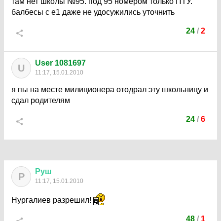
там нет школы №95. под 95 номером только ПТУ.
балбесы с е1 даже не удосужились уточнить
24
/
2
User 1081697
U
11:17, 15.01.2010
я пы на месте милиционера отодрал эту школьницу и
сдал родителям
24
/
6
Руш
Р
11:17, 15.01.2010
Нургалиев разрешил!
48
/
1