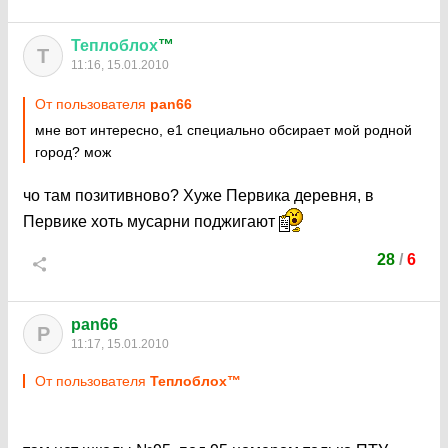
Теплоблох
™
Т
11:16, 15.01.2010
От пользователя
pan66
мне вот интересно, е1 специально обсирает мой родной
город? мож
чо там позитивново? Хуже Первика деревня, в
Первике хоть мусарни поджигают
28
/
6
pan66
P
11:17, 15.01.2010
От пользователя
Теплоблох™