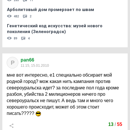
285
11
Арболитовый дом промерзает по швам
482
2
Генетический код искусства: музей нового
поколения (Зеленоградск)
89
4
pan66
P
11:15, 15.01.2010
мне вот интересно, е1 специально обсирает мой
родной город? мож какая нить кампания против
североуральска идет? за последние пол года кроме
разбоя, убийства 2 милиционеров ничего про
североуральск не пишут. А ведь там и много чего
хорошего происходит, может об этом стоит
писать?????
13
/
55