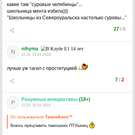
какие там "суровые челябинцы"...
школьница мента избила)))
"Школьницы из Североуральска настолько суровы..."
27
/
0
nihyma
N
11:20, 15.01.2010
лучше уж тагил с проституцией
7
/
2
Разумные
инициативы
(18+)
Р
11:20, 15.01.2010
От пользователя
Теплоблох™
Боюсь прецтавить тамошних ПТУшниц