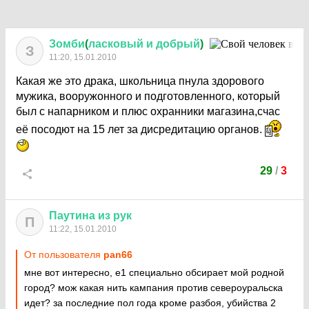
Зомби
(
ласковый
и
добрый
)
З
11:20, 15.01.2010
Какая же это драка, школьница пнула здорового
мужика, вооружонного и подготовленного, который
был с напарником и плюс охранники магазина,счас
её посодют на 15 лет за дисредитацию органов.
29
/
3
Паутина
из
рук
П
11:22, 15.01.2010
От пользователя
pan66
мне вот интересно, е1 специально обсирает мой родной
город? мож какая нить кампания против североуральска
идет? за последние пол года кроме разбоя, убийства 2