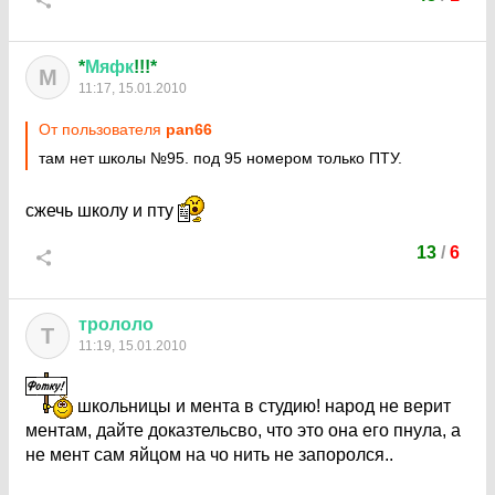
*
Мяфк
!!!*
М
11:17, 15.01.2010
От пользователя
pan66
там нет школы №95. под 95 номером только ПТУ.
сжечь школу и пту
13
/
6
трололо
Т
11:19, 15.01.2010
школьницы и мента в студию! народ не верит
ментам, дайте доказтельсво, что это она его пнула, а
не мент сам яйцом на чо нить не запоролся..