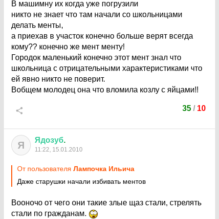
В машимну их когда уже погрузили
никто не знает что там начали со школьницами
делать менты,
а приехав в участок конечно больше верят всегда
кому?? конечно же мент менту!
Городок маленький конечно этот мент знал что
школьница с отрицательными характеристиками что
ей явно никто не поверит.
Вобщем молодец она что вломила козлу с яйцами!!
35
/
10
Ядозуб
.
Я
11:22, 15.01.2010
От пользователя
Лампочка Ильича
Даже старушки начали избивать ментов
Вооночо от чего они такие злые щаз стали, стрелять
стали по гражданам.