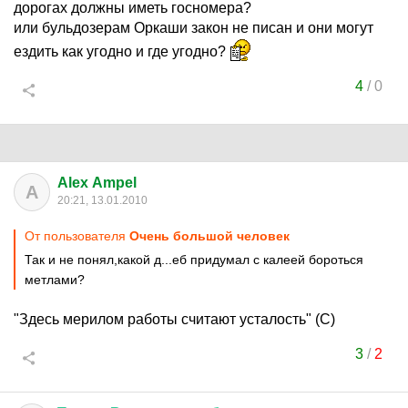
дорогах должны иметь госномера?
или бульдозерам Оркаши закон не писан и они могут
ездить как угодно и где угодно?
4
/
0
Alex Ampel
A
20:21, 13.01.2010
От пользователя
Очень большой человек
Так и не понял,какой д...еб придумал с калеей бороться
метлами?
"Здесь мерилом работы считают усталость" (С)
3
/
2