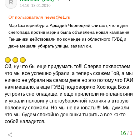
R
14:16, 13.01.2010
От пользователя
news@e1.ru
Мэр Екатеринбурга Аркадий Чернецкий считает, что в дни
снегопада против мэрии была объявлена новая кампания.
Гаишники действовали по команде из областного ГУВД и
даже мешали убирать улицы, заявил он.
Ой, ну что бы еще придумать то!!! Сперва похвастаем
что мы все успешно убрали, а теперь скажем "ой, а мы
ничего не убрали на самом деле но это потому что ГАИ
нам мешало, а еще ГУВД подговорило Хоспода Боха
устроить снегопадище, и еще прилетели инопланетяни
и украли половину снегоуборочной техники а вторую
половину сломали. Но мы не виноваты!!!! Мы думали
что мы будем спокойно денюшки тырить а все както
собой наладится.
16
/
1