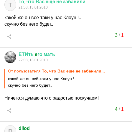
То
,
что
Вас
еще
не
забанили
...
Т
21:53, 13.01.2010
какой же он всё-таки у нас Клоун !..
скучно без него будет..
3
/
1
ЕТИть
e
го
мать
22:03, 13.01.2010
От пользователя
То, что Вас еще не забанили...
какой же он всё-таки у нас Клоун !..
скучно без него будет..
Ничего,я думаю,что с радостью поскучаем!
4
/
1
diiod
D