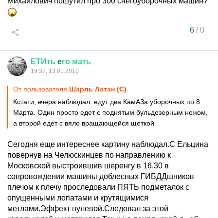
Михайлович пошутил про 300 снегоуборочных машин?
6
/
0
ЕТИть
e
го
мать
19:37, 13.01.2010
От пользователя
Шарль Латэн (С)
Кстати, вчера наблюдал: едут два КамАЗа уборочных по 8
Марта. Один просто едет с поднятым бульдозерным ножом,
а второй едет с вяло вращающейся щеткой
Сегодня еще интереснее картину наблюдал.С Ельцина
повернув на Челюскинцев по направлению к
Московской выстроившив шеренгу в 16.30 в
сопровождении машины доблесных ГИБДДшников
плечом к плечу проследовали ПЯТЬ подметалок с
опущенными лопатами и крутящимися
метлами.Эффект нулевой.Следовал за этой