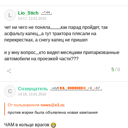
Lio_Stich
L
14:17, 13.01.2010
чет ни чего не поняла,,,,,,,,,как парад пройдет, так
асфальту капец,,,а тут трактора плясали на
перекрестках, а снегу капец не пришел
и у мну вопрос,,,кто видел месяцами припаркованные
автомобили на проезжей части???
5
/
0
Созерцатель
С
14:18, 13.01.2010
От пользователя
news@e1.ru
против мэрии была объявлена новая кампания
ЧАМ в кольце врагов