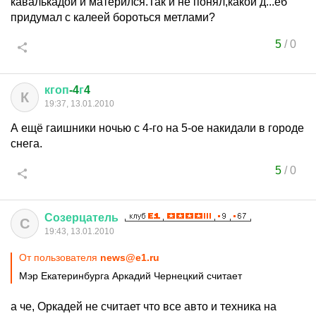
кавалькадой и матерился.Так и не понял,какой д...еб
придумал с калеей бороться метлами?
5
/
0
кгоп
-4
г
4
К
19:37, 13.01.2010
А ещё гаишники ночью с 4-го на 5-ое накидали в городе
снега.
5
/
0
Созерцатель
С
19:43, 13.01.2010
От пользователя
news@e1.ru
Мэр Екатеринбурга Аркадий Чернецкий считает
а че, Оркадей не считает что все авто и техника на