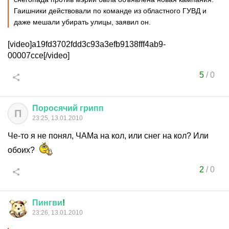
Гаишники действовали по команде из областного ГУВД и
даже мешали убирать улицы, заявил он.
[video]a19fd3702fdd3c93a3efb9138fff4ab9-
00007cce[/video]
5
/
0
Поросячий
грипп
П
23:25, 13.01.2010
Че-то я не понял, ЧАМа на кол, или снег на кол? Или
обоих?
2
/
0
Пингви
!
23:26, 13.01.2010