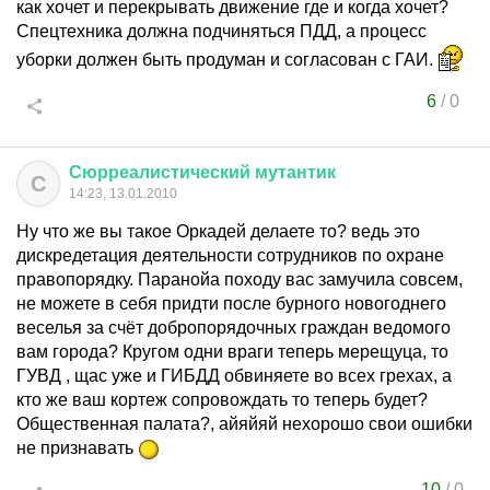
как хочет и перекрывать движение где и когда хочет?
Спецтехника должна подчиняться ПДД, а процесс
уборки должен быть продуман и согласован с ГАИ.
6
/
0
Сюрреалистический
мутантик
С
14:23, 13.01.2010
Ну что же вы такое Оркадей делаете то? ведь это
дискредетация деятельности сотрудников по охране
правопорядку. Паранойа походу вас замучила совсем,
не можете в себя придти после бурного новогоднего
веселья за счёт добропорядочных граждан ведомого
вам города? Кругом одни враги теперь мерещуца, то
ГУВД , щас уже и ГИБДД обвиняете во всех грехах, а
кто же ваш кортеж сопровождать то теперь будет?
Общественная палата?, айяйяй нехорошо свои ошибки
не признавать
10
/
0