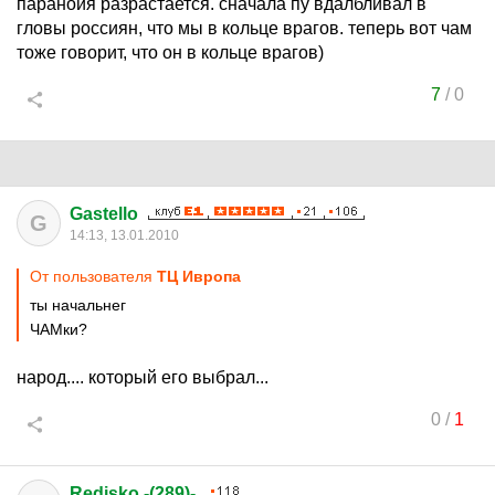
паранойя разрастается. сначала пу вдалбливал в
гловы россиян, что мы в кольце врагов. теперь вот чам
тоже говорит, что он в кольце врагов)
7
/
0
Gastello
G
14:13, 13.01.2010
От пользователя
ТЦ Ивропа
ты начальнег
ЧАМки?
народ.... который его выбрал...
0
/
1
Redisko -(289)-