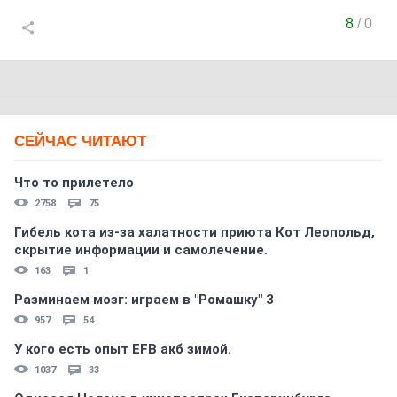
8
/
0
СЕЙЧАС ЧИТАЮТ
Что то прилетело
2758
75
Гибель кота из-за халатности приюта Кот Леопольд,
скрытиe информации и самолечение.
163
1
Разминаем мозг: играем в "Ромашку" 3
957
54
У кого есть опыт EFB акб зимой.
1037
33