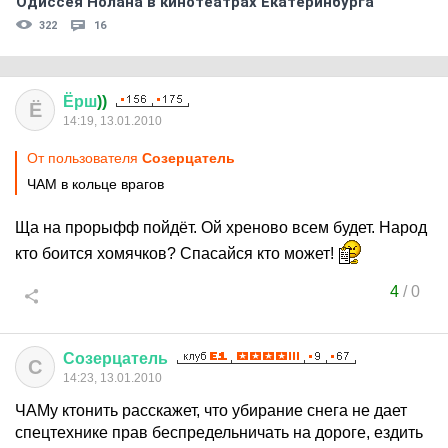
Одиссея Нолана в кинотеатрах Екатеринбурга
322
16
Ёрш
))
Ё
14:19, 13.01.2010
От пользователя
Созерцатель
ЧАМ в кольце врагов
Ща на прорыфф пойдёт. Ой хреново всем будет. Народ
кто боится хомячков? Спасайся кто может!
4
/
0
Созерцатель
С
14:23, 13.01.2010
ЧАМу ктонить расскажет, что убирание снега не дает
спецтехнике прав беспредельничать на дороге, ездить