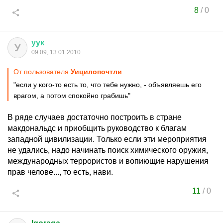
8
/
0
уук
У
09:09, 13.01.2010
От пользователя
Уицилопочтли
"если у кого-то есть то, что тебе нужно, - объявляешь его
врагом, а потом спокойно грабишь"
В ряде случаев достаточно построить в стране
макдональдс и приобщить руководство к благам
западной цивилизации. Только если эти мероприятия
не удались, надо начинать поиск химического оружия,
международных террористов и вопиющие нарушения
прав челове..., то есть, нави.
11
/
0