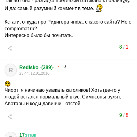
Так вот она - разгадка претензии Ватикана к Голливуду.
И да: самый разумный коммент в теме.
Кстати, откуда про Ридигера инфа, с какого сайта? Не с
compromat.ru?
Интересно было бы почитать.
8
/
1
Redisko -(289)-
R
23:44, 12.01.2010
Чиорт! я начинаю уважать католиков! Хоть где-то у
людей остался нормальный вкус. Симпсоны рулят,
Аватары и коды давинчи - отстой!
9
/
8
17
этаж