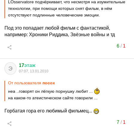
LOsservatore подчёркивает, что несмотря на изумительные
технологии, при помощи которых снят фильм, в нём
отсутствуют подлинные человеческие эмоции.
Под это попадает любой фильм с фантастикой,
например: Хроники Риддика, Звёзные войны и тд
6
/
1
17
этаж
Э
07:07, 13.01.2010
От пользователя
посох
неа ..говорят он лёгкую порнушку любит ...
на каком-то атеистическом сайте говорили ...
Горбатая гора его любимый фильмец...
7
/
1