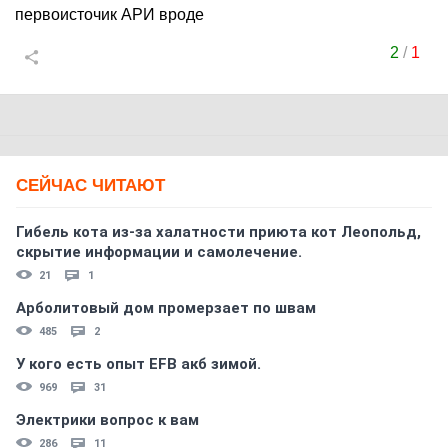
первоисточик АРИ вроде
2
/
1
СЕЙЧАС ЧИТАЮТ
Гибель кота из-за халатности приюта кот Леопольд,
скрытиe информации и самолечение.
21
1
Арболитовый дом промерзает по швам
485
2
У кого есть опыт EFB акб зимой.
969
31
Электрики вопрос к вам
286
11