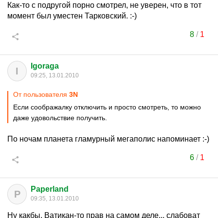
Как-то с подругой порно смотрел, не уверен, что в тот
момент был уместен Тарковский. :-)
8
/
1
Igoraga
I
09:25, 13.01.2010
От пользователя
3N
Если соображалку отключить и просто смотреть, то можно
даже удовольствие получить.
По ночам планета гламурный мегаполис напоминает :-)
6
/
1
Paperland
P
09:35, 13.01.2010
Ну какбы, Ватикан-то прав на самом деле... слабоват