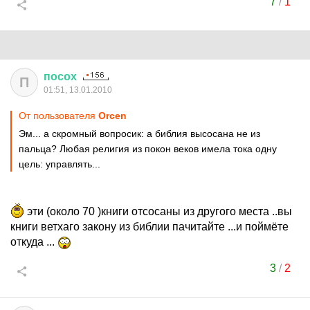
7
/
1
посох
П
01:51, 13.01.2010
От пользователя
Orcеn
Эм... а скромный вопросик: а библия высосана не из
пальца? Любая религия из покон веков имела тока одну
цель: управлять...
эти (около 70 )книги отсосаны из другого места ..вы
книги ветхаго закону из библии пачитайте ...и поймёте
откуда ...
3
/
2