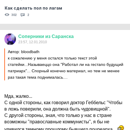
Как сделать пол по лагам
302
2
Соперники
из
Саранска
23:57, 12.01.2010
Автор: bloodbath
к сожалению у меня остался только текст этой
статейки...Называеццо она "Работал ли на гестапо будущий
патриарх"... Спорный конечно материал, но тем не менее
раз такая тема поднималась....
Мда, жалко...
С одной стороны, как говорил доктор Геббельс "Чтобы
в ложь поверили, она должна быть чудовищной".
С другой стороны, зная, что только у нас в стране
возможны "православные коммунисты", я бы не
удивился темному прошлому бывшего поцреарха...