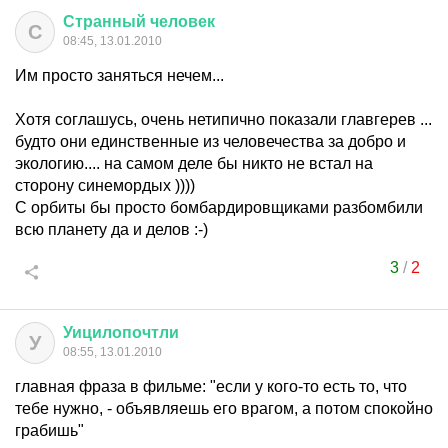
Странный
человек
С
08:45, 13.01.2010
Им просто заняться нечем...
Хотя соглашусь, очень нетипично показали главгерев ...
будто они единственные из человечества за добро и
экологию.... на самом деле бы никто не встал на
сторону синемордых ))))
С орбиты бы просто бомбардировщиками разбомбили
всю планету да и делов :-)
3
/
2
Уицилопочтли
У
08:55, 13.01.2010
главная фраза в фильме: "если у кого-то есть то, что
тебе нужно, - объявляешь его врагом, а потом спокойно
грабишь"