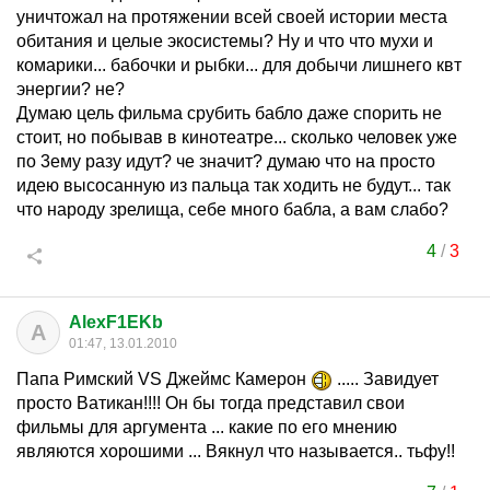
уничтожал на протяжении всей своей истории места
обитания и целые экосистемы? Ну и что что мухи и
комарики... бабочки и рыбки... для добычи лишнего квт
энергии? не?
Думаю цель фильма срубить бабло даже спорить не
стоит, но побывав в кинотеатре... сколько человек уже
по 3ему разу идут? че значит? думаю что на просто
идею высосанную из пальца так ходить не будут... так
что народу зрелища, себе много бабла, а вам слабо?
4
/
3
AlexF1EKb
A
01:47, 13.01.2010
Папа Римский VS Джеймс Камерон
..... Завидует
просто Ватикан!!!! Он бы тогда представил свои
фильмы для аргумента ... какие по его мнению
являются хорошими ... Вякнул что называется.. тьфу!!