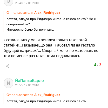
Э
23:48, 12.01.2010
От пользователя
Alex_Rodriguez
Кстати, откуда про Ридигера инфа, с какого сайта? Не с
compromat.ru?
Интересно было бы почитать.
к сожалению у меня остался только текст этой
статейки...Называеццо она "Работал ли на гестапо
будущий патриарх"... Спорный конечно материал, но
тем не менее раз такая тема поднималась....
4
/
3
ЙаПапкоКарло
Й
23:55, 12.01.2010
От пользователя
Alex_Rodriguez
Кстати, откуда про Ридигера инфа, с какого сайта