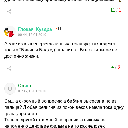
11
/
1
Глокая
_
Куздра
00:44, 13.01.2010
А мне из вышеперечисленных голливудскихподелок
только "Бивис и Бадхед" нравится. Всё остальное не
достойно жизни.
4
/
3
Orc
е
n
O
01:35, 13.01.2010
Эм... а скромный вопросик: а библия высосана не из
пальца? Любая религия из покон веков имела тока одну
цель: управлять...
Теперь другой скромный вопросик: а никому не
напомнило действие фильма на то как человек