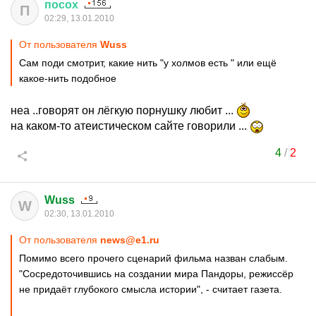
посох
П
02:29, 13.01.2010
От пользователя
Wuss
Сам поди смотрит, какие нить "у холмов есть " или ещё
какое-нить подобное
неа ..говорят он лёгкую порнушку любит ...
на каком-то атеистическом сайте говорили ...
4
/
2
Wuss
W
02:30, 13.01.2010
От пользователя
news@e1.ru
Помимо всего прочего сценарий фильма назван слабым.
"Сосредоточившись на создании мира Пандоры, режиссёр
не придаёт глубокого смысла истории", - считает газета.