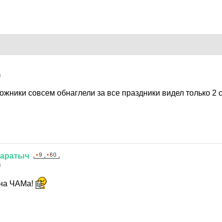
0
рожники совсем обнаглели за все праздники видел только 2
аратыч
0
 на ЧАМа!