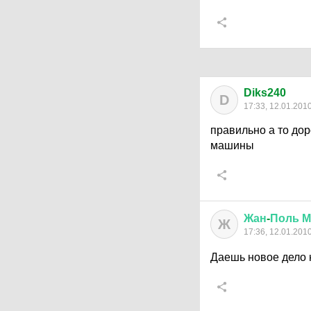
Diks240
D
17:33, 12.01.201
правильно а то до
машины
Жан
-
Поль
М
Ж
17:36, 12.01.201
Даешь новое дело