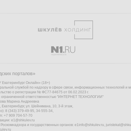
дских порталов»
 Екатеринбург Онлайн» (18+)
ральной службой по надзору в сфере связи, информационных технологий и 
льство о регистрации № ФС77-84675 от 06.02.2023 г.
 с ограниченной ответственностью "ИНТЕРНЕТ ТЕХНОЛОГИИ"
кова Марина Андреевна
 Екатеринбург, ул. Шейнкмана, 10, 3-й этаж,
): 8 (343) 379-49-95, 34-555-34,
am: +7 909 704-57-70
акции:
e1@shkulev.ru
 Роскомнадзора и государственных органов:
e1info@shkulev.ru
,
juristekat@shku
ulev.ru