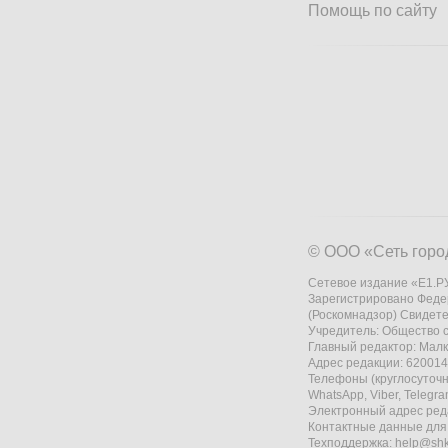
Помощь по сайту
© ООО «Сеть горо
Сетевое издание «Е1.РУ
Зарегистрировано Феде
(Роскомнадзор) Свидете
Учредитель: Общество
Главный редактор: Мал
Адрес редакции: 620014,
Телефоны (круглосуточно
WhatsApp, Viber, Telegr
Электронный адрес ред
Контактные данные для
Техподдержка:
help@shk