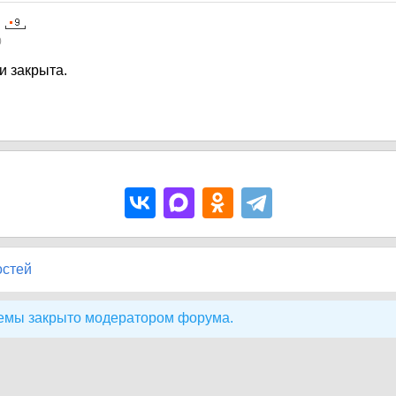
0
и закрыта.
остей
емы закрыто модератором форума.