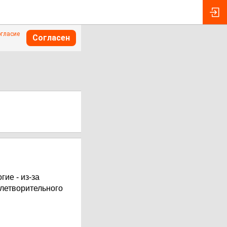
огласие
Согласен
ие - из-за
влетворительного