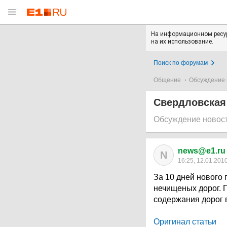
На информационном ресур
на их использование.
Поиск по форумам
Общение
Обсуждение 
Свердловская
Обсуждение новос
news@e1.ru
N
16:25, 12.01.201
За 10 дней нового 
нечищеных дорог. 
содержания дорог 
Оригинал статьи