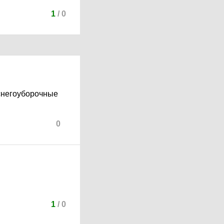
1
/
0
 снегоуборочные
0
1
/
0