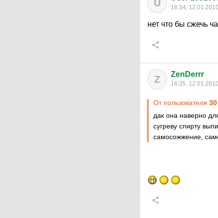
U
16:34, 12.01.201
нет что бы сжечь ч
ZenDerrr
Z
16:35, 12.01.201
От пользователя
30
дак она наверно дл
сугреву спирту вып
самосожжение, са