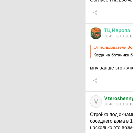
ТЦ
Ивропа
16:45, 12.01.201
От пользователя
Jo
Когда на ботанике 
мну вапще это жут
Vzeroshenn
V
16:48, 12.01.201
Стройка под окнами
соседнего дома в 1
насколько это возм