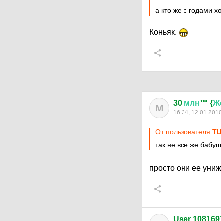
а кто же с годами х
Коньяк.
30
млн
™ {
Ж
М
16:34, 12.01.201
От пользователя
ТЦ
так не все же бабуш
просто они ее уни
User 108169