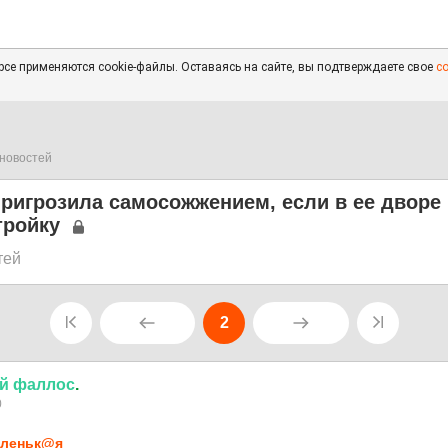
се применяются cookie-файлы. Оставаясь на сайте, вы подтверждаете свое
с
новостей
ригрозила самосожжением, если в ее дворе
тройку
тей
2
й
фаллос
.
0
леньк@я