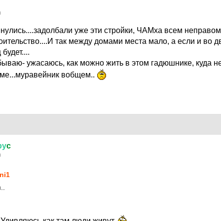
0
инулись....задолбали уже эти стройки, ЧАМха всем неправо
ительство....И так между домами места мало, а если и во д
будет....
бываю- ужасаюсь, как можно жить в этом гадюшнике, куда н
ме...муравейник вобщем..
ру
c
0
ni1
..
 Удивляюсь как там люди живут.