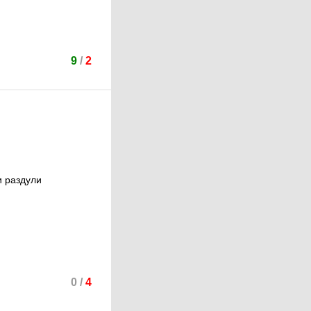
9
/
2
и раздули
0
/
4