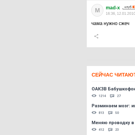
mad-x
M
16:36, 12.01.201
чама нужно сжеч
СЕЙЧАС ЧИТАЮ
ОАКЗВ Бабушкофон
1214
27
Разминаем мозг: и
813
50
Меняю проводку в
412
23