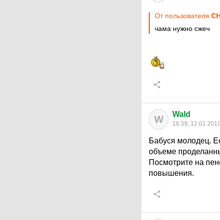
От пользователя
CH
чама нужно сжеч
Wald
W
16:39, 12.01.201
Бабуся молодец. Ес
объеме проделанны
Посмотрите на пенс
повышения.