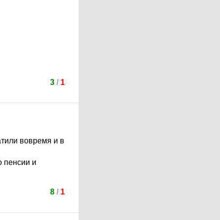
3
/
1
атили вовремя и в
о пенсии и
8
/
1