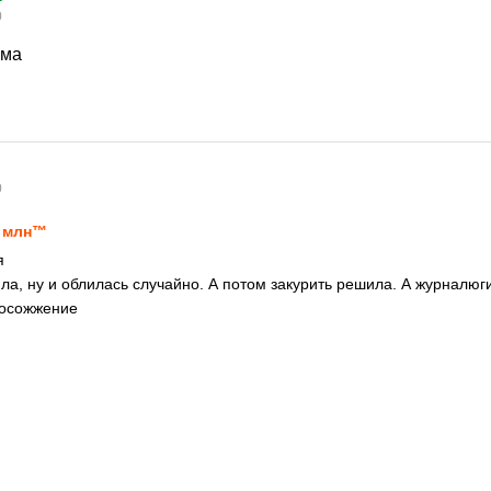
0
ама
0
 млн™
я
ила, ну и облилась случайно. А потом закурить решила. А журналюг
мосожжение