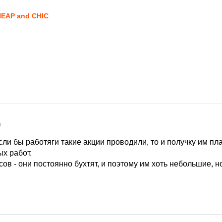
EAP and CHIC
0
ли бы работяги такие акции проводили, то и получку им пл
х работ.
ов - они постоянно бухтят, и поэтому им хоть небольшие, н