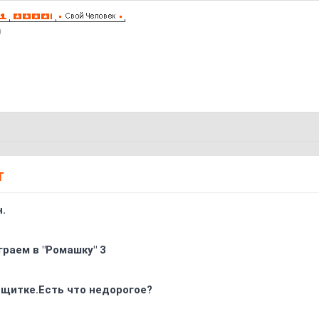
0
Т
.
граем в "Ромашку" 3
 щитке.Есть что недорогое?