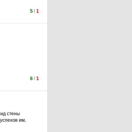
5
/
1
6
/
1
вид стены
 успехов им,