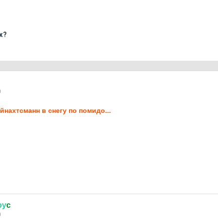
х?
0
йнахтсманн в снегу по помидо...
ру
c
0