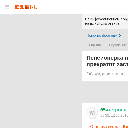
На информационном ресур
на их использование.
Поиск по форумам
Общение
Обсуждение 
Пенсионерка п
прекратят зас
Обсуждение новос
65-
метровы
М
16:33, 12.01.201
От пользователя
Бе