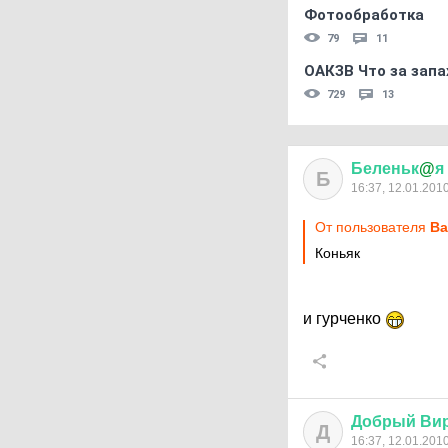
Фотообработка
79
11
ОАКЗВ Что за запа
729
13
Беленьк
@
я
Б
16:37, 12.01.201
От пользователя
Ва
Коньяк
и гурченко
Добрый
Ви
Д
16:37, 12.01.201