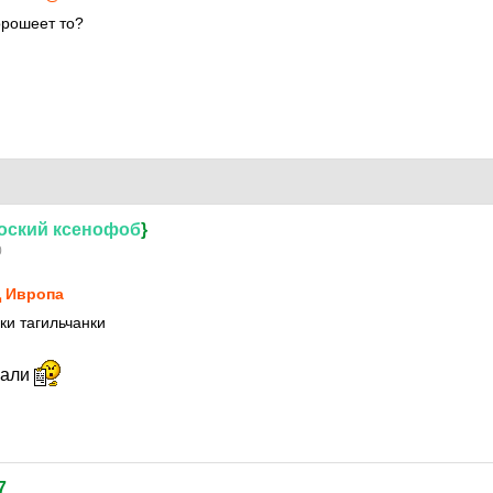
орошеет то?
оский
ксенофоб
}
0
 Ивропа
ки тагильчанки
жали
7