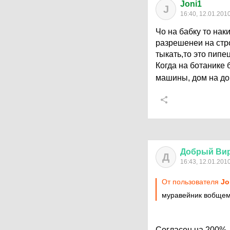
Joni1
J
16:40, 12.01.201
Чо на бабку то нак
разрешенеи на стро
тыкать,то это пипец 
Когда на ботанике 
машины, дом на до
Добрый
Ви
Д
16:43, 12.01.201
От пользователя
Jo
муравейник вобщем
Согласен на 200%.