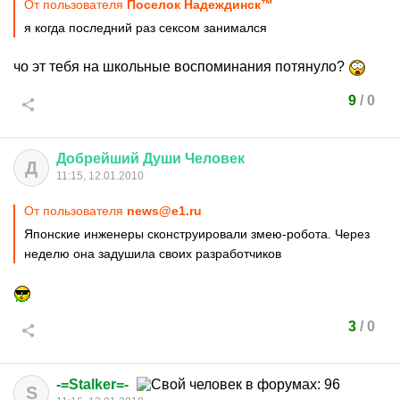
От пользователя
Поселок Надеждинск™
я когда последний раз сексом занимался
чо эт тебя на школьные воспоминания потянуло?
9
/
0
Добрейший
Души
Человек
Д
11:15, 12.01.2010
От пользователя
news@e1.ru
Японские инженеры сконструировали змею-робота. Через
неделю она задушила своих разработчиков
3
/
0
-=Stalker=-
S