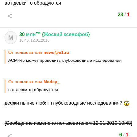
вот девки то обрадуются
23
/
1
30
млн
™ {
Жоский
ксенофоб
}
М
10:46, 12.01.2010
От пользователя
news@e1.ru
ACM-R5 может проводить глубоководные исследования
От пользователя
Marley_
вот девки то обрадуются
дефки нынче любят глубоководные исследования?
[Сообщение изменено пользователем 12.01.2010 10:48]
6
/
1