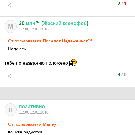
2
/
1
30
млн
™ {
Жоский
ксенофоб
}
М
11:00, 12.01.2010
От пользователя
Поселок Надеждинск™
Надеюсь
тебе по названию положено
8
/
0
позитивно
П
11:00, 12.01.2010
От пользователя
Marley_
во. уже радуются