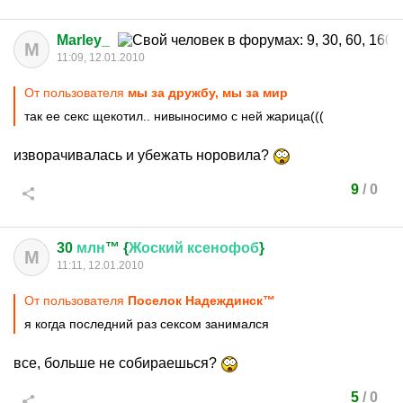
Marley_
M
11:09, 12.01.2010
От пользователя
мы за дружбу, мы за мир
так ее секс щекотил.. нивыносимо с ней жарица(((
изворачивалась и убежать норовила?
9
/
0
30
млн
™ {
Жоский
ксенофоб
}
М
11:11, 12.01.2010
От пользователя
Поселок Надеждинск™
я когда последний раз сексом занимался
все, больше не собираешься?
5
/
0