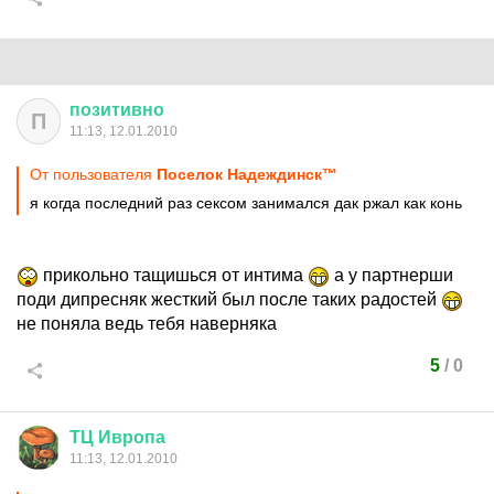
позитивно
П
11:13, 12.01.2010
От пользователя
Поселок Надеждинск™
я когда последний раз сексом занимался дак ржал как конь
прикольно тащишься от интима
а у партнерши
поди дипресняк жесткий был после таких радостей
не поняла ведь тебя наверняка
5
/
0
ТЦ
Ивропа
11:13, 12.01.2010