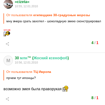
=cizeta=
10:55, 12.01.2010
От пользователя
египеццкие 30-градусные морозы
мну вчера срать захотел - шоколадную змею сконструировал
4
/
1
30
млн
™ {
Жоский
ксенофоб
}
М
10:56, 12.01.2010
От пользователя
ТЦ Ивропа
прчем тут ипонцы?
возможно змея была праворукая
8
/
1