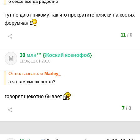
о сексе всегда радостно
тут не дают никому, так что прекратите пляски на костях
форумчан
11
/
0
30
млн
™ {
Жоский
ксенофоб
}
М
11:06, 12.01.2010
От пользователя
Marley_
а чо там смешного то?
говорят щекотно бывает
7
/
0