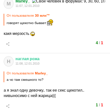
Marley_
M
11:07, 12.01.2010
От пользователя
30 млн™
говорят щекотно бывает
какя мерзость
4
/
1
наглая
рожа
Н
11:08, 12.01.2010
От пользователя
Marley_
а чо там смешного то?
а я знал одну девочку.. так ее секс щекотил..
нивыносимо с ней жарица(((
1
/
1