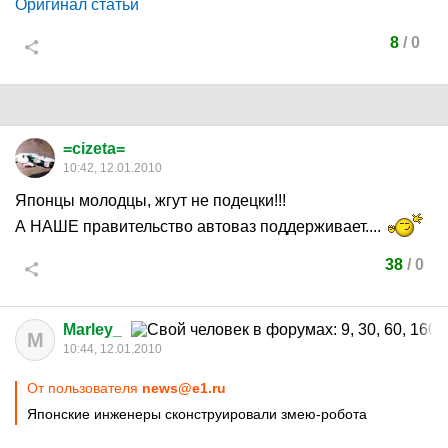
Оригинал статьи
8
/
0
=cizeta=
10:42, 12.01.2010
Японцы молодцы, жгут не подецки!!!
А НАШЕ правительство автоваз поддерживает....
38
/
0
Marley_
M
10:44, 12.01.2010
От пользователя
news@e1.ru
Японские инженеры сконструировали змею-робота