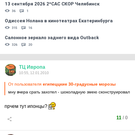
13 сентября 2026 2*CAC СКОР Челябинск
36
1
Одиссея Нолана в кинотеатрах Екатеринбурга
315
16
Салонное зеркало заднего вида Outback
326
20
ТЦ
Ивропа
10:55, 12.01.2010
От пользователя
египеццкие 30-градусные морозы
мну вчера срать захотел - шоколадную змею сконструировал
прчем тут ипонцы?
11
/
0