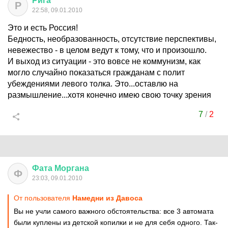
Рига
Р
22:58, 09.01.2010
Это и есть Россия!
Бедность, необразованность, отсутствие перспективы,
невежество - в целом ведут к тому, что и произошло.
И выход из ситуации - это вовсе не коммунизм, как
могло случайно показаться гражданам с полит
убеждениями левого толка. Это...оставлю на
размышление...хотя конечно имею свою точку зрения
7
/
2
Фата
Моргана
Ф
23:03, 09.01.2010
От пользователя
Намедни из Давоса
Вы не учли самого важного обстоятельства: все 3 автомата
были куплены из детской копилки и не для себя одного. Так-