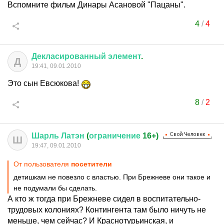
Вспомните фильм Динары Асановой "Пацаны".
4
/
4
Декласированный
элемент
.
Д
19:41, 09.01.2010
Это сын Евсюкова!
8
/
2
Шарль
Латэн
(
ограничение
16+)
Ш
19:47, 09.01.2010
От пользователя
посетители
детишкам не повезло с властью. При Брежневе они такое и
не подумали бы сделать.
А кто ж тогда при Брежневе сидел в воспитательно-
трудовых колониях? Контингента там было ничуть не
меньше, чем сейчас? И Краснотурьинская, и