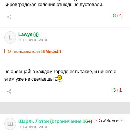
Кировградская колония отнюдь не пустовали.
8
/
4
Lawyer)))
L
20:01, 09.01.2010
От пользователя
!!!Мяфк!!!
не обобщай! в каждом городе есть такие, и ничего с
этим уже не сделаешь!
3
/
1
Шарль
Латэн
(
ограничение
16+)
Ш
20:04, 09.01.2010