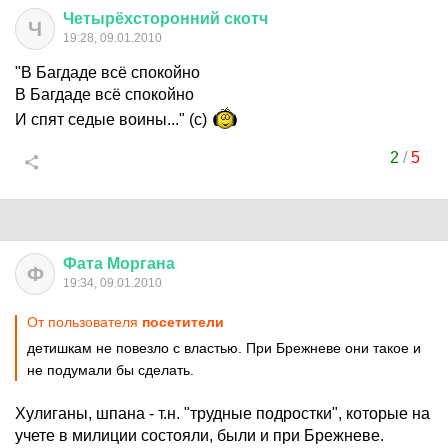
Четырёхсторонний
скотч
Ч
19:28, 09.01.2010
"В Багдаде всё спокойно
В Багдаде всё спокойно
И спят седые воины..." (с)
2
/
5
Фата
Моргана
Ф
19:34, 09.01.2010
От пользователя
посетители
детишкам не повезло с властью. При Брежневе они такое и
не подумали бы сделать.
Хулиганы, шпана - т.н. "трудные подростки", которые на
учете в милиции состояли, были и при Брежневе.