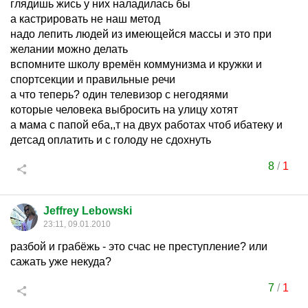
глядишь жись у них наладилась бы
а кастрировать не наш метод
надо лепить людей из имеющейся массы и это при
желании можно делать
вспомните школу времён коммунизма и кружки и
спортсекции и правильные речи
а что теперь? один телевизор с негодяями
которые человека выбросить на улицу хотят
а мама с папой еба,,т на двух работах чтоб ибатеку и
детсад оплатить и с голоду не сдохнуть
8
/
1
Jeffrey Lebowski
23:11, 09.01.2010
разбой и грабёжь - это счас не преступление? или
сажать уже некуда?
7
/
1