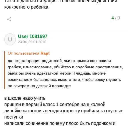
Так что данная ситуация - генезис волевых действий
конкретного ребенка.
4
/
0
User 1081697
U
23:04, 09.01.2010
От пользователя
Rapt
да нет, кастрация родителей, чьи отпрыски совершили
грабеж, изнасилование, убийство и подобные преступления,
была бы очень адекватной мерой. Глядишь, многие
воспитанием бы занялись вместо того, чтобы водку глушить
по вечерам на детской площадке
в школе надо учить
пришли в первый класс 1 сентебря на школной
линейке какогониь негодяя к кресту прибили за гнусные
поступки
написали сочинение почему плохо быть подонком и