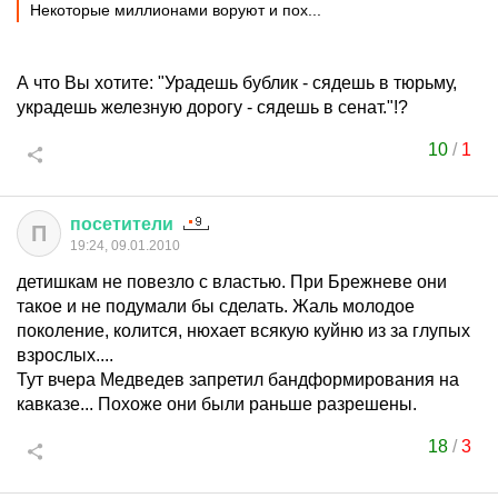
Некоторые миллионами воруют и пох...
А что Вы хотите: "Урадешь бублик - сядешь в тюрьму,
украдешь железную дорогу - сядешь в сенат."!?
10
/
1
посетители
П
19:24, 09.01.2010
детишкам не повезло с властью. При Брежневе они
такое и не подумали бы сделать. Жаль молодое
поколение, колится, нюхает всякую куйню из за глупых
взрослых....
Тут вчера Медведев запретил бандформирования на
кавказе... Похоже они были раньше разрешены.
18
/
3