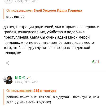
22:24, 09.01.2010
От пользователя
Злой Умысел Ивана Говнова
это лишнее
да нет, кастрация родителей, чьи отпрыски совершили
грабеж, изнасилование, убийство и подобные
преступления, была бы очень адекватной мерой.
Глядишь, многие воспитанием бы занялись вместо
того, чтобы водку глушить по вечерам на детской
площадке
6
/
1
N D ©
22:27, 09.01.2010
От пользователя
215 в тентуре
ребенок хочет "быть как все", а с другой - "быть лучше, чем
все". ( у меня есть 3 ружья!!)