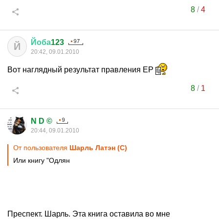
8
/
4
Йоба
123
Й
20:42, 09.01.2010
Вот наглядный результат правления ЕР
8
/
1
N D ©
20:44, 09.01.2010
От пользователя
Шарль Латэн (С)
Или книгу "Одлян
Преспект. Шарль. Эта книга оставила во мне