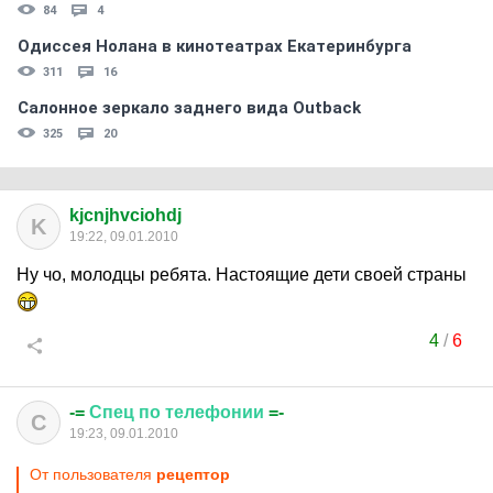
84
4
Одиссея Нолана в кинотеатрах Екатеринбурга
311
16
Салонное зеркало заднего вида Outback
325
20
kjcnjhvciohdj
K
19:22, 09.01.2010
Ну чо, молодцы ребята. Настоящие дети своей страны
4
/
6
-=
Спец
по
телефонии
=-
С
19:23, 09.01.2010
От пользователя
рецептор