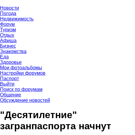
Новости
Погода
Недвижимость
Форум
Туризм
Отдых
Афиша
Бизнес
Знакомства
Еда
Здоровье
Мои фотоальбомы
Настройки форумов
Паспорт
Выйти
Поиск по форумам
Общение
Обсуждение новостей
"Десятилетние"
загранпаспорта начнут