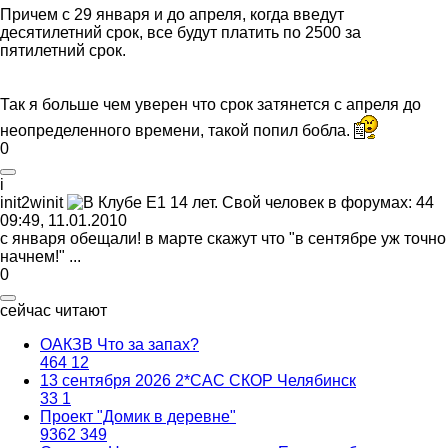
Причем с 29 января и до апреля, когда введут
десятилетний срок, все будут платить по 2500 за
пятилетний срок.
Так я больше чем уверен что срок затянется с апреля до
неопределенного времени, такой попил бобла.
0
i
init2winit
09:49, 11.01.2010
с января обещали! в марте скажут что "в сентябре уж точно
начнем!" ...
0
сейчас читают
ОАКЗВ Что за запах?
464
12
13 сентября 2026 2*CAC СКОР Челябинск
33
1
Проект "Домик в деревне"
9362
349