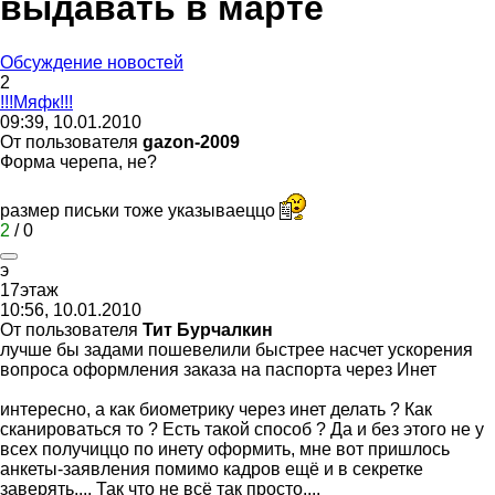
выдавать в марте
Обсуждение новостей
2
!!!
Мяфк
!!!
09:39, 10.01.2010
От пользователя
gazon-2009
Форма черепа, не?
размер письки тоже указываеццо
2
/
0
э
17
этаж
10:56, 10.01.2010
От пользователя
Тит Бурчалкин
лучше бы задами пошевелили быстрее насчет ускорения
вопроса оформления заказа на паспорта через Инет
интересно, а как биометрику через инет делать ? Как
сканироваться то ? Есть такой способ ? Да и без этого не у
всех получиццо по инету оформить, мне вот пришлось
анкеты-заявления помимо кадров ещё и в секретке
заверять.... Так что не всё так просто....