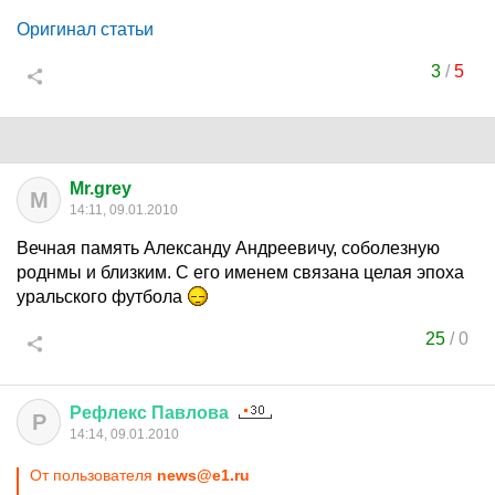
Оригинал статьи
3
/
5
Mr.grey
M
14:11, 09.01.2010
Вечная память Александу Андреевичу, соболезную
роднмы и близким. С его именем связана целая эпоха
уральского футбола
25
/
0
Рефлекс
Павлова
Р
14:14, 09.01.2010
От пользователя
news@e1.ru