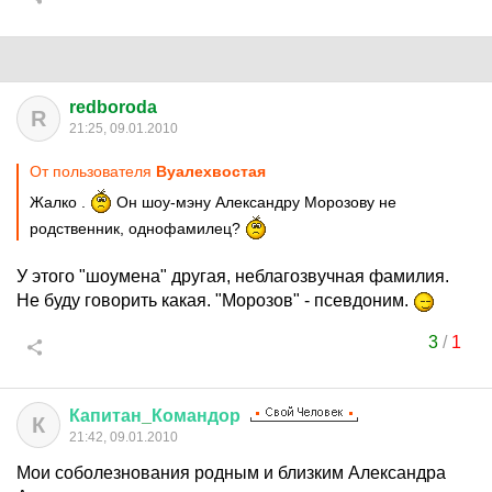
redboroda
R
21:25, 09.01.2010
От пользователя
Вуалехвостая
Жалко .
Он шоу-мэну Александру Морозову не
родственник, однофамилец?
У этого "шоумена" другая, неблагозвучная фамилия.
Не буду говорить какая. "Морозов" - псевдоним.
3
/
1
Капитан
_
Командор
К
21:42, 09.01.2010
Мои соболезнования родным и близким Александра