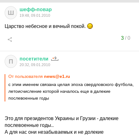
шефф
-
повар
Ш
19:48, 09.01.2010
Царство небесное и вечный покой.
3
/
0
посетители
П
20:32, 09.01.2010
От пользователя
news@e1.ru
с этим именем связана целая эпоха свердловского футбола,
летоисчисление которой началось еще в далекие
послевоенные годы
Это для президентов Украины и Грузии - далекие
послевоенные годы..
А для нас они незабываемык и не долекие