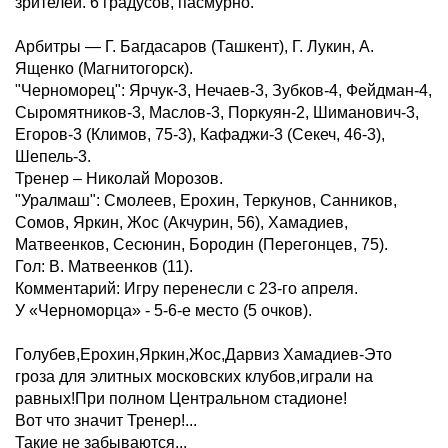
зрителей. 6 градусов, пасмурно.
Арбитры — Г. Багдасаров (Ташкент), Г. Лукин, А.
Ященко (Магнитогорск).
"Черноморец": Ярчук-3, Нечаев-3, Зубков-4, Фейдман-4,
Сыромятников-3, Маслов-3, Поркуян-2, Шиманович-3,
Егоров-3 (Климов, 75-3), Кафаджи-3 (Секеч, 46-3),
Шепель-3.
Тренер – Николай Морозов.
"Уралмаш": Смолеев, Ерохин, Теркунов, Санников,
Сомов, Яркин, Жос (Акчурин, 56), Хамадиев,
Матвеенков, Сесюнин, Бородин (Перегонцев, 75).
Гол: В. Матвеенков (11).
Комментарий: Игру перенесли с 23-го апреля.
У «Черноморца» - 5-6-е место (5 очков).
Голубев,Ерохин,Яркин,Жос,Дарвиз Хамадиев-Это
гроза для элитных московских клубов,играли на
равных!При полном Центральном стадионе!
Вот что значит Тренер!...
Такие не забываются...