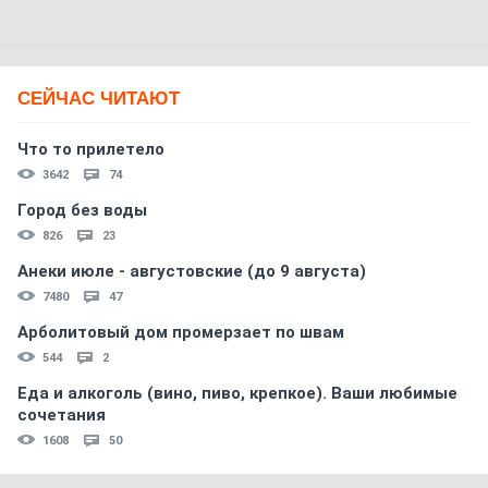
СЕЙЧАС ЧИТАЮТ
Что то прилетело
3642
74
Город без воды
826
23
Анеки июле - августовские (до 9 августа)
7480
47
Арболитовый дом промерзает по швам
544
2
Еда и алкоголь (вино, пиво, крепкое). Ваши любимые
сочетания
1608
50