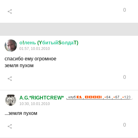
0
о
!
лень
(Y
битый
S
олда
T)
01:57, 10.01.2010
спасибо ему огромное
земля пухом
0
A.G.*RIGHTCREW*
10:30, 10.01.2010
...земля пухом
0