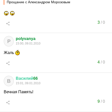
Прощание с Александром Морозовым
3
/
0
polyvanya
P
15:00, 09.01.2010
Жаль
4
/
0
Василий
66
В
15:01, 09.01.2010
Вечная Память!
9
/
0