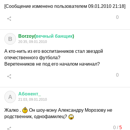
[Сообщение изменено пользователем 09.01.2010 21:18]
0
Borzoy(
вечный
банщик
)
B
20:35, 09.01.2010
А кто-нить из его воспитанников стал звездой
отечественного футбола?
Веретенников не под его началом начинал?
0
Абонент
_
А
21:03, 09.01.2010
Жалко .
Он шоу-мэну Александру Морозову не
родственник, однофамилец?
0
/
5