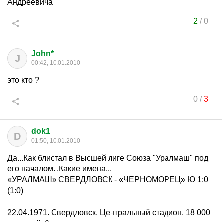
Андреевича
2
/
0
John*
J
00:42, 10.01.2010
это кто ?
0
/
3
dok1
D
01:50, 10.01.2010
Да...Как блистал в Высшей лиге Союза "Уралмаш" под
его началом...Какие имена...
«УРАЛМАШ» СВЕРДЛОВСК - «ЧЕРНОМОРЕЦ» Ю 1:0
(1:0)
22.04.1971. Свердловск. Центральный стадион. 18 000