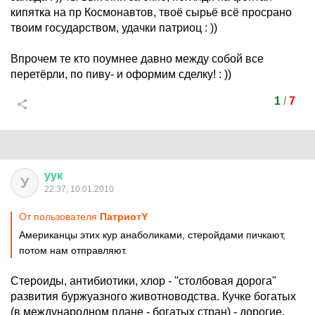
кипятка на пр Космонавтов, твоё сырьё всё просрано
твоим государством, удачки патриоц : ))
Впрочем те кто поумнее давно между собой все
перетёрли, по пиву- и оформим сделку! : ))
1
/
7
уук
У
22:37, 10.01.2010
От пользователя
ПатриотY
Американцы этих кур анаболиками, стеройдами пичкают,
потом нам отправляют.
Стероиды, антибиотики, хлор - "столбовая дорога"
развития буржуазного животноводства. Кучке богатых
(в международном плане - богатых стран) - дорогие,