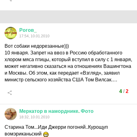
Рогов
_
17:54, 10.01.2010
Вот собаки недорезанные)))
10 января. Запрет на ввоз в Россию обработанного
хлором мяса птицы, который вступил в силу с 1 января,
может негативно сказаться на отношениях Вашингтона
и Москвы. Об этом, как передает «Взгляд», заявил
министр сельского хозяйства США Том Вилсак.…
4
/
2
Меркатор
в
наморднике
.
Фото
18:32, 10.01.2010
Старина Том...Иди Джерри погоняй..Курощуп
вомэриканьский