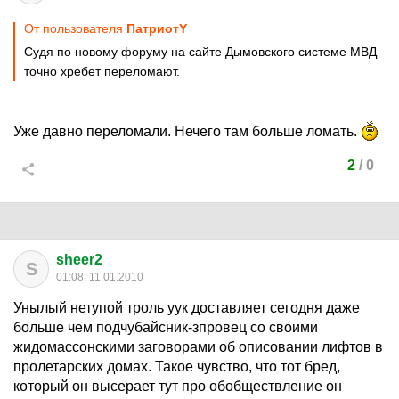
От пользователя
ПатриотY
Судя по новому форуму на сайте Дымовского системе МВД
точно хребет переломают.
Уже давно переломали. Нечего там больше ломать.
2
/
0
sheer2
S
01:08, 11.01.2010
Унылый нетупой троль уук доставляет сегодня даже
больше чем подчубайсник-зпровец со своими
жидомассонскими заговорами об описовании лифтов в
пролетарских домах. Такое чувство, что тот бред,
который он высерает тут про обобществление он