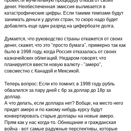
провести мучительную процедуру отказа от своих
денег. Необеспеченная эмиссия выливается в
катастрофические цифры. Если такими темпами будут
занимать деньги у других стран, то скоро надо будет
добавлять еще один разряд на цифербоате долга.
Думается, что руководство страны откажется от своих
денег, скажет, что это "просто бумага", примерно так как
было в 1998 году, когда Россия отказалась от своих
казначейских облигаций. Недаром говорят, что
планируется ввести новую валюту - "амеро",
совсместно с Канадой и Мексикой.
Теперь вопрос: Если кто помнит, в 1998 году рубль
обвалился за пару дней с 6р за доллар до 18р за
доллар.
А что делать, если доллара нет? Вобще, на место него
придет амеро и по какому нибудь курсу будут
конвертировать старые доллары на новые амеро.
Прям как у нас когда-то. Обнищание и гражданская
война - вот самые радужные перспективы, которые