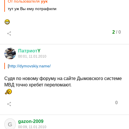
От пользователя
уук
тут уж Вы ему потрафили
2
/
0
Патриот
Y
00:01, 11.01.2010
[
http://dymovskiy.name/
Судя по новому форуму на сайте Дымовского системе
МВД точно хребет переломают.
0
gazon-2009
G
00:09, 11.01.2010