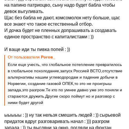
на папино патриоцво, сыну надо будет бабла чтобы
девок выгуливать.
Щас без бабла не дают, комсомолок нету больше, щас
все знают что такое естественный отбор.
И дочка будет не пленных допрашивать а создавать
единое пространство с капиталистами : ))
И ваще иди ты пивка попей : ))
От пользователя
Рогов_
Если еще учесть, что глобальное потепление превратилось
в глобальное похолодание,запуск Россией ВСТО,отсутствие
альтернативы нашим углеводородам и падение добычи в
Норвегии, создание газовой ОПЕК,то это не проигрыш
запада,это разгром.Те кто по умнее давно уже это поняли и
стараются дружить.Другие скоро поймут но и разговор с
ними будет другой
ыыыыы : )) ну так нельзя смешить людей : )) сырьевой
придаток вдруг разговаривать начал : ))) разгром
запада : )) ты выгляни за окно, погляди на фонтан