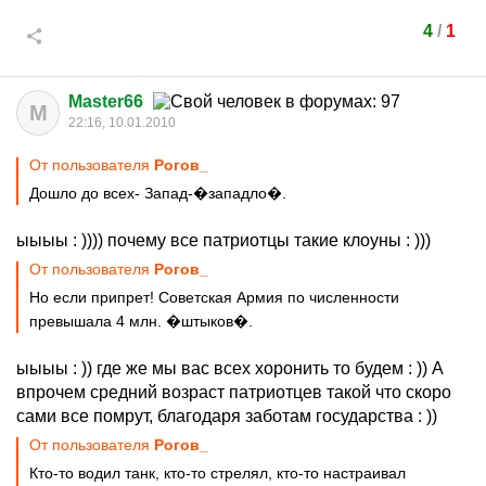
4
/
1
Master66
M
22:16, 10.01.2010
От пользователя
Рогов_
Дошло до всех- Запад-�западло�.
ыыыы : )))) почему все патриотцы такие клоуны : )))
От пользователя
Рогов_
Но если припрет! Советская Армия по численности
превышала 4 млн. �штыков�.
ыыыы : )) где же мы вас всех хоронить то будем : )) А
впрочем средний возраст патриотцев такой что скоро
сами все помрут, благодаря заботам государства : ))
От пользователя
Рогов_
Кто-то водил танк, кто-то стрелял, кто-то настраивал