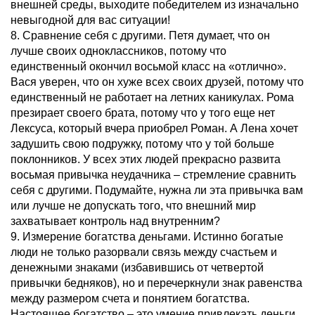
внешней среды, выходите победителем из изначально
невыгодной для вас ситуации!
8. Сравнение себя с другими. Петя думает, что он
лучше своих одноклассников, потому что
единственный окончил восьмой класс на «отлично».
Вася уверен, что он хуже всех своих друзей, потому что
единственный не работает на летних каникулах. Рома
презирает своего брата, потому что у того еще нет
Лексуса, который вчера приобрел Роман. А Лена хочет
задушить свою подружку, потому что у той больше
поклонников. У всех этих людей прекрасно развита
восьмая привычка неудачника – стремление сравнить
себя с другими. Подумайте, нужна ли эта привычка вам
или лучше не допускать того, что внешний мир
захватывает контроль над внутренним?
9. Измерение богатства деньгами. Истинно богатые
люди не только разорвали связь между счастьем и
денежными знаками (избавившись от четвертой
привычки бедняков), но и перечеркнули знак равенства
между размером счета и понятием богатства.
Настоящее богатство – это умение привлекать деньги,