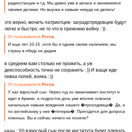
радиостанции и т.д. Мы давно уже в запасе и занимаемся
своими делами. Но выучка и навыки никуда не делись!
это верно, мочить патриотцев- заградотрядовцев будут
легко и быстро, не то что в прежнюю войну : ))
От пользователя
Рогов_
И еще лет 10-15 ,хотя бы и одним своим наличием, мы
страну в обиду не дадим
в среднем вам столько не прожить, а уж
дееспособность точно не сохранить : )) И ваще иди
пивка попей, вояка : ))
От пользователя
Рогов_
У нас взрослый сын. Через год он заканчивает институт и
идет в Армию, а подросток дочь уже вполне освоила
начальные навыки вождения нашего �проходимца�. Да, и
по английскому у нее �пятерка�. Пригодится для допроса
пленных. Вы и сейчас ничего не поняли?
ыыы : )))) взрослый сын после института будет плевать