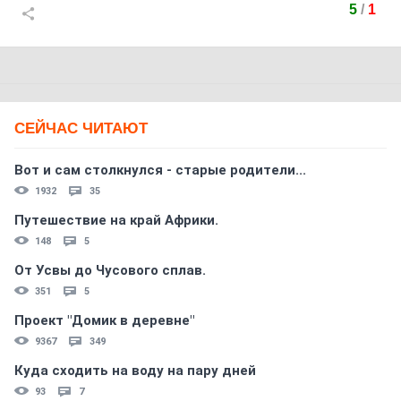
5
/
1
СЕЙЧАС ЧИТАЮТ
Вот и сам столкнулся - старые родители...
1932
35
Путешествие на край Африки.
148
5
От Усвы до Чусового сплав.
351
5
Проект "Домик в деревне"
9367
349
Куда сходить на воду на пару дней
93
7