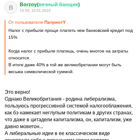
Borzoy(
вечный
банщик
)
B
15:59, 10.01.2010
От пользователя
ПатриотY
Налог с прибыли проще платить чем банковский кредит под
15%
Когда налог с прибыли платишь, очень многое на затраты
относится.
В итоге даже 40% в той же великобретании могут быть
весьма символической суммой.
Это верно!
Однако Великобритания - родина либерализма,
пользуюсь прогрессивной системой налогооблажения,
как бэ намекает неглупым политикам в других странах,
что даже в цитадели капитализма, он, капитализм, уже
давно моветон...
А либеральные идеи в ее классическом виде