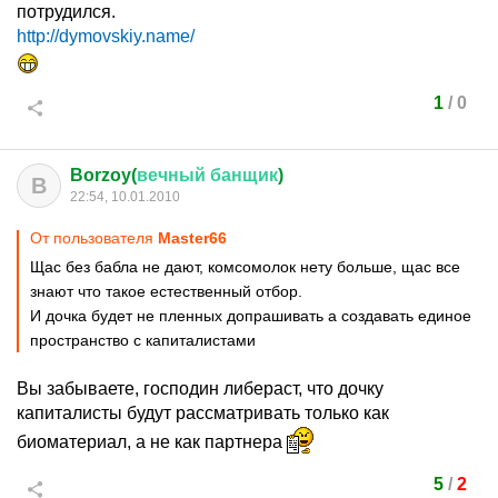
потрудился.
http://dymovskiy.name/
1
/
0
Borzoy(
вечный
банщик
)
B
22:54, 10.01.2010
От пользователя
Master66
Щас без бабла не дают, комсомолок нету больше, щас все
знают что такое естественный отбор.
И дочка будет не пленных допрашивать а создавать единое
пространство с капиталистами
Вы забываете, господин либераст, что дочку
капиталисты будут рассматривать только как
биоматериал, а не как партнера
5
/
2