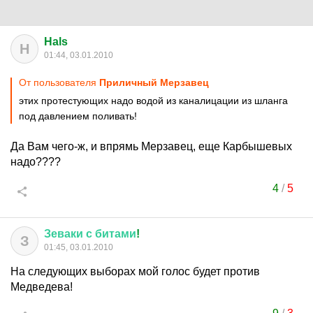
Hals
H
01:44, 03.01.2010
От пользователя
Приличный Мерзавец
этих протестующих надо водой из каналицации из шланга
под давлением поливать!
Да Вам чего-ж, и впрямь Мерзавец, еще Карбышевых
надо????
4
/
5
Зеваки
с
битами
!
З
01:45, 03.01.2010
На следующих выборах мой голос будет против
Медведева!