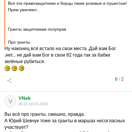
Все эти правозащитники и борцы такие розовые и пушистые!
Прям умиляют...
Гранты защитникам полуправ
Про гранты
Ну наконец всё встало на свои места .Дай вам Бог
,нет... не дай вам Бог в свои 82 года так за бабки
зелёные рубиться.
6
/
2
VNek
V
00:33, 03.01.2010
Вы всё про гранты, смешно, правда.
А Юрий Шевчук тоже за гранты в маршах несогласных
участвует?