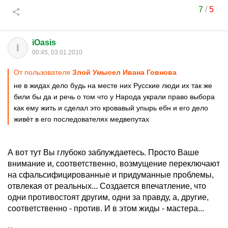
7
/
5
iOasis
I
00:45, 03.01.2010
От пользователя
Злой Умысел Ивана Говнова
не в жидах дело будь на месте них Русские люди их так же
били бы да и речь о том что у Народа украли право выбора
как ему жить и сделал это кровавый упырь ебн и его дело
живёт в его последователях медвепутах
А вот тут Вы глубоко заблуждаетесь. Просто Ваше
внимание и, соответственно, возмущение переключают
на сфальсифицированные и придуманные проблемы,
отвлекая от реальных... Создается впечатление, что
одни противостоят другим, одни за правду, а, другие,
соответственно - против. И в этом жиды - мастера...