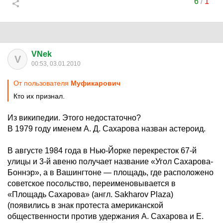
6
/
1
VNek
V
00:53, 03.01.2010
От пользователя
Муфикарович
Кто их признал.
Из википедии. Этого недостаточно?
В 1979 году именем А. Д. Сахарова назван астероид.
В августе 1984 года в Нью-Йорке перекресток 67-й
улицы и 3-й авеню получает название «Угол Сахарова-
Боннэр», а в Вашингтоне — площадь, где расположено
советское посольство, переименовывается в
«Площадь Сахарова» (англ. Sakharov Plaza)
(появились в знак протеста американской
общественности против удержания А. Сахарова и Е.