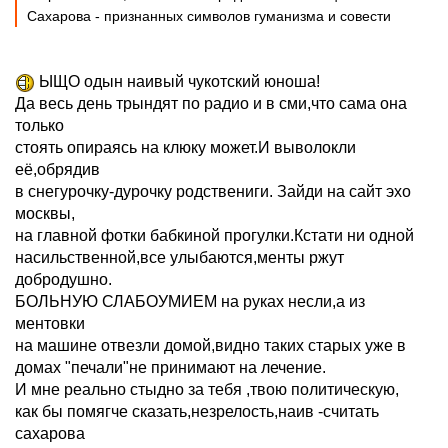
Сахарова - признанных символов гуманизма и совести
ЫЩО одын наивый чукотский юноша!
Да весь день трындят по радио и в сми,что сама она
только
стоять опираясь на клюку может.И выволокли
её,обрядив
в снегурочку-дурочку родствениги. Зайди на сайт эхо
москвы,
на главной фотки бабкиной прогулки.Кстати ни одной
насильственной,все улыбаются,менты ржут
добродушно.
БОЛЬНУЮ СЛАБОУМИЕМ на руках несли,а из
ментовки
на машине отвезли домой,видно таких старых уже в
домах "печали"не принимают на лечение.
И мне реально стыдно за тебя ,твою политическую,
как бы помягче сказать,незрелость,наив -считать
сахарова