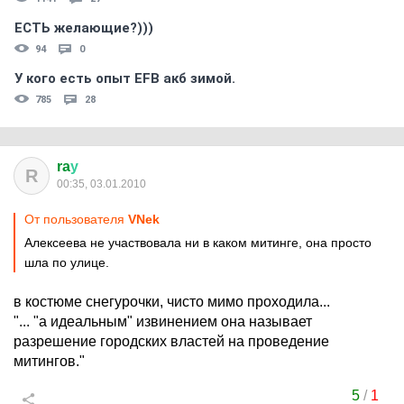
ЕСТЬ желающие?)))
94
0
У кого есть опыт EFB акб зимой.
785
28
ra
у
R
00:35, 03.01.2010
От пользователя
VNek
Алексеева не участвовала ни в каком митинге, она просто
шла по улице.
в костюме снегурочки, чисто мимо проходила...
"... "а идеальным" извинением она называет
разрешение городских властей на проведение
митингов."
5
/
1