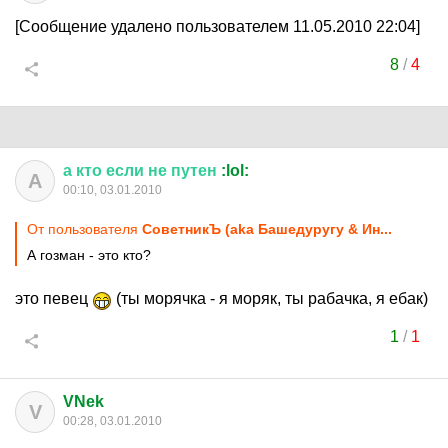
[Сообщение удалено пользователем 11.05.2010 22:04]
8
/
4
а
кто
если
не
путен
:lol:
А
00:10, 03.01.2010
От пользователя
СоветникЪ (aka Башедуругу & Ин...
А гозман - это кто?
это певец
(ты морячка - я моряк, ты рабачка, я ебак)
1
/
1
VNek
V
00:28, 03.01.2010