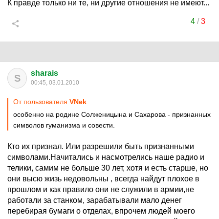
К правде только ни те, ни другие отношения не имеют...
4
/
3
sharais
S
00:45, 03.01.2010
От пользователя
VNek
особенно на родине Солженицына и Сахарова - признанных
символов гуманизма и совести.
Кто их признал. Или разрешили быть признанными
символами.Начитались и насмотрелись наше радио и
телики, самим не больше 30 лет, хотя и есть старше, но
они высю жизь недовольны , всегда найдут плохое в
прошлом и как правило они не служили в армии,не
работали за станком, зарабатывали мало денег
перебирая бумаги о отделах, впрочем людей моего