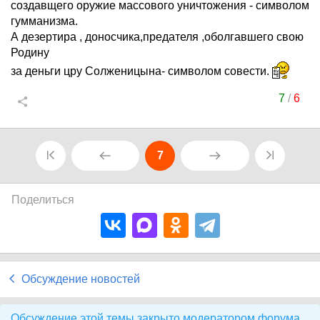
создавщего оружие массового уничтожения - символом
гумманизма.
А дезертира , доносчика,предателя ,оболгавшего свою
Родину
за деньги цру Солженицына- символом совести.
7
/
6
7
Поделиться
Обсуждение новостей
Обсуждение этой темы закрыто модератором форума.