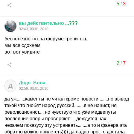
5
/
3
вы
действительно
...???
02:43, 03.01.2010
бесполезно тут на форуме трепитесь
мы все сдохнем
вот вот увидите
2
/
7
Дядя
_
Вова
_
Д
02:59, 03.01.2010
да уж.......каменты не читал кроме новости........но вывод
такой что гнобят народ русский........я не нацист, не
революционист.... но чувствую что уже медвепуты
последние опоры проверяют......дождутся нах.....
незачем показуху эту устраивать........а то и фанера эта
обратно можно прилететь)))) да ладно просто достала