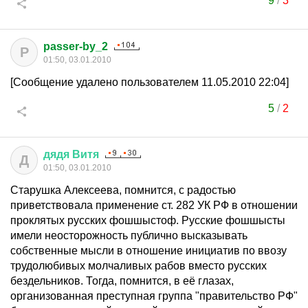
9
/
3
passer-by_2
P
01:50, 03.01.2010
[Сообщение удалено пользователем 11.05.2010 22:04]
5
/
2
дядя
Витя
Д
01:50, 03.01.2010
Старушка Алексеева, помнится, с радостью
приветствовала применение ст. 282 УК РФ в отношении
проклятых русских фошшыстоф. Русские фошшысты
имели неосторожность публично высказывать
собственные мысли в отношение инициатив по ввозу
трудолюбивых молчаливых рабов вместо русских
бездельников. Тогда, помнится, в её глазах,
организованная преступная группа "правительство РФ"