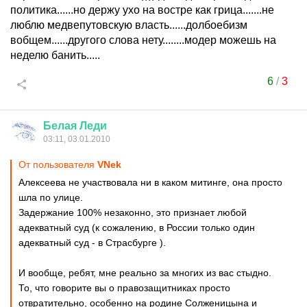
политика......но держу ухо на востре как грица.......не
люблю медвепутовскую власть......долбоебизм
вобщем......другого слова нету........модер можешь на
неделю банить.....
6
/
3
Белая
Леди
03:11, 03.01.2010
От пользователя
VNek
Алексеева не участвовала ни в каком митинге, она просто
шла по улице.
Задержание 100% незаконно, это признает любой
адекватный суд (к сожалению, в России только один
адекватный суд - в Страсбурге ).
И вообще, ребят, мне реально за многих из вас стыдно.
То, что говорите вы о правозащитниках просто
отвратительно, особенно на родине Солженицына и