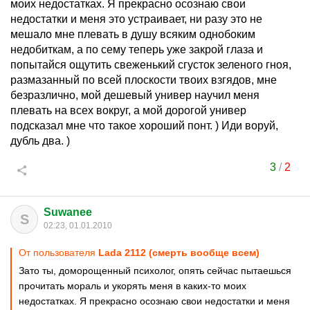
моих недостатках. Я прекрасно осознаю свои
недостатки и меня это устраивает, ни разу это не
мешало мне плевать в душу всяким однобоким
недобиткам, а по сему теперь уже закрой глаза и
попытайся ощутить свеженький сгусток зеленого гноя,
размазанный по всей плоскости твоих взгядов, мне
безразлично, мой дешевый универ научил меня
плевать на всех вокруг, а мой дорогой универ
подсказал мне что такое хороший понт. ) Иди воруй,
дубль два. )
3
/
2
Suwanee
S
02:23, 01.01.2010
От пользователя
Lada 2112 (смерть вообще всем)
Зато ты, доморощенный психолог, опять сейчас пытаешься
прочитать мораль и укорять меня в каких-то моих
недостатках. Я прекрасно осознаю свои недостатки и меня