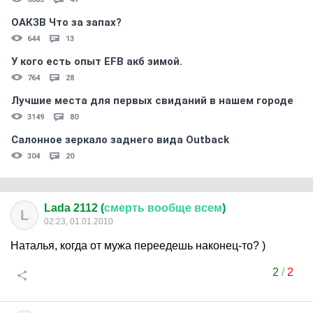
ОАКЗВ Что за запах?
644
13
У кого есть опыт EFB акб зимой.
764
28
Лучшие места для первых свиданий в нашем городе
3149
80
Салонное зеркало заднего вида Outback
304
20
Lada 2112 (
смерть
вообще
всем
)
L
02:23, 01.01.2010
Наталья, когда от мужа переедешь наконец-то? )
2
/
2