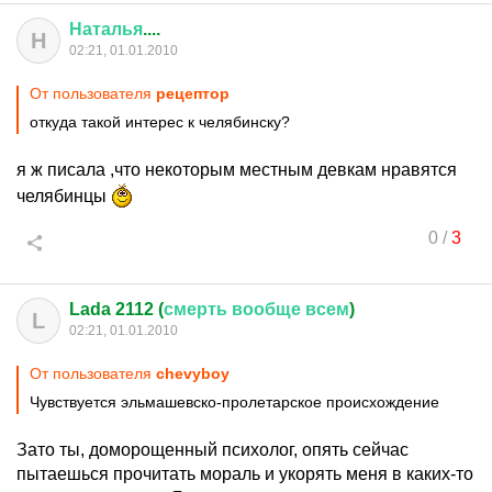
Наталья
....
Н
02:21, 01.01.2010
От пользователя
рецептор
откуда такой интерес к челябинску?
я ж писала ,что некоторым местным девкам нравятся
челябинцы
0
/
3
Lada 2112 (
смерть
вообще
всем
)
L
02:21, 01.01.2010
От пользователя
chevyboy
Чувствуется эльмашевско-пролетарское происхождение
Зато ты, доморощенный психолог, опять сейчас
пытаешься прочитать мораль и укорять меня в каких-то