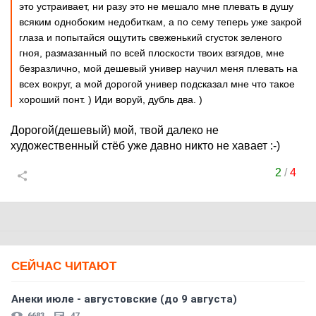
это устраивает, ни разу это не мешало мне плевать в душу
всяким однобоким недобиткам, а по сему теперь уже закрой
глаза и попытайся ощутить свеженький сгусток зеленого
гноя, размазанный по всей плоскости твоих взгядов, мне
безразлично, мой дешевый универ научил меня плевать на
всех вокруг, а мой дорогой универ подсказал мне что такое
хороший понт. ) Иди воруй, дубль два. )
Дорогой(дешевый) мой, твой далеко не
художественный стёб уже давно никто не хавает :-)
2
/
4
СЕЙЧАС ЧИТАЮТ
Анеки июле - августовские (до 9 августа)
6683
47