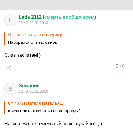
Lada 2112 (
смерть
вообще
всем
)
L
02:42, 01.01.2010
От пользователя
chevyboy
Набирайся опыта, сынок
Слив засчитан! )
2
/
0
Suwanee
S
02:43, 01.01.2010
От пользователя
Наталья....
а чем плохо говорить всегда правду?
Натуся, Вы не земельный знак случайно? ;-)