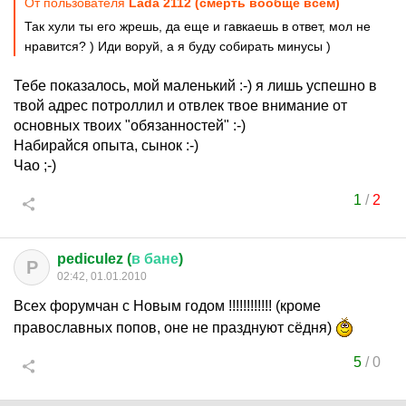
От пользователя
Lada 2112 (смерть вообще всем)
Так хули ты его жрешь, да еще и гавкаешь в ответ, мол не
нравится? ) Иди воруй, а я буду собирать минусы )
Тебе показалось, мой маленький :-) я лишь успешно в
твой адрес потроллил и отвлек твое внимание от
основных твоих "обязанностей" :-)
Набирайся опыта, сынок :-)
Чао ;-)
1
/
2
pediculez (
в
бане
)
P
02:42, 01.01.2010
Всех форумчан с Новым годом !!!!!!!!!!!! (кроме
православных попов, оне не празднуют сёдня)
5
/
0