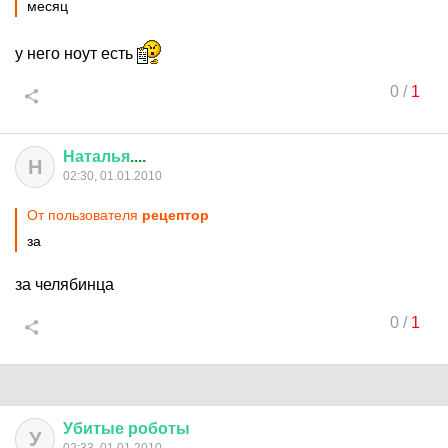
месяц
у него ноут есть
0
/
1
Наталья
....
Н
02:30, 01.01.2010
От пользователя
рецептор
за
за челябинца
0
/
1
Убитые
роботы
У