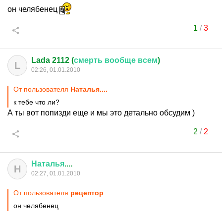
он челябенец
1
/
3
Lada 2112 (
смерть
вообще
всем
)
L
02:26, 01.01.2010
От пользователя
Наталья....
к тебе что ли?
А ты вот попизди еще и мы это детально обсудим )
2
/
2
Наталья
....
Н
02:27, 01.01.2010
От пользователя
рецептор
он челябенец