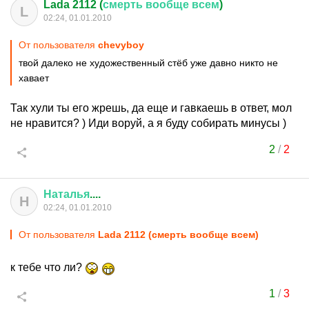
Lada 2112 (
смерть
вообще
всем
)
L
02:24, 01.01.2010
От пользователя
chevyboy
твой далеко не художественный стёб уже давно никто не
хавает
Так хули ты его жрешь, да еще и гавкаешь в ответ, мол
не нравится? ) Иди воруй, а я буду собирать минусы )
2
/
2
Наталья
....
Н
02:24, 01.01.2010
От пользователя
Lada 2112 (смерть вообще всем)
к тебе что ли?
1
/
3