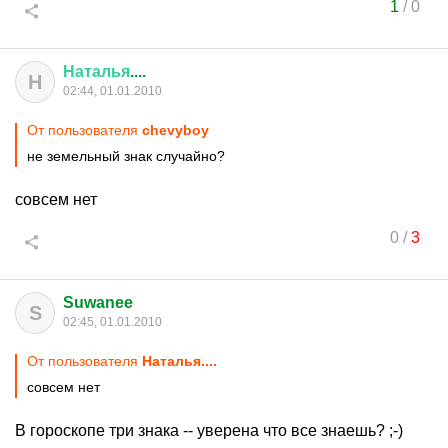
1
/
0
Наталья
....
Н
02:44, 01.01.2010
От пользователя
chevyboy
не земельный знак случайно?
совсем нет
0
/
3
Suwanee
S
02:45, 01.01.2010
От пользователя
Наталья....
совсем нет
В гороскопе три знака -- уверена что все знаешь? ;-)