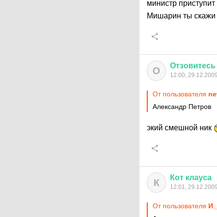
министр приступит 
Мишарин ты скажи 
Отзовитесь
О
12:00, 29.12.200
От пользователя
ne
Александр Петров
экий смешной ник
Кот
клауса
К
12:01, 29.12.200
От пользователя
И