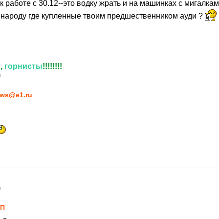
к работе с 30.12--это водку жрать и на машинках с мигалкам
народу где купленные твоим предшественником ауди ?
,
горнисты
!!!!!!!!
9
ws@e1.ru
9
_П