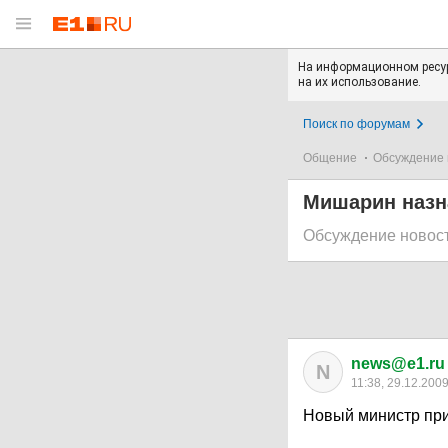
На информационном ресур
на их использование.
Поиск по форумам
Общение
Обсуждение 
Мишарин назн
Обсуждение новос
news@e1.ru
N
11:38, 29.12.200
Новый министр прис