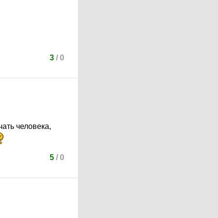
3
/
0
ать человека,
5
/
0