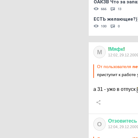
ОАКЗВ Что за запа
666
13
ЕСТЬ желающие?)
100
0
!
Мяфк
!
М
12:02, 29.12.200
От пользователя
ne
приступит к работе 
а 31 - ужо в отпуск
Отзовитесь
О
12:04, 29.12.200