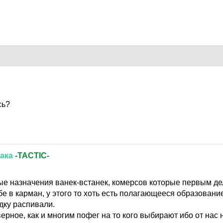
9
сь?
ака
-TACTIC-
9
ые назначения ванек-встанек, комерсов которые первым де
бе в карман, у этого то хоть есть полагающееся образовани
дку распивали.
ерное, как и многим пофег на то кого выбирают ибо от нас н