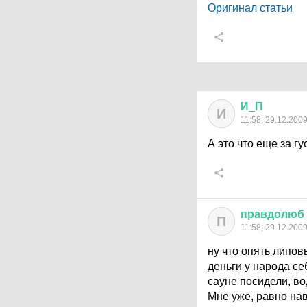
Оригинал статьи
И
_
П
И
11:58, 29.12.200
А это что еще за гу
правдолюб
П
11:58, 29.12.200
ну что опять липов
деньги у народа се
сауне посидели, во
Мне уже, равно нав