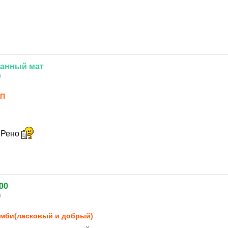
ванный
мат
9
_П
 Рено
00
9
мби(ласковый и добрый)