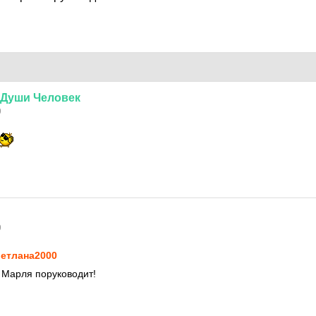
Души
Человек
9
9
eтлaнa2000
 Марля поруководит!