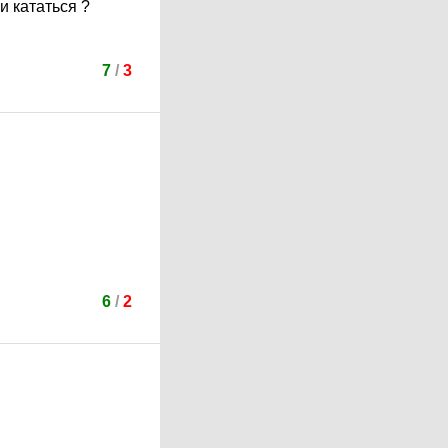
и кататься ?
7
/
3
6
/
2