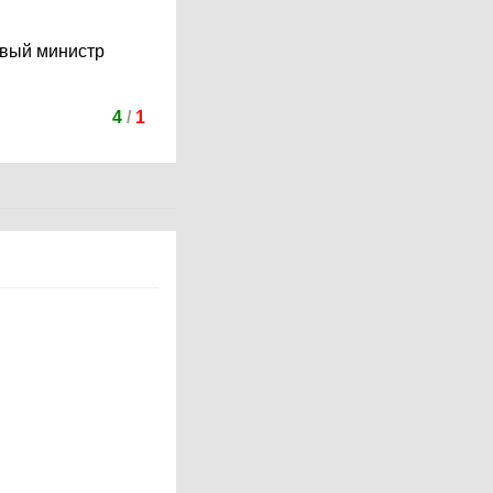
овый министр
4
/
1