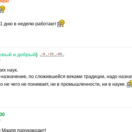
яфк!
 1 дню в неделю работают
овый
и
добрый
)
9
их наук.
 назначение, по сложившейся веками традиции, надо назнач
о не чего не понимает, ни в промышленности, ни в науке.
00
9
и Марля поруководит!