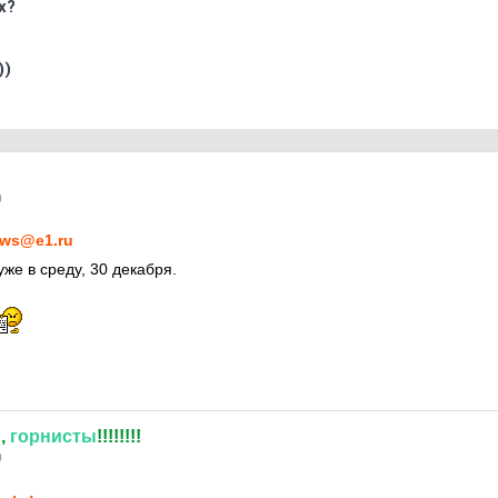
х?
))
9
ws@e1.ru
уже в среду, 30 декабря.
,
горнисты
!!!!!!!!
9