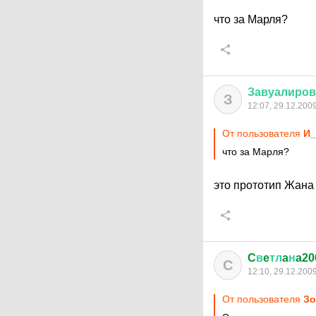
что за Марля?
Завуалиро
З
12:07, 29.12.200
От пользователя
И
что за Марля?
это прототип Жана
C
в
e
тл
a
н
a20
C
12:10, 29.12.200
От пользователя
Зо