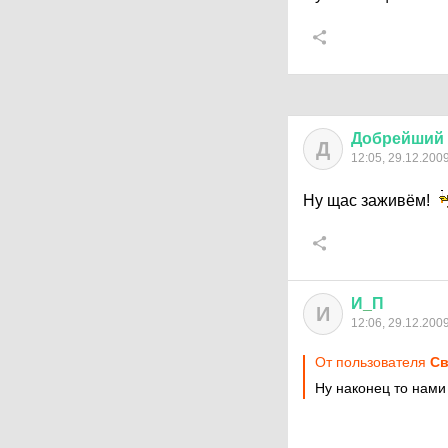
Добрейший
Д
12:05, 29.12.200
Ну щас заживём!
И
_
П
И
12:06, 29.12.200
От пользователя
Cв
Ну наконец то нами