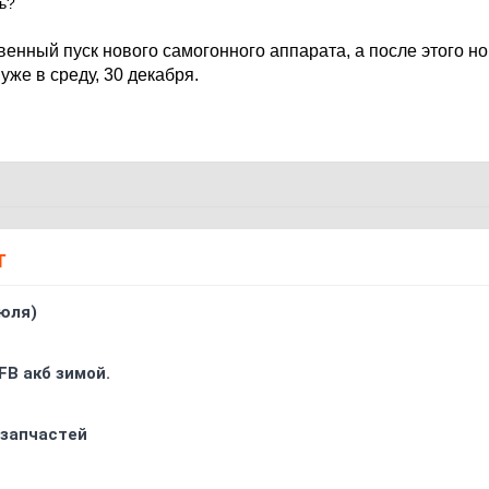
сь?
венный пуск нового самогонного аппарата, а после этого н
уже в среду, 30 декабря.
Т
юля)
FB акб зимой.
 запчастей