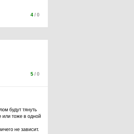
4
/
0
5
/
0
лом будут тянуть
е или тоже в одной
ичего не зависит.