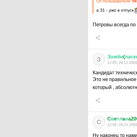
От пользователя
!М
а 31 - ужо в отпуск
Петровы всегда по
Зомби
(
ласк
З
12:05, 29.12.200
Кандидат техническ
Это не правильное
который , абсолютн
C
в
e
тл
a
н
a20
C
12:05, 29.12.200
Ну наконец то нам