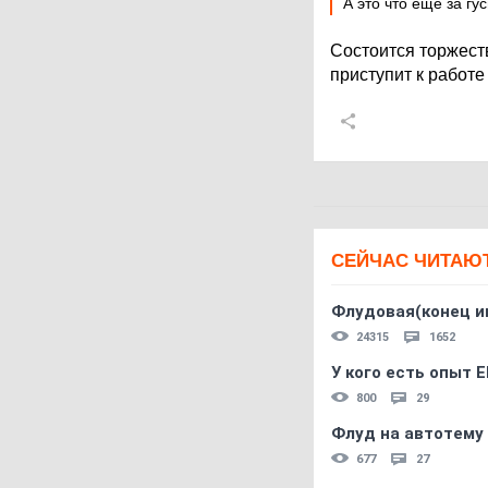
А это что еще за гу
Состоится торжест
приступит к работе 
СЕЙЧАС ЧИТАЮ
Флудовая(конец и
24315
1652
У кого есть опыт E
800
29
Флуд на автотему
677
27