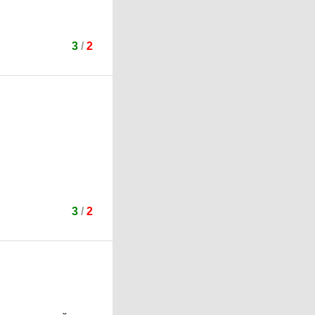
3
/
2
3
/
2