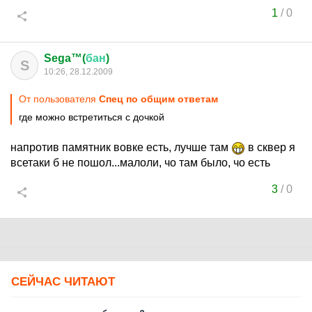
1
/
0
Sega™(
бан
)
S
10:26, 28.12.2009
От пользователя
Спец по общим ответам
где можно встретиться с дочкой
напротив памятник вовке есть, лучше там
в сквер я
всетаки б не пошол...малоли, чо там было, чо есть
3
/
0
СЕЙЧАС ЧИТАЮТ