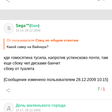
Sega™(
бан
)
S
10:14, 28.12.2009
От пользователя
Спец по общим ответам
Какой сквер на Вайнера?
кде гомосятина тусила, напротив успенсково почти, там
еще сбоку чел дисками банчит
сбоку от туалета
[Сообщение изменено пользователем 28.12.2009 10:15]
7
/
1
Дочь
маленького
города
Д
10:17, 28.12.2009