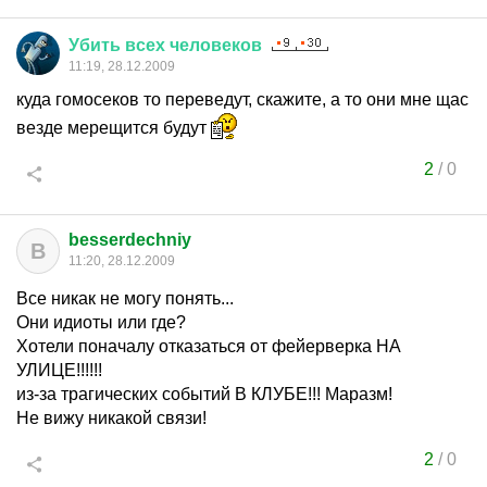
Убить
всех
человеков
11:19, 28.12.2009
куда гомосеков то переведут, скажите, а то они мне щас
везде мерещится будут
2
/
0
besserdechniy
B
11:20, 28.12.2009
Все никак не могу понять...
Они идиоты или где?
Хотели поначалу отказаться от фейерверка НА
УЛИЦЕ!!!!!!
из-за трагических событий В КЛУБЕ!!! Маразм!
Не вижу никакой связи!
2
/
0