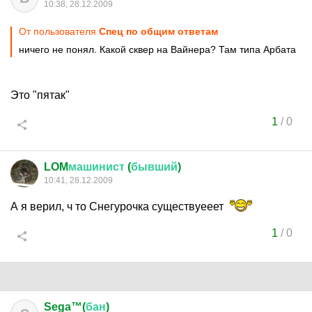
10:38, 28.12.2009
От пользователя
Спец по общим ответам
ничего не понял. Какой сквер на Вайнера? Там типа Арбата
Это "пятак"
1
/
0
LOM
машинист
(
бывший
)
10:41, 28.12.2009
А я верил, ч то Снегурочка существуееет
1
/
0
Sega™(
бан
)