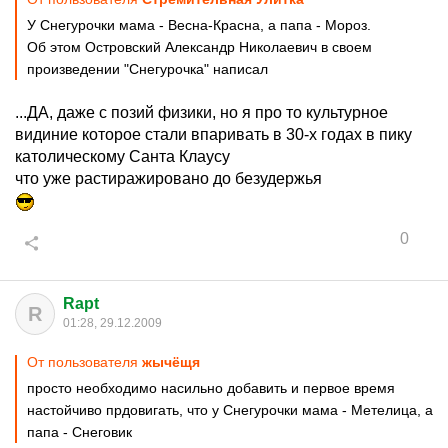
У Снегурочки мама - Весна-Красна, а папа - Мороз.
Об этом Островский Александр Николаевич в своем
произведении "Снегурочка" написал
...ДА, даже с позий физики, но я про то культурное
видиние которое стали впаривать в 30-х годах в пику
католическому Санта Клаусу
что уже растиражировано до безудержья
0
Rapt
R
01:28, 29.12.2009
От пользователя
жычёщя
просто необходимо насильно добавить и первое время
настойчиво прдовигать, что у Снегурочки мама - Метелица, а
папа - Снеговик