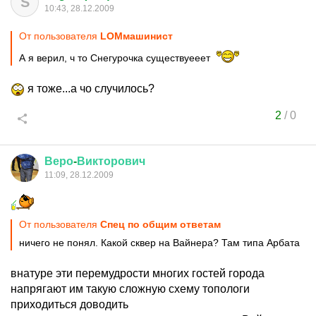
S
10:43, 28.12.2009
От пользователя
LOMмашинист
А я верил, ч то Снегурочка существуееет
я тоже...а чо случилось?
2
/
0
Веро
-
Викторович
11:09, 28.12.2009
От пользователя
Спец по общим ответам
ничего не понял. Какой сквер на Вайнера? Там типа Арбата
внатуре эти перемудрости многих гостей города
напрягают им такую сложную схему топологи
приходиться доводить