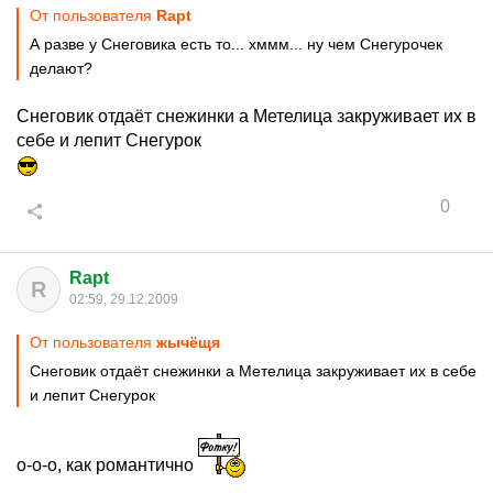
От пользователя
Rapt
А разве у Снеговика есть то... хммм... ну чем Снегурочек
делают?
Снеговик отдаёт снежинки а Метелица закруживает их в
себе и лепит Снегурок
0
Rapt
R
02:59, 29.12.2009
От пользователя
жычёщя
Снеговик отдаёт снежинки а Метелица закруживает их в себе
и лепит Снегурок
о-о-о, как романтично