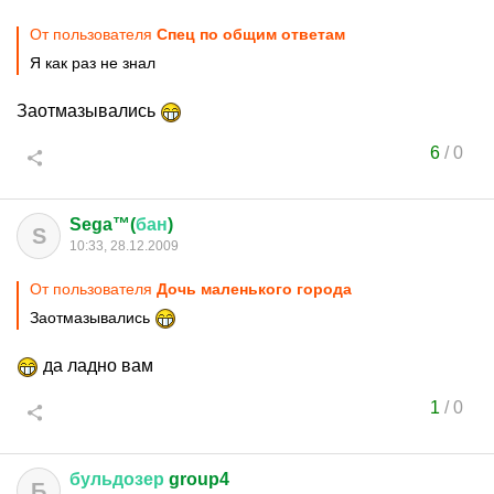
От пользователя
Спец по общим ответам
Я как раз не знал
Заотмазывались
6
/
0
Sega™(
бан
)
S
10:33, 28.12.2009
От пользователя
Дочь маленького города
Заотмазывались
да ладно вам
1
/
0
бульдозер
group4
Б