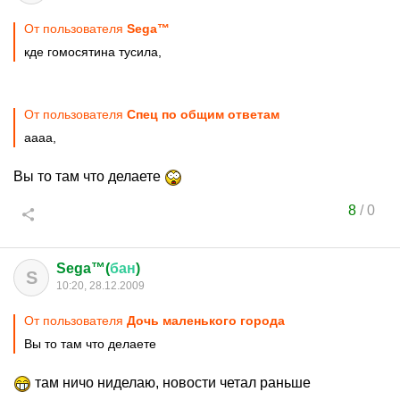
От пользователя
Sega™
кде гомосятина тусила,
От пользователя
Спец по общим ответам
аааа,
Вы то там что делаете
8
/
0
Sega™(
бан
)
S
10:20, 28.12.2009
От пользователя
Дочь маленького города
Вы то там что делаете
там ничо ниделаю, новости четал раньше