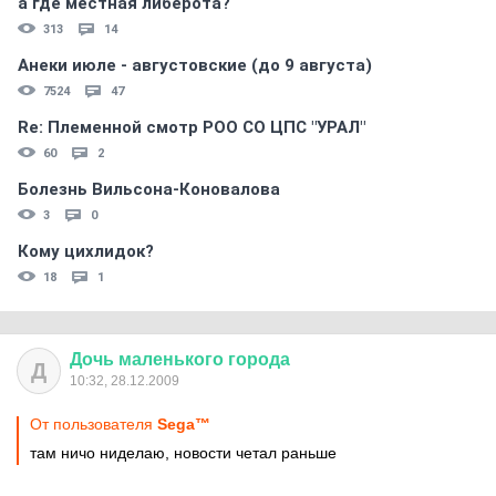
а где местная либерота?
313
14
Анеки июле - августовские (до 9 августа)
7524
47
Re: Племеннoй смoтр РOO CO ЦПС "УРАЛ"
60
2
Болезнь Вильсона-Коновалова
3
0
Кому цихлидок?
18
1
Дочь
маленького
города
Д
10:32, 28.12.2009
От пользователя
Sega™
там ничо ниделаю, новости четал раньше