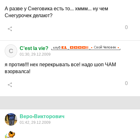
А разве у Снеговика есть то... хммм... ну чем
Снегурочек делают?
0
C'est la vie?
C
01:30, 29.12.2009
я против!!! нех перекрывать все! надо шоп ЧАМ
взорвалса!
0
Веро
-
Викторович
01:42, 29.12.2009