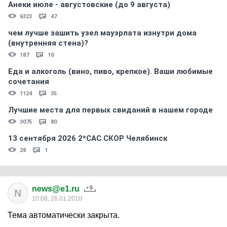
Анеки июле - августовские (до 9 августа)
6323
47
чем лучше зашить узел мауэрлата изнутри дома
(внутренняя стена)?
187
10
Еда и алкоголь (вино, пиво, крепкое). Ваши любимые
сочетания
1124
35
Лучшие места для первых свиданий в нашем городе
3075
80
13 сентября 2026 2*CAC СКОР Челябинск
28
1
news@e1.ru
N
10:08, 26.01.2010
Тема автоматически закрыта.