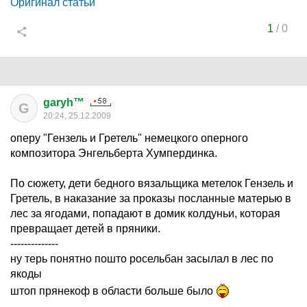
Оригинал статьи
1
/
0
garyh™
G
20:24, 25.12.2009
оперу "Гензель и Гретель" немецкого оперного
композитора Энгельберта Хумпердинка.
По сюжету, дети бедного вязальщика метелок Гензель и
Гретель, в наказание за проказы посланные матерью в
лес за ягодами, попадают в домик колдуньи, которая
превращает детей в пряники.
--------------
ну терь понятно пошто росельбан засылал в лес по
якоды
штоп прянекоф в области больше было