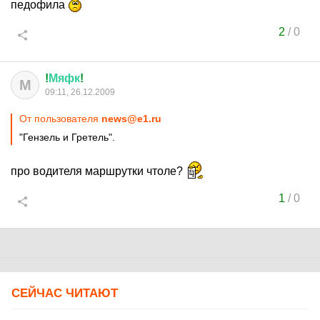
педофила
2
/
0
!
Мяфк
!
М
09:11, 26.12.2009
От пользователя
news@e1.ru
"Гензель и Гретель".
про водителя маршрутки чтоле?
1
/
0
СЕЙЧАС ЧИТАЮТ