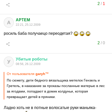
2
/
1
APTEM
A
22:21, 25.12.2009
росиль баба получаецо переодетая?
2
/
0
Убитые
роботы
У
08:56, 26.12.2009
От пользователя
garyh™
По сюжету, дети бедного вязальщика метелок Гензель и
Гретель, в наказание за проказы посланные матерью в лес
за ягодами, попадают в домик колдуньи, которая
превращает детей в пряники.
Ладно хоть не в потные волосатые руки маньяка-