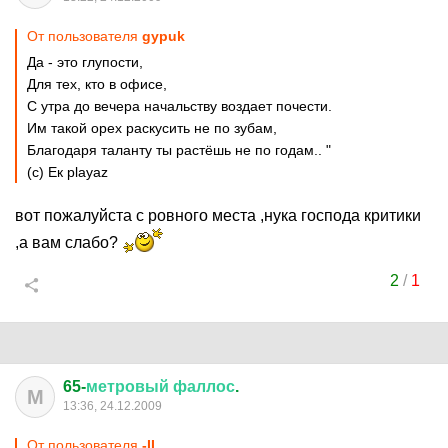
От пользователя
gypuk
Да - это глупости,
Для тех, кто в офисе,
С утра до вечера начальству воздает почести.
Им такой орех раскусить не по зубам,
Благодаря таланту ты растёшь не по годам.. "
(с) Ек playaz
вот пожалуйста с ровного места ,нука господа критики
,а вам слабо?
2
/
1
65-
метровый
фаллос
.
М
13:36, 24.12.2009
От пользователя
-IL