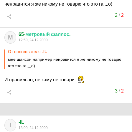
ненравится я же никому не говарю что это га,,,,о)
2
/
2
65-
метровый
фаллос
.
М
12:59, 24.12.2009
От пользователя
-IL
мне шансон например ненравится я же никому не говарю
что это га,,,,о)
И правильно, не каму не говари.
3
/
2
-IL
I
13:09, 24.12.2009