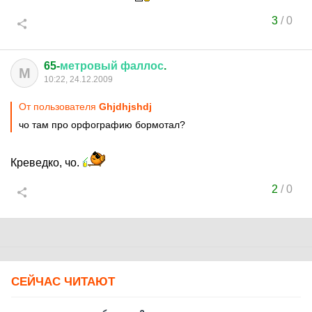
3
/
0
65-
метровый
фаллос
.
М
10:22, 24.12.2009
От пользователя
Ghjdhjshdj
чо там про орфографию бормотал?
Креведко, чо.
2
/
0
СЕЙЧАС ЧИТАЮТ