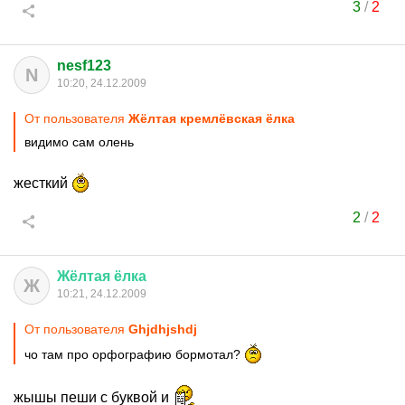
3
/
2
nesf123
N
10:20, 24.12.2009
От пользователя
Жёлтая кремлёвская ёлка
видимо сам олень
жесткий
2
/
2
Жёлтая
ёлка
Ж
10:21, 24.12.2009
От пользователя
Ghjdhjshdj
чо там про орфографию бормотал?
жышы пеши с буквой и