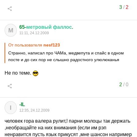
3
/
2
65-
метровый
фаллос
.
М
11:11, 24.12.2009
От пользователя
nesf123
Странно, написал про ЧАМа, медвепута и спайс в одном
посте и до сих пор не слышно радостного улюлюканья
Не по теме.
2
/
0
-IL
I
12:35, 24.12.2009
человек гора валера рулит,! парни молоцы так держать
,необращайте на них внимания (если им рэп
ненравится пусть язык прикусят ,мне шансон например