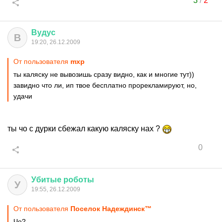
3
/
2
Вудус
В
19:20, 26.12.2009
От пользователя
mxp
ты каляску не вывозишь сразу видно, как и многие тут))
завидно что ли, ип твое бесплатно прорекламируют, но,
удачи
ты чо с дурки сбежал какую каляску нах ?
0
Убитые
роботы
У
19:55, 26.12.2009
От пользователя
Поселок Надеждинск™
Чо?