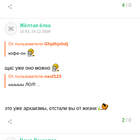
4
/
0
Жёлтая
ёлка
Ж
10:43, 24.12.2009
От пользователя
Ghjdhjshdj
кофе-он
щас уже оно можно
От пользователя
nesf123
ыыыыы ЛОЛ! ...
это уже архаизмы, отстали вы от жизни
2
/
0