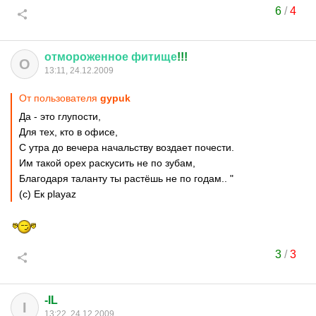
6
/
4
отмороженное
фитище
!!!
О
13:11, 24.12.2009
От пользователя
gypuk
Да - это глупости,
Для тех, кто в офисе,
С утра до вечера начальству воздает почести.
Им такой орех раскусить не по зубам,
Благодаря таланту ты растёшь не по годам.. "
(с) Ек playaz
3
/
3
-IL
I
13:22, 24.12.2009