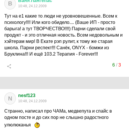
Ваня
Лангепас
В
10:48, 24.12.2009
Тут на е1 какие то люди не уровновешенные. Всем к
психологу!!!! Или кого обидело.... (Ваше ИП - просто
барыга! а тут ТВОРЧЕСТВО!!!!) Парни сделали свой
продукт - и это отличная новость. Всем недовольным и
хэйтерам мир! В Екате рэп рулит, к тому же старая
школа. Парни респект!!! Санёк, ONYX - бомжи из
Бруклина!!! И ещё 103.2 Терапия - Forever!!!
6
/
3
nesf123
N
10:48, 24.12.2009
Странно, написал про ЧАМа, медвепута и спайс в
одном посте и до сих пор не слышно радостного
улюлюканья