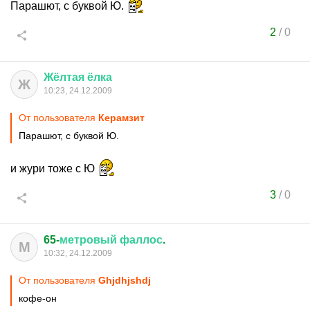
Парашют, с буквой Ю.
2
/
0
Жёлтая
ёлка
Ж
10:23, 24.12.2009
От пользователя
Керамзит
Парашют, с буквой Ю.
и жури тоже с Ю
3
/
0
65-
метровый
фаллос
.
М
10:32, 24.12.2009
От пользователя
Ghjdhjshdj
кофе-он