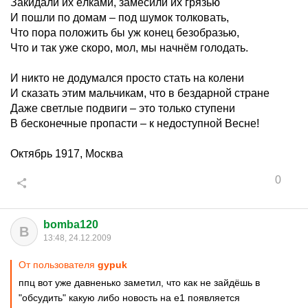
Закидали их ёлками, замесили их грязью
И пошли по домам – под шумок толковать,
Что пора положить бы уж конец безобразью,
Что и так уже скоро, мол, мы начнём голодать.
И никто не додумался просто стать на колени
И сказать этим мальчикам, что в бездарной стране
Даже светлые подвиги – это только ступени
В бесконечные пропасти – к недоступной Весне!
Октябрь 1917, Москва
0
bomba120
B
13:48, 24.12.2009
От пользователя
gypuk
ппц вот уже давненько заметил, что как не зайдёшь в
"обсудить" какую либо новость на е1 появляется