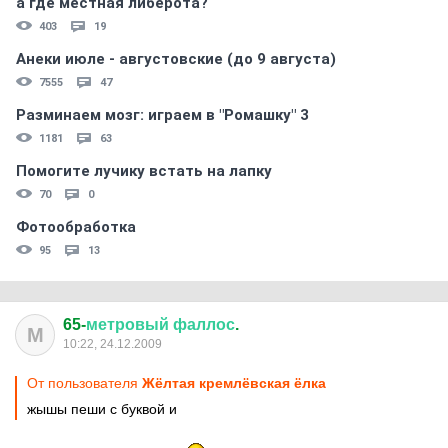
а где местная либерота?
403
19
Анеки июле - августовские (до 9 августа)
7555
47
Разминаем мозг: играем в "Ромашку" 3
1181
63
Помогите лучику встать на лапку
70
0
Фотообработка
95
13
65-
метровый
фаллос
.
М
10:22, 24.12.2009
От пользователя
Жёлтая кремлёвская ёлка
жышы пеши с буквой и