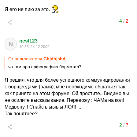
Я его не пию за это.
4
/
2
nesf123
N
10:35, 24.12.2009
От пользователя
Ghjdhjshdj
чо там про орфографию бормотал?
Я решил, что для более успешного коммуницирования
с борщеедами (вами), мне необходимо общаться так,
как принято на этом форуме. Ой,простите.. Видимо вы
не осилите высказывание. Перевожу : ЧАМа на кол!
Медвепут! Спайс ыыыыы ЛОЛ! ...
Так понятнее?
2
/
7