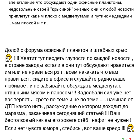
впечатление что обсуждают одни офисные планктоны,
недовольные своей "крысиной" жизнью они к любой новости
приплетут как им плохо с медвепутами и путиномедведами
.. чам плохой и т п.
Долой с форума офисный планктон и штабных крыс
!!!! Хватит тут песдеть глупости по каждой новости ,
в стране заводы встали а они тут обсуждают нравиться
им или не нравиться рэп , всем накакать что вам
нравиться , сидите в офисе и слушайте радио ваше
любимое , и не забывайте обсуждать медвепута с
нтвшныим мясом и паносом !!! Задолбали сил уже нет
вас терпеть , срёте по теме и не по теме ..... начиная от
ДТП какого нить , рассуждение о котором доходит до
маразма , заканчивая сегодняшнй статьей !!! Ваш
бестолковый как вы его зовете стёб , нафиг не нужен !
Если нет чувста юмора , стебись , вот ваше кредо !!!