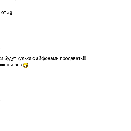
ют 3g...
9
ки будут кульки с айфонами продавать!!!
ожно и без
9