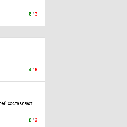
6
/
3
4
/
9
елей составляют
8
/
2