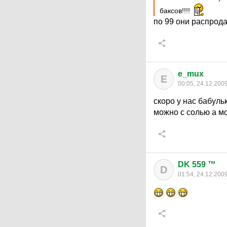
баксов!!!!
по 99 они распрода
e_mux
E
00:05, 24.12.200
скоро у нас бабуль
можно с солью а м
DK 559 ™
D
01:54, 24.12.200