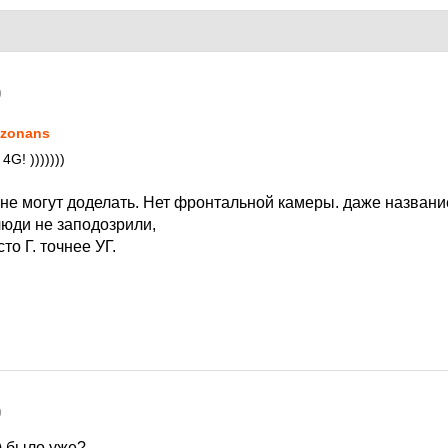
9
zonans
G! )))))))
 не могут доделать. Нет фронтальной камеры. даже названи
люди не заподозрили,
сто Г. точнее УГ.
9
с) было уже?