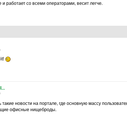
и работает со всеми операторами, весит легче.
9
it!
...
9
 такие новости на портале, где основную массу пользоват
ющие офисные нищеброды.