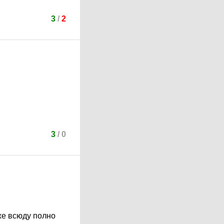
3
/
2
3
/
0
уже всюду полно