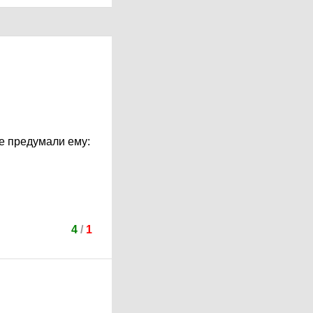
е предумали ему:
4
/
1