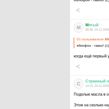
M
ятый
M
09:36, 24.12.200
От пользователя
A
яблофон - гавно! (с
когда ещё первый 
Странный
ч
С
14:15, 24.12.200
Подолью масла в о
Этож на сколько на