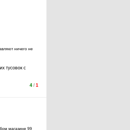
авляют ничего не
их тусовок с
4
/
1
юбом магазине 99