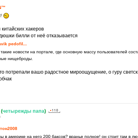
N™
t!
 китайских хакеров
юшки билли от неё отказывается
avik pedofil...
 такие новости на портале, где основную массу пользователей сост
ые нищеброды.
то потрепали вашо радостное мироощущение, о гуру светск
обчак
(
четырежды
папа
)
9
тон2008
ны в америке на него 200 баксов? вранье полное! он стоит там в л