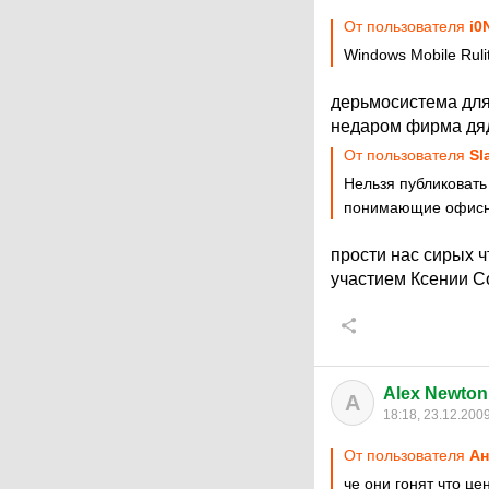
От пользователя
i0
Windows Mobile Ruli
дерьмосистема для
недаром фирма дяд
От пользователя
Sl
Нельзя публиковать
понимающие офисн
прости нас сирых ч
участием Ксении С
Alex Newton 
A
18:18, 23.12.200
От пользователя
Ан
че они гонят что це