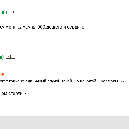
500
9
о,у меня самсунь i900,дешего и сердито.
m)
9
ap
ожет кончено единичный случай такой, но не китай и нормальный
нём стёрли ?