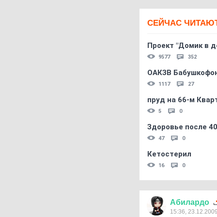
СЕЙЧАС ЧИТАЮ
Проект "Домик в д
9577
352
ОАКЗВ Бабушкофон
1117
27
пруд на 66-м Квар
5
0
Здоровье после 4
47
0
Кетостерил
16
0
Абилардо
15:36, 23.12.200