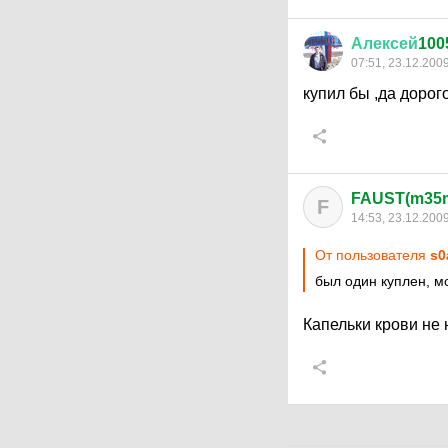
Алексей
100
07:51, 23.12.200
купил бы ,да дорог
FAUST(m35
F
14:53, 23.12.200
От пользователя
s0
был один куплен, м
Капельки крови не 