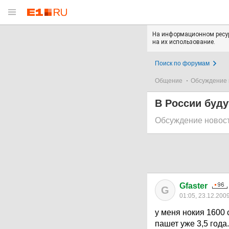
На информационном ресур
на их использование.
Поиск по форумам
Общение
Обсуждение 
В России буду
Обсуждение новос
Gfaster
G
01:05, 23.12.200
у меня нокия 1600 
пашет уже 3,5 года