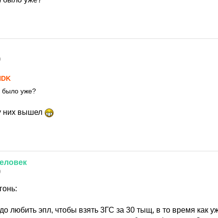
9
NDK
) было уже?
у них вышел
еловек
9
гонь:
до любить эпл, чтобы взять 3ГС за 30 тыщ, в то время как 