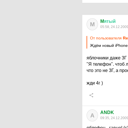
M
ятый
M
05:58, 24.12.200
От пользователя
Re
Ждём новый iPhone 4
яблочники даже 3Г
"Я телефон". чтоб 
что это не 3Г, а про
жди 4г )
ANDK
A
09:35, 24.12.200
яблофон - гавно! (