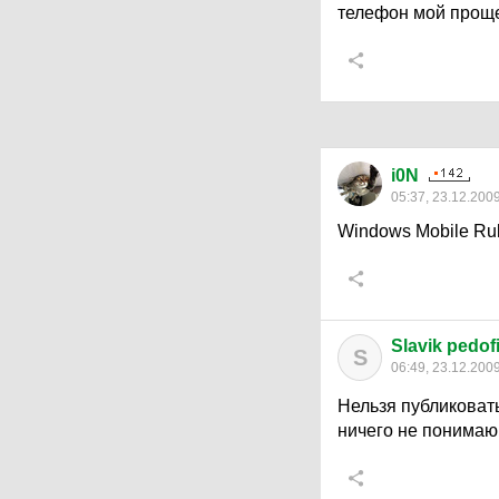
телефон мой проще 
i0N
05:37, 23.12.200
Windows Mobile Rul
Slavik pedofil
S
06:49, 23.12.200
Нельзя публиковать
ничего не понима