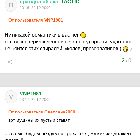
правдолюб
ака
-TACTIC-
П
13:16, 22.12.2009
От пользователя
VNP1981
Ну никакой романтики в вас нет
все вышеперичисленное несет вред организму, кто их
не боится этих спиралей, уколов, презервативов (
)
2
/
0
VNP1981
V
13:17, 22.12.2009
От пользователя
Cвeтлaнa2000
вот мущины их пусть и ставят
ага а мы будем бездумно трахаться, мужик же должен