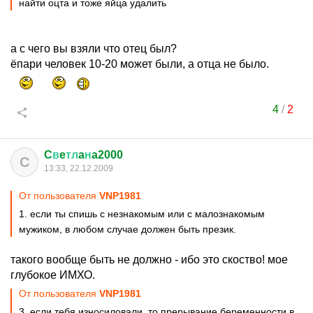
найти оцта и тоже яйца удалить
а с чего вы взяли что отец был?
ёпари человек 10-20 может были, а отца не было.
4
/
2
C
в
e
тл
a
н
a2000
C
13:33, 22.12.2009
От пользователя
VNP1981
1. если ты спишь с незнакомым или с малознакомым
мужиком, в любом случае должен быть презик.
такого вообще быть не должно - ибо это скоство! мое
глубокое ИМХО.
От пользователя
VNP1981
3. если тебя износиловали, то прерывание беременности в