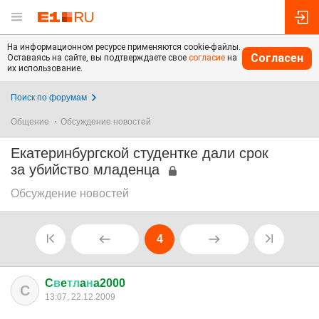
На информационном ресурсе применяются cookie-файлы.
Согласен
Оставаясь на сайте, вы подтверждаете свое
согласие
на
их использование.
Поиск по форумам
Общение
Обсуждение новостей
Екатеринбургской студентке дали срок
за убийство младенца
Обсуждение новостей
4
C
в
e
тл
a
н
a2000
C
13:07, 22.12.2009