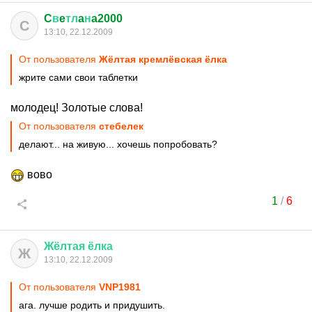
C
в
e
тл
a
н
a2000
C
13:10, 22.12.2009
От пользователя
Жёлтая кремлёвская ёлка
жрите сами свои таблетки
молодец! Золотые слова!
От пользователя
стебелек
делают... на живую... хочешь попробовать?
вово
1
/
6
Жёлтая
ёлка
Ж
13:10, 22.12.2009
От пользователя
VNP1981
ага. лучше родить и придушить.