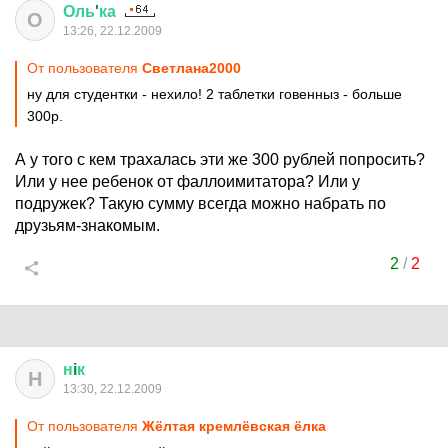
Оль
'
ка
О
13:26, 22.12.2009
От пользователя
Cвeтлaнa2000
ну для студентки - нехило! 2 таблетки говенныз - больше
300р.
А у того с кем трахалась эти же 300 рублей попросить?
Или у нее ребенок от фаллоимитатора? Или у
подружек? Такую сумму всегда можно набрать по
друзьям-знакомым.
2
/
2
н
i
к
Н
13:30, 22.12.2009
От пользователя
Жёлтая кремлёвская ёлка