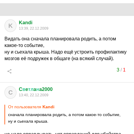
Kandi
K
13:39, 22.12.2009
Видать она сначала планировала родить, а потом
какое-то событие,
ну и сьехала крыша. Надо ещё устроить профилактику
мозгов её подружек в общаге (на всякий случай).
3
/
1
C
в
e
тл
a
н
a2000
C
13:40, 22.12.2009
От пользователя
Kandi
сначала планировала родить, а потом какое-то событие,
ну и сьехала крыша.