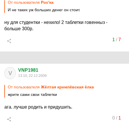
От пользователя
Рос'ка
И не таких уж больших денег он стоит.
ну для студентки - нехило! 2 таблетки говенныз -
больше 300р.
1
/
7
VNP1981
V
13:10, 22.12.2009
От пользователя
Жёлтая кремлёвская ёлка
жрите сами свои таблетки
ага. лучше родить и придушить.
0
/
1