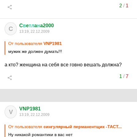
2
/
1
C
в
e
тл
a
н
a2000
C
13:19, 22.12.2009
От пользователя
VNP1981
мужик же должен думать!!!
а кто? женщина на себя все говно вешать должна?
1
/
7
VNP1981
V
13:19, 22.12.2009
От пользователя
сингулярный перманентщик -TACT...
Ну никакой романтики в вас нет