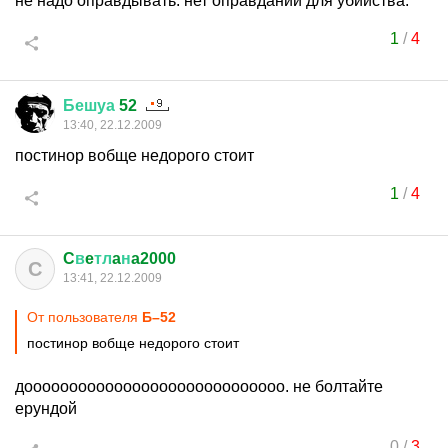
не надо оправдывать. нет оправданий для убийства.
1
/
4
Бешуа
52
13:40, 22.12.2009
постинор вобще недорого стоит
1
/
4
C
в
e
тл
a
н
a2000
C
13:41, 22.12.2009
От пользователя
Б–52
постинор вобще недорого стоит
дооооооооооооооооооооооооооооо. не болтайте
ерундой
0
/
3