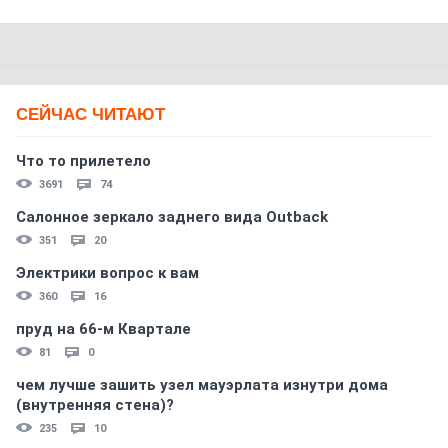
СЕЙЧАС ЧИТАЮТ
Что то прилетело
3691
74
Салонное зеркало заднего вида Outback
351
20
Электрики вопрос к вам
360
16
пруд на 66-м Квартале
81
0
чем лучше зашить узел мауэрлата изнутри дома
(внутренняя стена)?
235
10