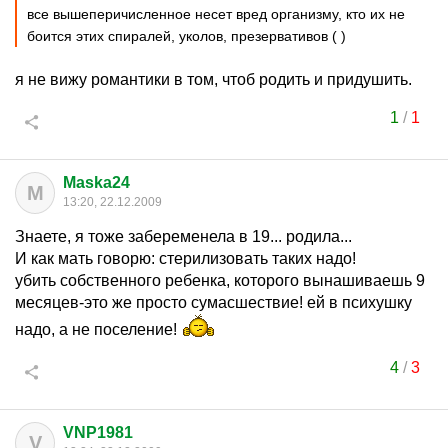
все вышеперичисленное несет вред организму, кто их не
боится этих спиралей, уколов, презервативов ( )
я не вижу романтики в том, чтоб родить и придушить.
1
/
1
Maska24
M
13:20, 22.12.2009
Знаете, я тоже забеременела в 19... родила...
И как мать говорю: стерилизовать таких надо!
убить собственного ребенка, которого вынашиваешь 9
месяцев-это же просто сумасшествие! ей в психушку
надо, а не поселение!
4
/
3
VNP1981
V