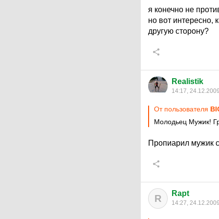
я конечно не проти
но вот интересно, 
другую сторону?
Realistik
14:17, 24.12.200
От пользователя
B
Молодьец Мужик! Гр
Пропиарил мужик с
Rapt
R
14:27, 24.12.200