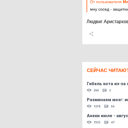
От пользователя
Мя
мну сосед - защитни
Людвиг Аристархо
СЕЙЧАС ЧИТАЮ
Гибель кота из-за
260
2
Разминаем мозг: и
1018
56
Анеки июле - авгус
7333
47