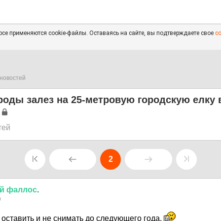
се применяются cookie-файлы. Оставаясь на сайте, вы подтверждаете свое
с
новостей
оды залез на 25-метровую городскую елку 
тей
2
й
фаллос
.
9
 оставить и не снимать до следующего года.