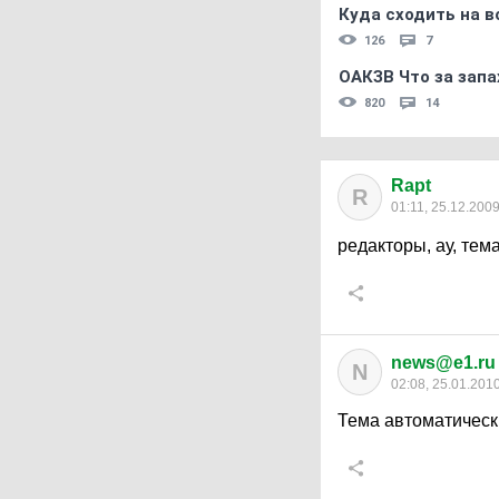
Куда сходить на в
126
7
ОАКЗВ Что за запа
820
14
Rapt
R
01:11, 25.12.200
редакторы, ау, тем
news@e1.ru
N
02:08, 25.01.201
Тема автоматическ