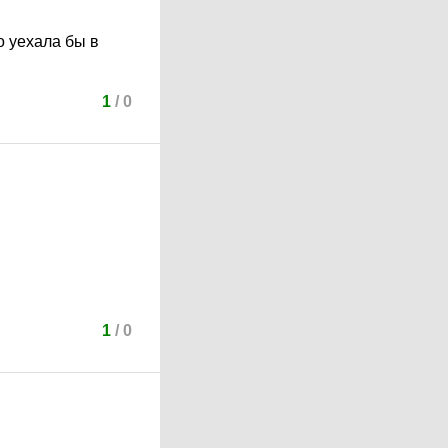
о уехала бы в
1
/
0
1
/
0