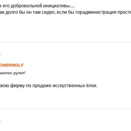
в его добровольной инициативы....
как долго бы он там сидел, если бы горадминистрация прост
9
IOWERWOLF
инпис рулит!
вою фирму по продаже исскуственных ёлок.
9