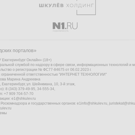
дских порталов»
 Екатеринбург Онлайн» (18+)
ральной службой по надзору в сфере связи, информационных технологий и 
льство о регистрации № ФС77-84675 от 06.02.2023 г.
 с ограниченной ответственностью "ИНТЕРНЕТ ТЕХНОЛОГИИ"
кова Марина Андреевна
 Екатеринбург, ул. Шейнкмана, 10, 3-й этаж,
): 8 (343) 379-49-95, 34-555-34,
am: +7 909 704-57-70
акции:
e1@shkulev.ru
 Роскомнадзора и государственных органов:
e1info@shkulev.ru
,
juristekat@shku
ulev.ru
темы