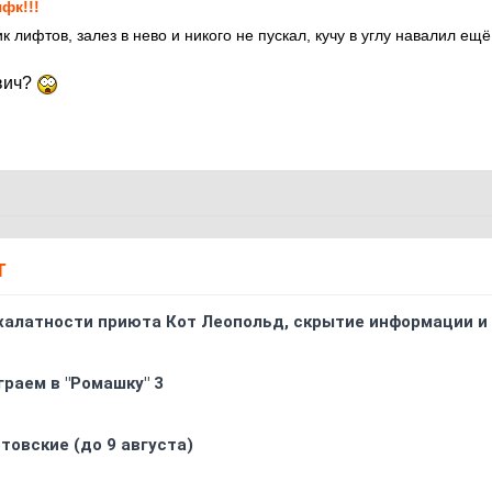
фк!!!
к лифтов, залез в нево и никого не пускал, кучу в углу навалил ещё
вич?
Т
 халатности приюта Кот Леопольд, скрытиe информации и
граем в "Ромашку" 3
товские (до 9 августа)