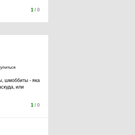
1
/
0
тупиться
ты, шмоббиты - яка
скуда, или
1
/
0