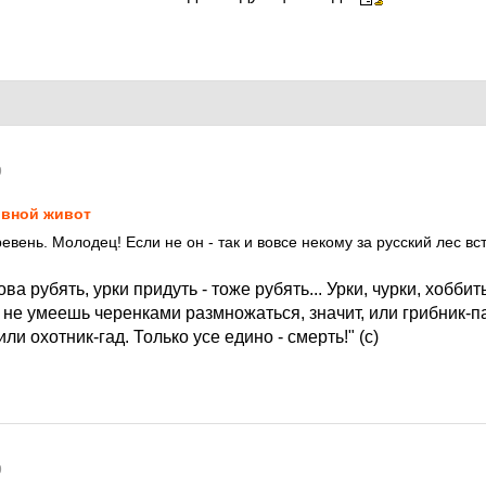
9
вной живот
евень. Молодец! Если не он - так и вовсе некому за русский лес вс
ва рубять, урки придуть - тоже рубять... Урки, чурки, хобби
не умеешь черенками размножаться, значит, или грибник-па
ли охотник-гад. Только усе едино - смерть!" (с)
9