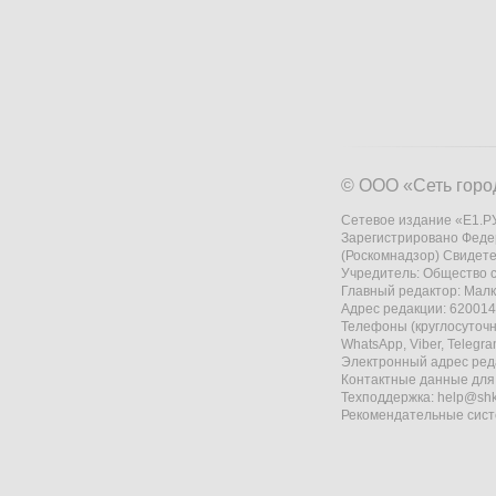
© ООО «Сеть горо
Сетевое издание «Е1.РУ
Зарегистрировано Феде
(Роскомнадзор) Свидете
Учредитель: Общество
Главный редактор: Мал
Адрес редакции: 620014,
Телефоны (круглосуточно
WhatsApp, Viber, Telegr
Электронный адрес ред
Контактные данные для
Техподдержка:
help@shk
Рекомендательные сис