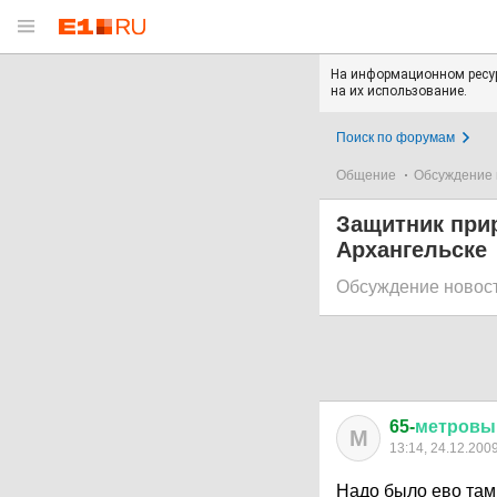
На информационном ресур
на их использование.
Поиск по форумам
Общение
Обсуждение 
Защитник прир
Архангельске
Обсуждение новос
65-
метровы
М
13:14, 24.12.200
Надо было ево там