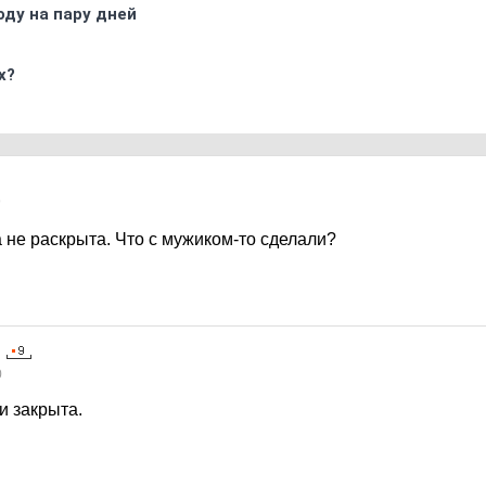
оду на пару дней
х?
9
а не раскрыта. Что с мужиком-то сделали?
0
и закрыта.