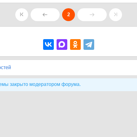
2
остей
емы закрыто модератором форума.