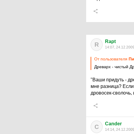
Rapt
R
14:07, 24.12.200
От пользователя
Пи
Древарх - чистый Др
"Ваши придуть - дро
мне разница? Если 
дровосек-сволочь, и
Cander
C
14:14, 24.12.200