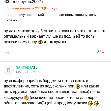
400. косорукая.2002 г
От пользователя
2113 (Lucky)
а я не хочу после чьей-то простите попы машину, хочу
новую
ну дак...я тоже хочу бентли. но пока вот что есть-то есть.
оптимальный вариант. лучше из под чьей то попы
нежели саму попу
я так думаю.
3
/
1
пантера
*13
П
14:23, 21.12.2009
ну дык..феррари/ламборджини готова взять и
десятилетние, хоть из под скольки поп
или какие
нить другие/пордобные спортивные машинки) но не
косорукую
(исключение - скай, и то не для дорог
общего пользования))) )ей я предпочту вазик