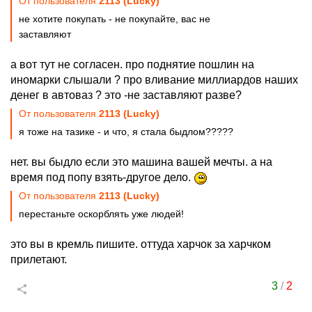
От пользователя
2113 (Lucky)
не хотите покупать - не покупайте, вас не
заставляют
а вот тут не согласен. про поднятие пошлин на
иномарки слышали ? про вливание миллиардов наших
денег в автоваз ? это -не заставляют разве?
От пользователя
2113 (Lucky)
я тоже на тазике - и что, я стала быдлом?????
нет. вы быдло если это машина вашей мечты. а на
время под попу взять-другое дело.
От пользователя
2113 (Lucky)
перестаньте оскорблять уже людей!
это вы в кремль пишите. оттуда харчок за харчком
прилетают.
3
/
2