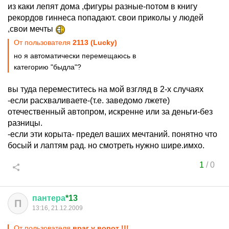
из каки лепят дома ,фигуры разные-потом в книгу
рекордов гиннеса попадают. свои приколы у людей
,свои мечты
От пользователя
2113 (Lucky)
но я автоматически перемещаюсь в
категорию "быдла"?
вы туда переместитесь на мой взгляд в 2-х случаях
-если расхваливаете-(т.е. заведомо лжете)
отечественный автопром, искренне или за деньги-без
разницы.
-если эти корыта- предел ваших мечтаний. понятно что
босый и лаптям рад. но смотреть нужно шире.имхо.
1
/
0
пантера
*13
П
13:16, 21.12.2009
От пользователя
враг у ворот !!!