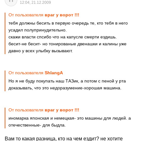
12:04, 21.12.2009
От пользователя
враг у ворот !!!
тебя должны бесить в первую очередь те, кто тебя в него
усадил полупринудительно.
скажи власти спсибо что на капусле смерти ездишь.
бесит-не бесит- но тонированые двенашки и калины уже
давно у всех улыбку вызывают.
От пользователя
ShlangA
Но я не буду покупать наш ТАЗик, а потом с пеной у рта
доказывать, что это недоразумение-хорошая машина.
От пользователя
враг у ворот !!!
иномарка японская и немецкая- это машины для людей. а
отечественные- для быдла.
Вам то какая разница, кто на чем ездит? не хотите