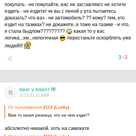
покупать - не покупайте, вас не заставляют, не хотите
ездить - не ездите! че вы с пеной у рта пытаетесь
доказать? что ваз - не автомобиль? ?? кому? тем, кто
ездит на тазиках? не докажете..я тоже на тазике - и что,
я стала быдлом?????????
какая то у вас
логика...хм...нелогичная
перестаньте оскорблять уже
людей!!!
3
/
2
враг
у
ворот
!!!
В
12:23, 21.12.2009
От пользователя
2113 (Lucky)
Вам то какая разница, кто на чем ездит?
абсолютно никакой. хоть на самокате