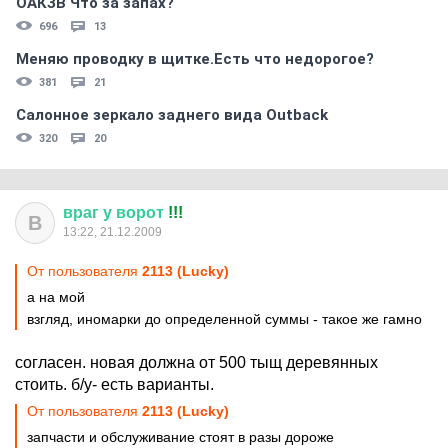
ОАКЗВ Что за запах?
696
13
Меняю проводку в щитке.Есть что недорогое?
381
21
Салонное зеркало заднего вида Outback
320
20
враг
у
ворот
!!!
В
13:22, 21.12.2009
От пользователя
2113 (Lucky)
а на мой
взгляд, иномарки до определенной суммы - такое же гамно
согласен. новая должна от 500 тыщ деревянных
стоить. б/у- есть варианты.
От пользователя
2113 (Lucky)
запчасти и обслуживание стоят в разы дороже