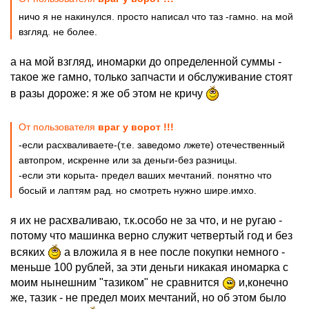
ничо я не накинулся. просто написал что таз -гамно. на мой
взгляд. не более.
а на мой взгляд, иномарки до определенной суммы -
такое же гамно, только запчасти и обслуживание стоят
в разы дороже: я же об этом не кричу
От пользователя
враг у ворот !!!
-если расхваливаете-(т.е. заведомо лжете) отечественный
автопром, искренне или за деньги-без разницы.
-если эти корыта- предел ваших мечтаний. понятно что
босый и лаптям рад. но смотреть нужно шире.имхо.
я их не расхваливаю, т.к.особо не за что, и не ругаю -
потому что машинка верно служит четвертый год и без
всяких
а вложила я в нее после покупки немного -
меньше 100 рублей, за эти деньги никакая иномарка с
моим нынешним "тазиком" не сравнится
и,конечно
же, тазик - не предел моих мечтаний, но об этом было