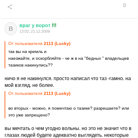
0
враг
у
ворот
!!!
В
13:02, 21.12.2009
От пользователя
2113 (Lucky)
так вы на кремль и
наезжайте, и оскорбляйте - че ж в на "бедных " владельцев
тазиков накинулись??
ничо я не накинулся. просто написал что таз -гамно. на
мой взгляд. не более.
От пользователя
2113 (Lucky)
во вторых - можно, я помечтаю о тазике? разрешаете? или
это уже запрещено?
вы мечтать о чем угодно вольны. но это не значит что в
глазах людей будете адекватно выглядеть. некоторые