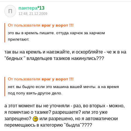
пантера
*13
П
12:48, 21.12.2009
От пользователя
враг у ворот !!!
это вы в кремль пишите. оттуда харчок за харчком
прилетают.
так вы на кремль и наезжайте, и оскорбляйте - че ж в на
"бедных " владельцев тазиков накинулись???
От пользователя
враг у ворот !!!
нет. вы быдло если это машина вашей мечты. а на время
под попу взять-другое дело.
а этот момент вы не уточняли - раз, во вторых - можно,
я помечтаю о тазике? разрешаете? или это уже
запрещено?
или разрешено, но я автоматически
перемещаюсь в категорию "быдла"????