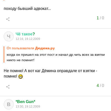
походу бывший адвокат...
1
/
0
Чё
такое
?
Ч
12:16, 19.12.2009
От пользователя
Дюдюка.ру
когда он пришел на этот пост и начал др.чить всех за взятки
никто не помнит!
Не помню! А вот каг Дёмина оправдале от взятки -
помню!
4
/
0
*Ben Gun*
B
13:30, 19.12.2009