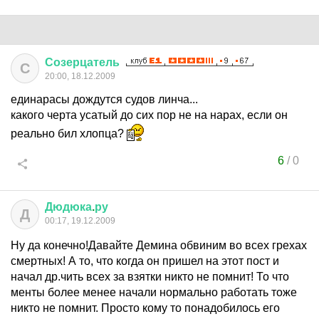
Созерцатель
С
20:00, 18.12.2009
единарасы дождутся судов линча...
какого черта усатый до сих пор не на нарах, если он
реально бил хлопца?
6
/
0
Дюдюка
.
ру
Д
00:17, 19.12.2009
Ну да конечно!Давайте Демина обвиним во всех грехах
смертных! А то, что когда он пришел на этот пост и
начал др.чить всех за взятки никто не помнит! То что
менты более менее начали нормально работать тоже
никто не помнит. Просто кому то понадобилось его