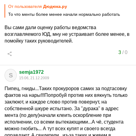
От пользователя
Дюдюка.ру
То что менты более менее начали нормально работать
Вы сами дали оценку работы ведомства
возглавляемого ЮД, мну не устраивает более менее, в
помойку таких руководителей.
3
/
0
semja1972
S
15:06, 21.12.2009
Пипец, гниды...Таких прокуроров самих за подтасовку
фактов на нары!!!Попробуй против них вякнуть только
заклюют, и каждое слово против повернут, на
собственной шкуре испытано. За "дурака" в адрес
мента (по делу)начали клеить оскорбление при
исполнении, со всеми вытекающими...А чё, студента
можно гнобить... А тут всех купят и своего всегда
оправдают. А свидетели...из-за таких и живем в