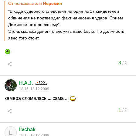
От пользователя
Иеремия
"В ходе судебного следствия ни один из 17 свидетелей
обвинения не подтвердил факт нанесения удара Юрием
Деминым потерпевшему".
Это-ж сколько денег-то вложить надо было. Но должность
явно того стоит.
3
/
0
H.A.J.
18:15, 18.12.2009
камера сломалась ... сама ...
1
/
0
livchak
L
18:18, 18.12.2009