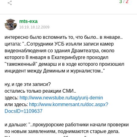
3
/
2
mts-exa
16:19, 18.12.2009
интересно было вспомнить то, что было.. в январе..
цитата: "..Сотрудники УСБ изъяли записи камер
видеонаблюдения со здания Драмтеатра, около
которого 8 января в Екатеринбурге проходил
"таможенный" демарш и в ходе которого произошел
инцидент между Деминым и журналистом.."
ну, и где эти записи?
остались только реакции СМИ..
здесь:
http://www.newstube.ru/tag/yurij-demin
или здесь:
http://www.kommersant.ru/doc.aspx?
DocsID=1109637
и дальше: "..прокурорские работники начали проверки
по новым заявлениям, поднимаются старые дела.