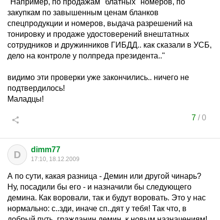
"Например, по продажам "блатных" номеров, по
закупкам по завышенным ценам бланков
спецпродукции и номеров, выдача разрешений на
тонировку и продаже удостоверений внештатных
сотрудников и дружинников ГИБДД.. как сказали в УСБ,
дело на контроле у полпреда президента.."
видимо эти проверки уже закончились.. ничего не
подтвердилось!
Маладцы!
7
/
0
dimm77
D
17:10, 18.12.2009
А по сути, какая разница - Демин или другой чинарь?
Ну, посадили бы его - и назначили бы следующего
демина. Как воровали, так и будут воровать. Это у нас
нормально: с..зди, иначе сп..дят у тебя! Так что, в
добрый путь, гражданин демин, к новым назначениям!