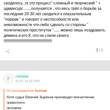
сводилось ,тк это процесс" сложный и творческий " +
адмресурс .......получается , что весь трёп о борьбе за
последние 20-30 лет сводился к показательным
"поркам " и говорит о неспособности или
невозможности что-либо сделать со стороны "
политических проституток "...... можно лишь поздравить
дёмина и его К ,что не слили своего
!!!!!!!!!!!!!!!!!!!!!!!!!!!!!!!!!!!!!!!!!!!!!!!!!
3
/
0
гюнеш
Г
01:05, 19.12.2009
От пользователя
livchak
Хотя судья Евгений Зырянов производит впечатление
грамотного
человека.