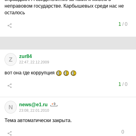
неправовом государстве. Карбышевых среди нас не
осталось
1
/
0
zur84
Z
22:47, 22.12.2009
вот она где коррупция
1
/
0
news@e1.ru
N
23:08, 22.01.2010
Тема автоматически закрыта.
0