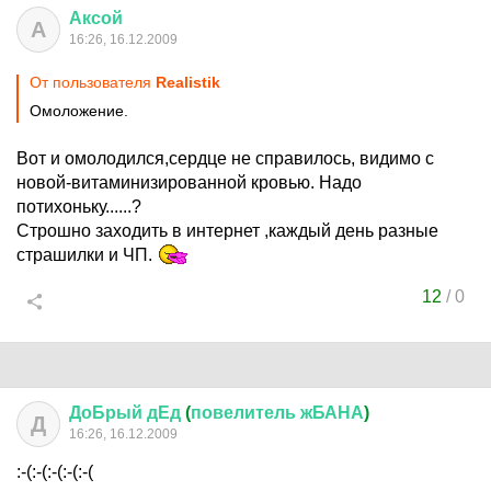
Аксой
А
16:26, 16.12.2009
От пользователя
Realistik
Омоложение.
Вот и омолодился,сердце не справилось, видимо с
новой-витаминизированной кровью. Надо
потихоньку......?
Строшно заходить в интернет ,каждый день разные
страшилки и ЧП.
12
/
0
ДоБрый
дЕд
(
повелитель
жБАНА
)
Д
16:26, 16.12.2009
:-(:-(:-(:-(:-(