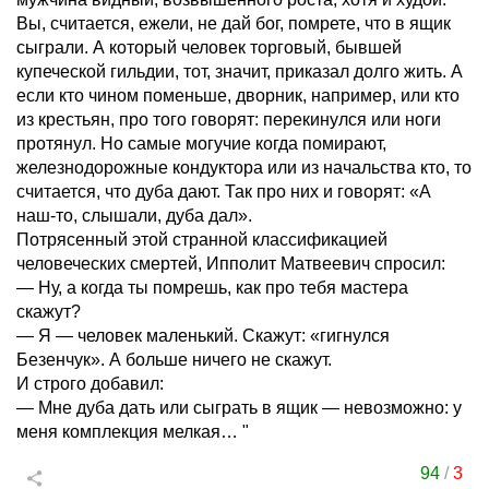
Вы, считается, ежели, не дай бог, помрете, что в ящик
сыграли. А который человек торговый, бывшей
купеческой гильдии, тот, значит, приказал долго жить. А
если кто чином поменьше, дворник, например, или кто
из крестьян, про того говорят: перекинулся или ноги
протянул. Но самые могучие когда помирают,
железнодорожные кондуктора или из начальства кто, то
считается, что дуба дают. Так про них и говорят: «А
наш-то, слышали, дуба дал».
Потрясенный этой странной классификацией
человеческих смертей, Ипполит Матвеевич спросил:
— Ну, а когда ты помрешь, как про тебя мастера
скажут?
— Я — человек маленький. Скажут: «гигнулся
Безенчук». А больше ничего не скажут.
И строго добавил:
— Мне дуба дать или сыграть в ящик — невозможно: у
меня комплекция мелкая… "
94
/
3