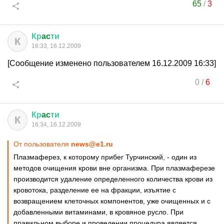
65
/
3
Кр
ac
ти
К
16:33, 16.12.2009
[Сообщение изменено пользователем 16.12.2009 16:33]
0
/
6
Кр
ac
ти
К
16:34, 16.12.2009
От пользователя
news@e1.ru
Плазмаферез, к которому прибег Турчинский, - один из
методов очищения крови вне организма. При плазмаферезе
производится удаление определенного количества крови из
кровотока, разделение ее на фракции, изъятие с
возвращением клеточных компонентов, уже очищенных и с
добавленными витаминами, в кровяное русло. При
правильном выборе и проведении процедура является