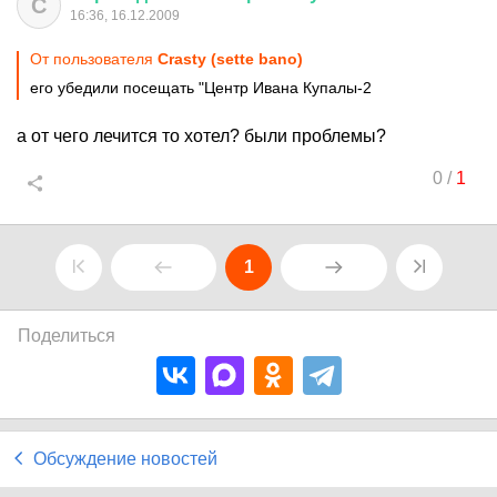
С
16:36, 16.12.2009
От пользователя
Crаstу (sette bano)
его убедили посещать "Центр Ивана Купалы-2
а от чего лечится то хотел? были проблемы?
0
/
1
1
Поделиться
Обсуждение новостей