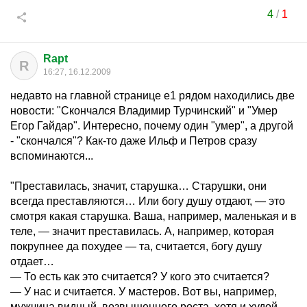
4
/
1
Rapt
R
16:27, 16.12.2009
недавто на главной странице е1 рядом находились две
новости: "Скончался Владимир Турчинский" и "Умер
Егор Гайдар". Интересно, почему один "умер", а другой
- "скончался"? Как-то даже Ильф и Петров сразу
вспоминаются...
"Преставилась, значит, старушка… Старушки, они
всегда преставляются… Или богу душу отдают, — это
смотря какая старушка. Ваша, например, маленькая и в
теле, — значит преставилась. А, например, которая
покрупнее да похудее — та, считается, богу душу
отдает…
— То есть как это считается? У кого это считается?
— У нас и считается. У мастеров. Вот вы, например,
мужчина видный, возвышенного роста, хотя и худой.