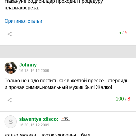
Накануне бодибилдер проходил процедуру
плазмафереза.
Оригинал статьи
5
/
5
Johnny__
16:18, 16.12.2009
Только не надо постить как в желтой прессе - стероиды
и прочая химия..номальный мужик был! Жалко!
100
/
8
slaventys :disco:
S
16:20, 16.12.2009
жалко мужика.... кусок здоровья... был...