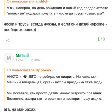
От пользователя
anddch
А вы, наверно, на день рождения и новый год предпочитаете
"полезные" подарки получать - носки да трусы новые, ага?
носки и трусы всегда нужны, а если они дизайнерские -
вообще хорошо))
1
/
0
M
ятый
M
19:59, 15.12.2009
От пользователя
Oppocov
НИКТО и НИЧЕГО не собирался пиарить. Ни капельки.
Машины владельцев, организаторы праздника теже люди.
Мы показали, как просто детям можно устроить праздник.
Возможно, завтра кто-то решится и повторит нашу акцию.
ага. на майбахах.