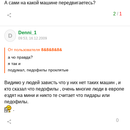
А сами на какой машине передвигаетесь?
2
/
1
Denni_1
D
09:53, 16.12.2009
От пользователя
8&8&8&8&
а чо правда?
я так и
подумал, педофилы проклятые
Видимо у людей зависть что у них нет таких машин , и
кто сказал что педофилы , очень многие люди в европе
ездят на мини и никто те считает что пидары или
педофилы.
.
0