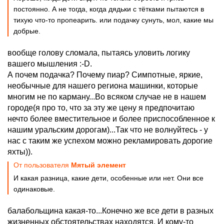
постоянно. А не тогда, когда дядьки с тётками пытаются в
тихую что-то пропеарить. или подачку сунуть, мол, какие мы
добрые.
вообще голову сломала, пытаясь уловить логику
вашего мышления :-D.
А почем подачка? Почему пиар? Симпотные, яркие,
необычные для нашего региона машинки, которые
многим не по карману...Во всяком случае не в нашем
городе(я про то, что за эту же цену я предпочитаю
нечто более вместительное и более приспособленное к
нашим уральским дорогам)...Так что не волнуйтесь - у
нас с таким же успехом можно рекламировать дорогие
яхты)).
От пользователя
Mятый элемент
И какая разница, какие дети, особенные или нет. Они все
одинаковые.
балабольщина какая-то...Конечно же все дети в разных
жизненных обстоятельствах находятся. И кому-то