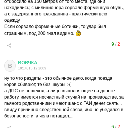
отбросило на 150 метров от того места, где они
находились; с милиционера сорвало форменную обувь,
а с задержанного гражданина - практически всю
одежду.
Если сорвало форменные ботинки, то удар был
страшным, под 200 гнал видимо.
9
/
2
ВОВЧКА
В
10:14, 15.12.2009
ну то что раздеты - это обычное дело, когда поезда
коров сбивают, те без шкуры :-(
а ДПС не пешеход, а лицо выполняющее на дороге
работу, имеется несчастный случай на производстве, за
пьяного родственники имеют шанс с ГАИ денег снять...
ввиду причинно следственной связи, ибо не убедился в
безопасности, а чела потащил....
6
/
2