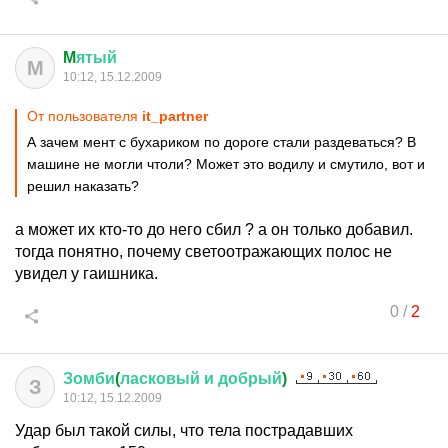
M
ятый
M
10:12, 15.12.2009
От пользователя
it_partner
А зачем мент с бухариком по дороге стали раздеваться? В
машине не могли чтоли? Может это водилу и смутило, вот и
решил наказать?
а может их кто-то до него сбил ? а он только добавил.
тогда понятно, почему светоотражающих полос не
увидел у гаишника.
0
/
2
Зомби
(
ласковый
и
добрый
)
З
10:12, 15.12.2009
Удар был такой силы, что тела пострадавших