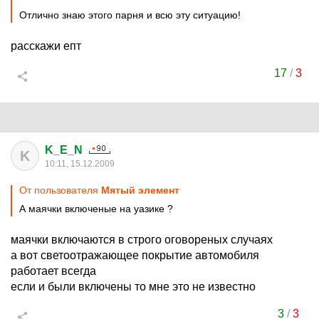
Отлично знаю этого парня и всю эту ситуацию!
расскажи епт
17
/
3
K_E_N
K
10:11, 15.12.2009
От пользователя
Mятый элемент
А маячки включеные на уазике ?
маячки включаются в строго оговореных случаях
а вот светоотражающее покрытие автомобиля
работает всегда
если и были включены то мне это не известно
3
/
3