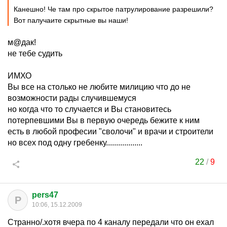
Канешно! Че там про скрытое патрулирование разрешили?
Вот палучаите скрытные вы наши!
м@дак!
не тебе судить
ИМХО
Вы все на столько не любите милицию что до не
возможности рады случившемуся
но когда что то случается и Вы становитесь
потерпевшими Вы в первую очередь бежите к ним
есть в любой професии "сволочи" и врачи и строители
но всех под одну гребенку..................
22
/
9
pers47
P
10:06, 15.12.2009
Странно/.хотя вчера по 4 каналу передали что он ехал