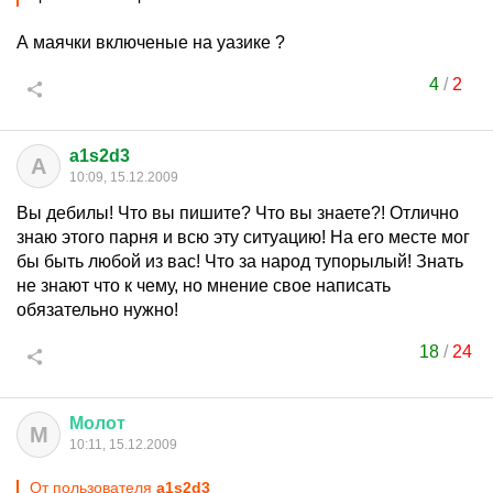
А маячки включеные на уазике ?
4
/
2
a1s2d3
A
10:09, 15.12.2009
Вы дебилы! Что вы пишите? Что вы знаете?! Отлично
знаю этого парня и всю эту ситуацию! На его месте мог
бы быть любой из вас! Что за народ тупорылый! Знать
не знают что к чему, но мнение свое написать
обязательно нужно!
18
/
24
Молот
М
10:11, 15.12.2009
От пользователя
a1s2d3