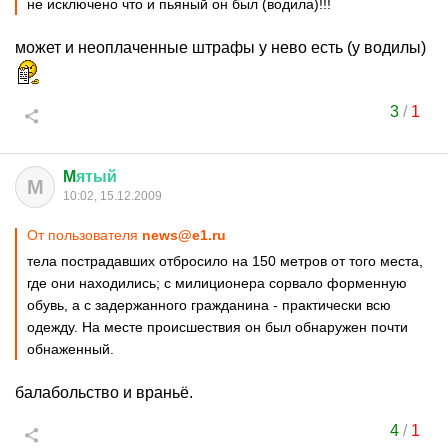
не исключено что и пьяный он был (водила)!!!
может и неоплаченные штрафы у нево есть (у водилы)
3
/
1
M
ятый
M
10:02, 15.12.2009
От пользователя
news@e1.ru
тела пострадавших отбросило на 150 метров от того места,
где они находились; с милиционера сорвало форменную
обувь, а с задержанного гражданина - практически всю
одежду. На месте происшествия он был обнаружен почти
обнаженный.
балабольство и враньё.
4
/
1