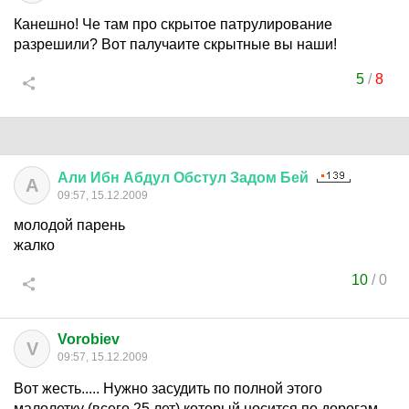
Канешно! Че там про скрытое патрулирование
разрешили? Вот палучаите скрытные вы наши!
5
/
8
Али
Ибн
Абдул
Обстул
Задом
Бей
А
09:57, 15.12.2009
молодой парень
жалко
10
/
0
Vorobiev
V
09:57, 15.12.2009
Вот жесть..... Нужно засудить по полной этого
малолетку (всего 25 лет) который носится по дорогам,