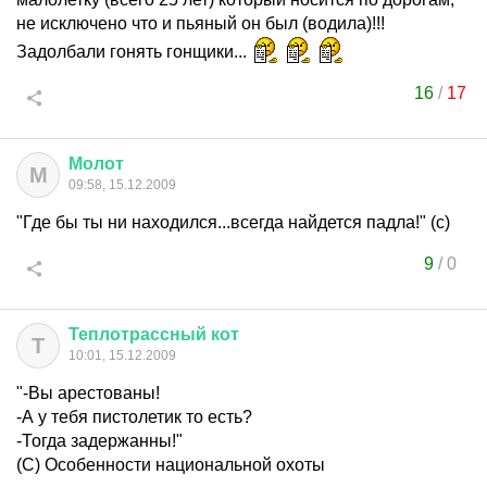
не исключено что и пьяный он был (водила)!!!
Задолбали гонять гонщики...
16
/
17
Молот
М
09:58, 15.12.2009
"Где бы ты ни находился...всегда найдется падла!" (c)
9
/
0
Теплотрассный
кот
Т
10:01, 15.12.2009
"-Вы арестованы!
-А у тебя пистолетик то есть?
-Тогда задержанны!"
(С) Особенности национальной охоты