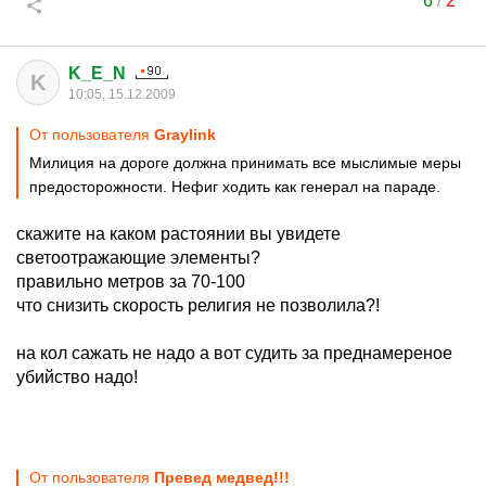
6
/
2
K_E_N
K
10:05, 15.12.2009
От пользователя
Graylink
Милиция на дороге должна принимать все мыслимые меры
предосторожности. Нефиг ходить как генерал на параде.
скажите на каком растоянии вы увидете
светоотражающие элементы?
правильно метров за 70-100
что снизить скорость религия не позволила?!
на кол сажать не надо а вот судить за преднамереное
убийство надо!
От пользователя
Превед медвед!!!