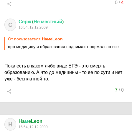
0
/
4
Серж
(
Не
местный
)
С
16:54, 12.12.2009
От пользователя
HaмeLeon
про медицину и образования поднимают нормально все
Пока есть в каком либо виде ЕГЭ - это смерть
образованию. А что до медицины - то ее по сути и нет
уже - бесплатной то.
7
/
0
Ha
м
eLeon
H
16:54, 12.12.2009