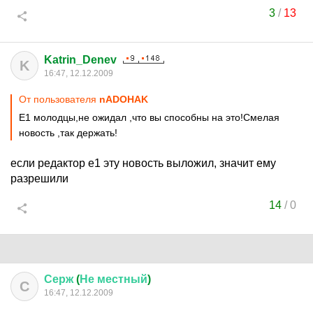
3
/
13
Katrin_Denev
K
16:47, 12.12.2009
От пользователя
nADOHAK
Е1 молодцы,не ожидал ,что вы способны на это!Смелая
новость ,так держать!
если редактор е1 эту новость выложил, значит ему
разрешили
14
/
0
Серж
(
Не
местный
)
С
16:47, 12.12.2009