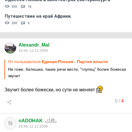
330
16
Путешествие на край Африки.
230
5
Alexandr_Mal
16:46, 12.12.2009
От пользователя
Единая Россия - Партия власти
Не гоже, батюшка, такие речи вести, "глупец" более божески
звучит
Звучит более божески, но сути не меняет
0
/
4
nADOHAK
N
16:46, 12.12.2009