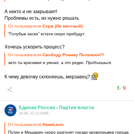
А никто и не закрывает!
Проблемы есть, их нужно решать
От пользователя
Серж (Не местный)
"Голубые каски" кстати скоро прибудут.
Хочешь ускорить процесс?
От пользователя
Свободу Роману Полански!!!
зато ты красивая и умная, а это редко. Пробъешься.
К чему девочку склоняешь, мерзавец?
3
/
9
Единая
Россия
-
Партия
власти
16:46, 12.12.2009
От пользователя
HaмeLeon
Путин и Мишарин скоро разгонят гнездо кровопицвев города