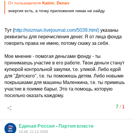
От пользователя
Katrin_Denev
энергия есть, а точку приложения никак не найду
Тут (
http://roizman.livejournal.com/5039.html)
указаны
реквизиты для перечисления денег. Я от лица фонда
говорить права не имею, потому скажу за себя.
Мое мнение - помогая деньгами фонду - ты
принимаешь участие в его работе. Твои деньги станут
купюрой контрольной закупки, т.е. уликой. Либо едой
для "Детского", т.е. ты поможешь детям. Либо новыми
покрышками для машины Маленкина, т.е. ты примешь
участие в поимке барыг. Это та помощь, которую
посильно оказать каждому.
7
/
1
Единая
Россия
-
Партия
власти
16:48, 12.12.2009