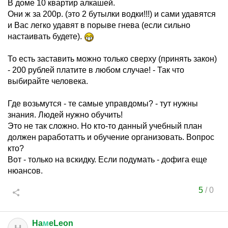
В доме 10 квартир алкашей.
Они ж за 200р. (это 2 бутылки водки!!!) и сами удавятся
и Вас легко удавят в порыве гнева (если сильно
настаивать будете).
То есть заставить можно только сверху (принять закон)
- 200 рублей платите в любом случае! - Так что
выбирайте человека.
Где возьмутся - те самые управдомы? - тут нужны
знания. Людей нужно обучить!
Это не так сложно. Но кто-то данный учебный план
должен раработатть и обучение организовать. Вопрос
кто?
Вот - только на вскидку. Если подумать - дофига еще
нюансов.
5
/
0
Ha
м
eLeon