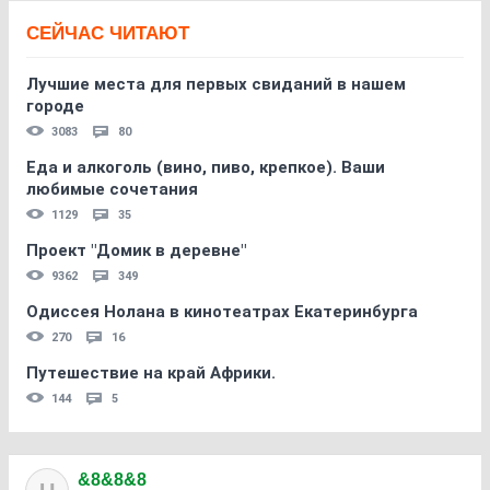
СЕЙЧАС ЧИТАЮТ
Лучшие места для первых свиданий в нашем
городе
3083
80
Еда и алкоголь (вино, пиво, крепкое). Ваши
любимые сочетания
1129
35
Проект "Домик в деревне"
9362
349
Одиссея Нолана в кинотеатрах Екатеринбурга
270
16
Путешествие на край Африки.
144
5
&8&8&8