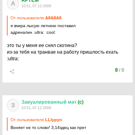
APTEM
A
10:51, 07.12.2009
От пользователя
&8&8&8
я вчира лысую летнюю поставил
адреналин
:ultra:
:cool:
это ты у меня ее снял скотина?
из-за тебя на транвае на работу пришлость ехать
:ultra:
8
/
0
Завуалированный
мат
(c)
З
10:51, 07.12.2009
От пользователя
LLlypyn
Воняет не то слово! 3,14здец как прет