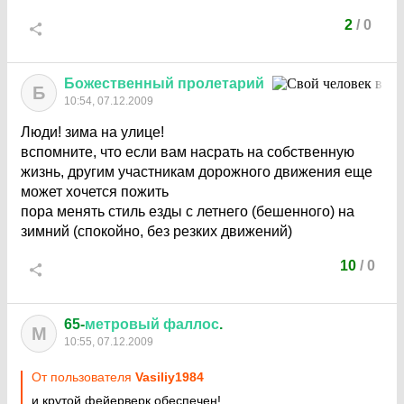
2
/
0
Божественный
пролетарий
Б
10:54, 07.12.2009
Люди! зима на улице!
вспомните, что если вам насрать на собственную
жизнь, другим участникам дорожного движения еще
может хочется пожить
пора менять стиль езды с летнего (бешенного) на
зимний (спокойно, без резких движений)
10
/
0
65-
метровый
фаллос
.
М
10:55, 07.12.2009
От пользователя
Vasiliy1984
и крутой фейерверк обеспечен!