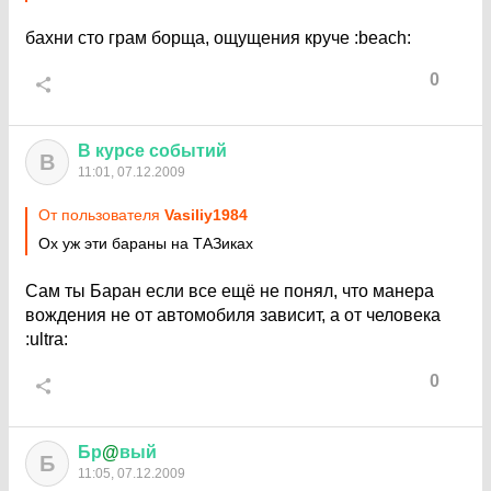
бахни сто грам борща, ощущения круче
:beach:
0
В
курсе
событий
В
11:01, 07.12.2009
От пользователя
Vasiliy1984
Ох уж эти бараны на ТАЗиках
Сам ты Баран если все ещё не понял, что манера
вождения не от автомобиля зависит, а от человека
:ultra:
0
Бр
@
вый
Б
11:05, 07.12.2009