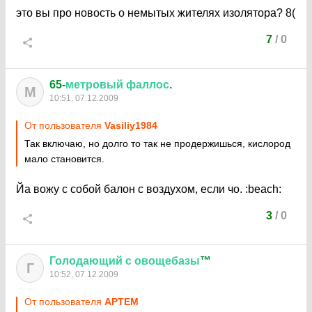
это вы про новость о немытых жителях изолятора?
8(
7
/
0
65-
метровый
фаллос
.
М
10:51, 07.12.2009
От пользователя
Vasiliy1984
Так включаю, но долго то так не продержишься, кислород
мало становится.
Йа вожу с собой балон с воздухом, если чо.
:beach:
3
/
0
Голодающий
с
овощебазы
™
Г
10:52, 07.12.2009
От пользователя
APTEM