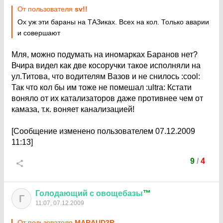
От пользователя
sv!!
Ох уж эти бараны на ТАЗиках. Всех на кол. Только аварии
и совершают
Мля, можно подумать на иномарках Баранов нет?
Вчира видел как две косоручки такое исполняли на
ул.Титова, что водителям Вазов и не снилось
:cool:
Так что кол бы им тоже не помешал
:ultra:
Кстати
воняло от их катализаторов даже противнее чем от
камаза, т.к. воняет канализацией!
[Сообщение изменено пользователем 07.12.2009
11:13]
9
/
4
Голодающий
с
овощебазы
™
Г
11:07, 07.12.2009
От пользователя
MARAUD3R