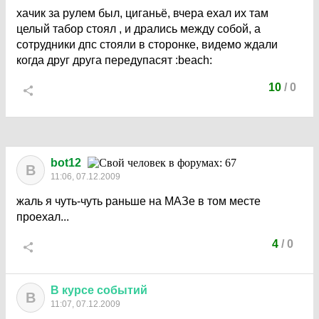
хачик за рулем был, циганьё, вчера ехал их там
целый табор стоял , и дрались между собой, а
сотрудники дпс стояли в сторонке, видемо ждали
когда друг друга передупасят
:beach:
10
/
0
bot12
B
11:06, 07.12.2009
жаль я чуть-чуть раньше на МАЗе в том месте
проехал...
4
/
0
В
курсе
событий
В
11:07, 07.12.2009