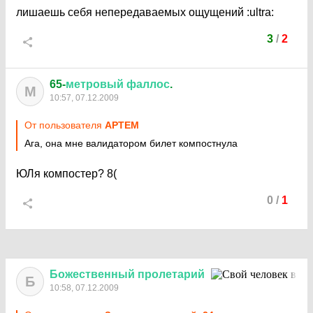
лишаешь себя непередаваемых ощущений
:ultra:
3
/
2
65-
метровый
фаллос
.
М
10:57, 07.12.2009
От пользователя
APTEM
Ага, она мне валидатором билет компостнула
ЮЛя компостер?
8(
0
/
1
Божественный
пролетарий
Б
10:58, 07.12.2009