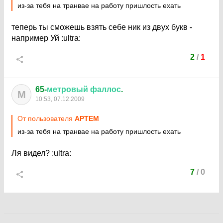
из-за тебя на транвае на работу пришлость ехать
теперь ты сможешь взять себе ник из двух букв -
например Уй
:ultra:
2
/
1
65-
метровый
фаллос
.
М
10:53, 07.12.2009
От пользователя
APTEM
из-за тебя на транвае на работу пришлость ехать
Ля видел?
:ultra:
7
/
0