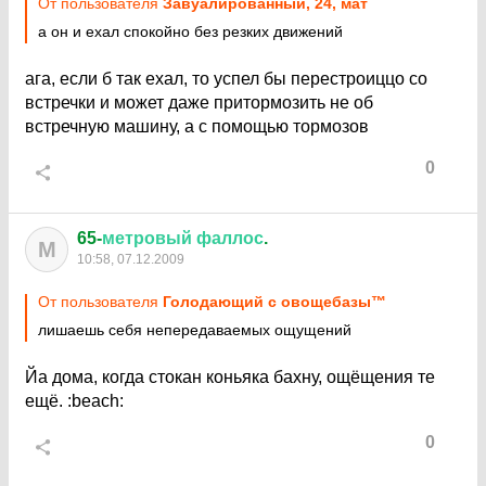
От пользователя
Завуалированный, 24, мат
а он и ехал спокойно без резких движений
ага, если б так ехал, то успел бы перестроиццо со
встречки и может даже притормозить не об
встречную машину, а с помощью тормозов
0
65-
метровый
фаллос
.
М
10:58, 07.12.2009
От пользователя
Голодающий с овощебазы™
лишаешь себя непередаваемых ощущений
Йа дома, когда стокан коньяка бахну, ощёщения те
ещё.
:beach:
0