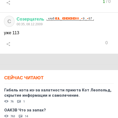
1
/
0
Созерцатель
С
00:35, 08.12.2009
уже 113
0
СЕЙЧАС ЧИТАЮТ
Гибель кота из-за халатности приюта Кот Леопольд,
скрытиe информации и самолечение.
76
1
ОАКЗВ Что за запах?
763
14