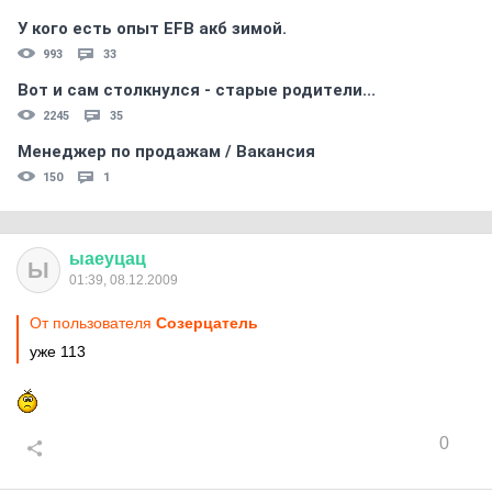
У кого есть опыт EFB акб зимой.
993
33
Вот и сам столкнулся - старые родители...
2245
35
Менеджер по продажам / Вакансия
150
1
ыаеуцац
Ы
01:39, 08.12.2009
От пользователя
Созерцатель
уже 113
0