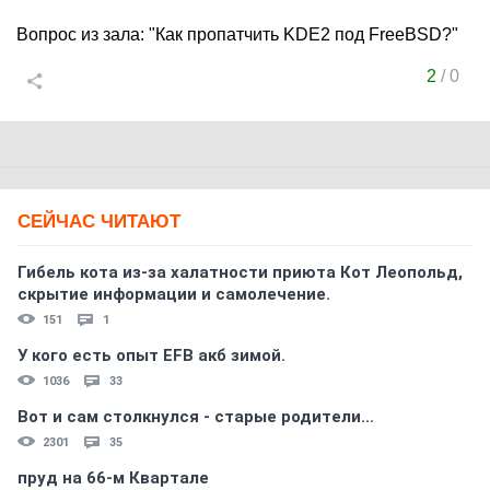
Вопрос из зала: "Как пропатчить KDE2 под FreeBSD?"
2
/
0
СЕЙЧАС ЧИТАЮТ
Гибель кота из-за халатности приюта Кот Леопольд,
скрытиe информации и самолечение.
151
1
У кого есть опыт EFB акб зимой.
1036
33
Вот и сам столкнулся - старые родители...
2301
35
пруд на 66-м Квартале