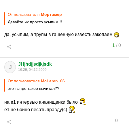
От пользователя
Мортимер
Давайте их просто усыпим!!!
да, усыпим, а трупы в гашенную известь закопаем
1
/
0
JHjhdjjsdjkjsdk
J
16:29, 04.12.2009
От пользователя
McLaren_66
это ты где такое вычитал??
на е1 интервью ананищенки было
е1 не боицо песать правду(с)
0