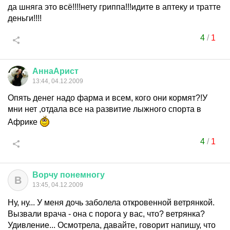
да шняга это всё!!!!нету гриппа!!!идите в аптеку и тратте
деньги!!!!
4
/
1
АннаАрист
13:44, 04.12.2009
Опять денег надо фарма и всем, кого они кормят?!У
мни нет ,отдала все на развитие лыжного спорта в
Африке
4
/
1
Ворчу
понемногу
В
13:45, 04.12.2009
Ну, ну... У меня дочь заболела откровенной ветрянкой.
Вызвали врача - она с порога у вас, что? ветрянка?
Удивление... Осмотрела, давайте, говорит напишу, что