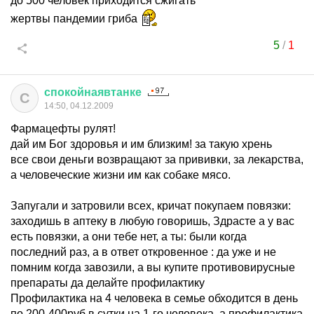
до 500 человек приходится сжигать
жертвы пандемии гриба
5
/
1
спокойнаявтанке
С
14:50, 04.12.2009
Фармацефты рулят!
дай им Бог здоровья и им близким! за такую хрень
все свои деньги возвращают за прививки, за лекарства,
а человеческие жизни им как собаке мясо.
Запугали и затровили всех, кричат покупаем повязки:
заходишь в аптеку в любую говоришь, Здрасте а у вас
есть повязки, а они тебе нет, а ты: были когда
последний раз, а в ответ откровенное : да уже и не
помним когда завозили, а вы купите противовирусные
препараты да делайте профилактику
Профилактика на 4 человека в семье обходится в день
по 200-400руб в сутки на 1-го человека, а профилактика