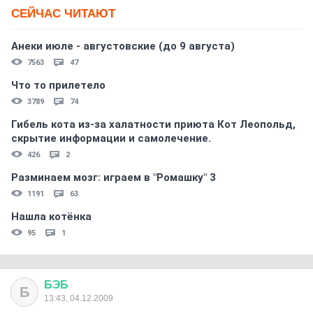
СЕЙЧАС ЧИТАЮТ
Анеки июле - августовские (до 9 августа)
7563
47
Что то прилетело
3789
74
Гибель кота из-за халатности приюта Кот Леопольд,
скрытиe информации и самолечение.
426
2
Разминаем мозг: играем в "Ромашку" 3
1191
63
Нашла котёнка
95
1
БЭБ
Б
13:43, 04.12.2009