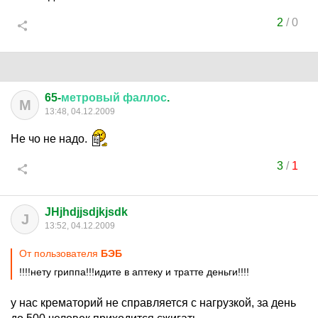
2
/
0
65-
метровый
фаллос
.
М
13:48, 04.12.2009
Не чо не надо.
3
/
1
JHjhdjjsdjkjsdk
J
13:52, 04.12.2009
От пользователя
БЭБ
!!!!нету гриппа!!!идите в аптеку и тратте деньги!!!!
у нас крематорий не справляется с нагрузкой, за день