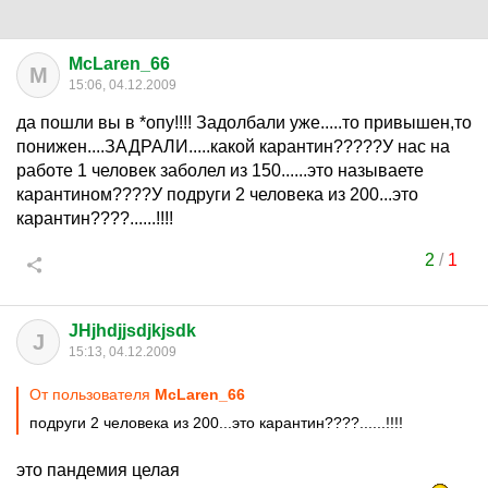
McLaren_66
M
15:06, 04.12.2009
да пошли вы в *опу!!!! Задолбали уже.....то привышен,то
понижен....ЗАДРАЛИ.....какой карантин?????У нас на
работе 1 человек заболел из 150......это называете
карантином????У подруги 2 человека из 200...это
карантин????......!!!!
2
/
1
JHjhdjjsdjkjsdk
J
15:13, 04.12.2009
От пользователя
McLaren_66
подруги 2 человека из 200...это карантин????......!!!!
это пандемия целая