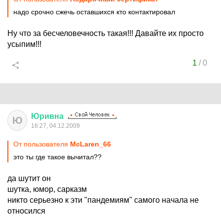
надо срочно сжечь оставшихся кто контактировал
Ну что за бесчеловечность такая!!! Давайте их просто
усыпим!!!
1
/
0
Юривна
Ю
16:27, 04.12.2009
От пользователя
McLaren_66
это ты где такое вычитал??
да шутит он
шутка, юмор, сарказм
никто серьезно к эти "пандемиям" самого начала не
относился