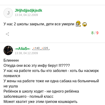
JHjhdjjsdjkjsdk
J
13:34, 04.12.2009
У нас 2 школы закрыли, дети все умерли
8
/
9
-=Alia$=-
13:38, 04.12.2009
Блинннн
Откуда они всю эту инфу берут !!!????
У нас на работе хоть бы кто заболел - хоть бы насморк
появился
У жены на работе тоже ни одна сабака на больничный
не ушла
Ребёнок в школу ходит - ни одного ребёнка
заболевшего - полный класс
Может хватит уже этим грипом кошмарить