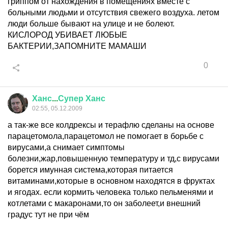
гриппом от нахождения в помещениях вместе с
больными людьми и отсутствия свежего воздуха. летом
люди больше бывают на улице и не болеют.
КИСЛОРОД УБИВАЕТ ЛЮБЫЕ
БАКТЕРИИ,ЗАПОМНИТЕ МАМАШИ
0
Ханс
...
Супер
Ханс
02:55, 05.12.2009
а так-же все колдрексы и терафлю сделаны на основе
парацетомола,парацетомол не помогает в борьбе с
вирусами,а снимает симптомы
болезни,жар,повышенную температуру и тд,с вирусами
борется имунная система,которая питается
витаминами,которые в основном находятся в фруктах
и ягодах. если кормить человека только пельменями и
котлетами с макаронами,то он заболеет,и внешний
градус тут не при чём