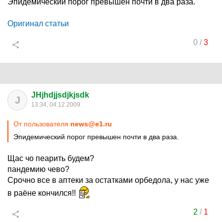
Эпидемический порог превышен почти в два раза.
Оригинал статьи
0
/
3
JHjhdjjsdjkjsdk
J
13:34, 04.12.2009
От пользователя
news@e1.ru
Эпидемический порог превышен почти в два раза.
Щас чо пеарить будем?
пандемию чево?
Срочно все в аптеки за остатками орбедола, у нас уже
в раёне кончился!!
2
/
1