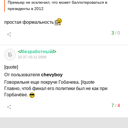
Премьер не исключил, что может баллотироваться в
президенты в 2012.
простая формальность
3
/
0
</
безработный
/>
Б
22:37, 03.12.2009
[quote]
От пользователя
chevyboy
Говорильня еще покруче Гобачева. [/quote
Главно, чтоб финал его политики был не как при
Горбачёве.
7
/
4