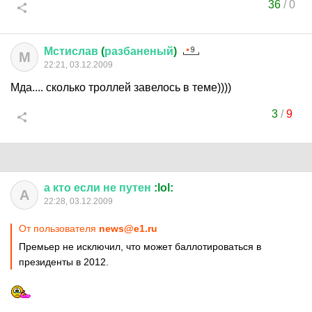
36
/
0
Мстислав
(
разбаненый
)
М
22:21, 03.12.2009
Мда.... сколько троллей завелось в теме))))
3
/
9
а
кто
если
не
путен
:lol:
А
22:28, 03.12.2009
От пользователя
news@e1.ru
Премьер не исключил, что может баллотироваться в
президенты в 2012.