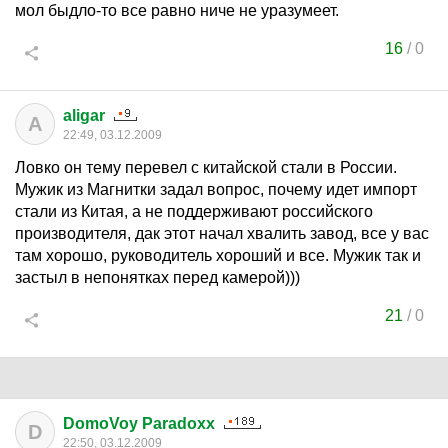
мол быдло-то все равно ниче не уразумеет.
16
/
0
aligar
A
22:49, 03.12.2009
Ловко он тему перевел с китайской стали в России.
Мужик из Магнитки задал вопрос, почему идет импорт
стали из Китая, а не поддерживают российского
производителя, дак этот начал хвалить завод, все у вас
там хорошо, руководитель хороший и все. Мужик так и
застыл в непонятках перед камерой)))
21
/
0
DomoVoy Paradoxx
D
22:50, 03.12.2009