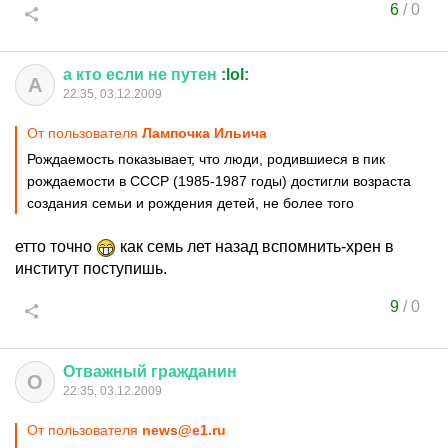
6
/
0
а
кто
если
не
путен
:lol:
А
22:35, 03.12.2009
От пользователя
Лампочка Ильича
Рождаемость показывает, что люди, родившиеся в пик
рождаемости в СССР (1985-1987 годы) достигли возраста
создания семьи и рождения детей, не более того
етто точно
как семь лет назад вспомнить-хрен в
институт поступишь.
9
/
0
Отважный
гражданин
О
22:35, 03.12.2009
От пользователя
news@e1.ru