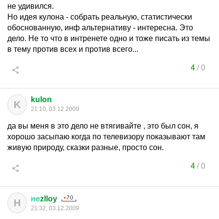
не удивился.
Но идея кулона - собрать реальную, статистически
обоснованную, инф альтернативу - интересна. Это
дело. Не то что в интренете одно и тоже писать из темы
в тему против всех и против всего...
4
/
0
kulon
K
21:10, 03.12.2009
да вы меня в это дело не втягивайте , это был сон, я
хорошо засыпаю когда по телевизору показывают там
живую природу, сказки разные, просто сон.
4
/
0
не
zlloy
Н
21:32, 03.12.2009