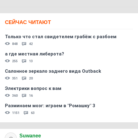
СЕЙЧАС ЧИТАЮТ
Только что стал свидетелем грабёж с разбоем
848
42
а где местная либерота?
255
13
Салонное зеркало заднего вида Outback
351
20
Электрики вопрос к вам
360
16
Разминаем мозг: играем в "Ромашку" 3
1151
63
Suwanee