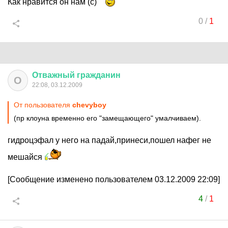
Как нравится он нам (с)
0
/
1
Отважный
гражданин
О
22:08, 03.12.2009
От пользователя
chevyboy
(пр клоуна временно его "замещающего" умалчиваем).
гидроцэфал у него на падай,принеси,пошел нафег не
мешайся
[Сообщение изменено пользователем 03.12.2009 22:09]
4
/
1