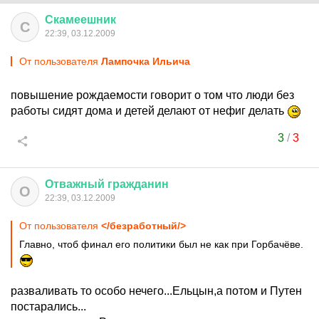
Скамеешник
С
22:39, 03.12.2009
От пользователя
Лампочка Ильича
повышение рождаемости говорит о том что люди без
работы сидят дома и детей делают от нефиг делать
3
/
3
Отважный
гражданин
О
22:39, 03.12.2009
От пользователя
</безработный/>
Главно, чтоб финал его политики был не как при Горбачёве.
разваливать то особо нечего...Ельцын,а потом и Путен
постарались...