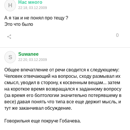
Нас
много
Н
22:18, 03.12.2009
А я так и не понял про тещу ?
Это что было
0
Suwanee
S
22:20, 03.12.2009
Общее впечатление от речи сводится к следующему:
Человек отвечающий на вопросы, сходу размывал их
смысл, уводил в сторону, к косвенным вещам... затем
на короткое время возвращался к заданному вопросу
(за время его болтологии значительно потерявшему в
весе) давая понять что типа все еще держит мысль, и
тут же заканчивал обсуждение.
Говорильня еще покруче Гобачева.