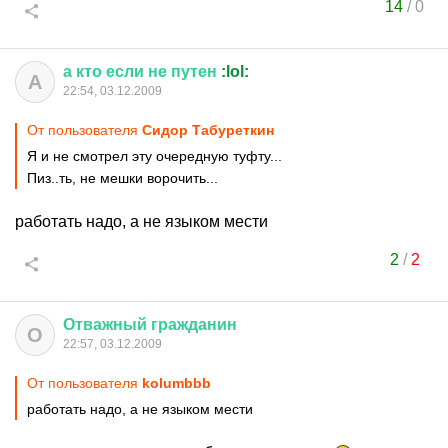
14
/
0
а
кто
если
не
путен
:lol:
А
22:54, 03.12.2009
От пользователя
Сидор Табуреткин
Я и не смотрел эту очередную туфту...
Пиз..ть, не мешки ворочить...
работать надо, а не языком мести
2
/
2
Отважный
гражданин
О
22:57, 03.12.2009
От пользователя
kolumbbb
работать надо, а не языком мести