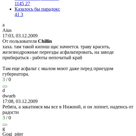
1145
27
Казалось бы парадокс
41
3
a
Aius
17:03, 03.12.2009
От пользователя
Chillin
хаха. там такой кипиш щас начнется. траву красить,
железнодрожные переезды асфальтировать, на заводе
прибираться - работы непочатый край
Там еще асфальт с мылом моют даже перед приездом
губернатора.
3
/
0
d
dwueh
17:08, 03.12.2009
Ребята, а закатимся мы все в Нижний, и он лопнет, надеюсь от
радости
3
/
0
g
Gogi_piter