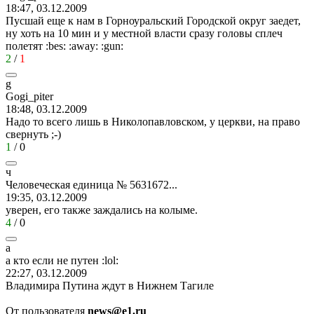
18:47, 03.12.2009
Пусшай еще к нам в Горноуральский Городской округ заедет,
ну хоть на 10 мин и у местной власти сразу головы сплеч
полетят
:bes:
:away:
:gun:
2
/
1
g
Gogi_piter
18:48, 03.12.2009
Надо то всего лишь в Николопавловском, у церкви, на право
свернуть
;-)
1
/
0
ч
Человеческая
единица
№ 5631672...
19:35, 03.12.2009
уверен, его также заждались на колыме.
4
/
0
а
а
кто
если
не
путен
:lol:
22:27, 03.12.2009
Владимира Путина ждут в Нижнем Тагиле
От пользователя
news@e1.ru