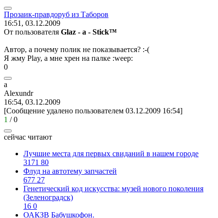
Прозаик
-
правдоруб
из
Таборов
16:51, 03.12.2009
От пользователя
Glaz - a - Stick™
Автор, а почему полик не показывается?
:-(
Я жму Play, а мне хрен на палке
:weep:
0
a
Alexundr
16:54, 03.12.2009
[Сообщение удалено пользователем 03.12.2009 16:54]
1
/
0
сейчас читают
Лучшие места для первых свиданий в нашем городе
3171
80
Флуд на автотему запчастей
677
27
Генетический код искусства: музей нового поколения
(Зеленоградск)
16
0
ОАКЗВ Бабушкофон.