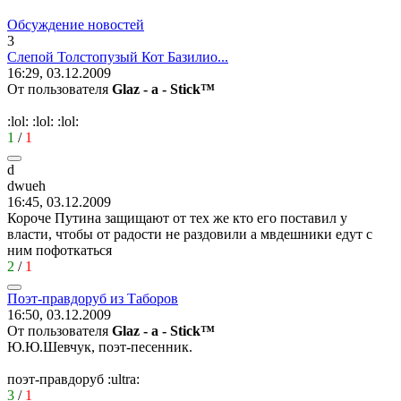
Обсуждение новостей
3
Слепой
Толстопузый
Кот
Базилио
...
16:29, 03.12.2009
От пользователя
Glaz - a - Stick™
:lol:
:lol:
:lol:
1
/
1
d
dwueh
16:45, 03.12.2009
Короче Путина защищают от тех же кто его поставил у
власти, чтобы от радости не раздовили а мвдешники едут с
ним пофоткаться
2
/
1
Поэт
-
правдоруб
из
Таборов
16:50, 03.12.2009
От пользователя
Glaz - a - Stick™
Ю.Ю.Шевчук, поэт-песенник.
поэт-правдоруб
:ultra:
3
/
1