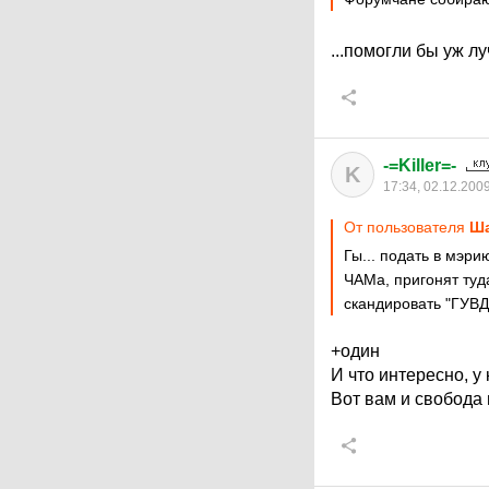
...помогли бы уж лу
-=Killer=-
K
17:34, 02.12.200
От пользователя
Ша
Гы... подать в мэри
ЧАМа, пригонят туд
скандировать "ГУВД!
+один
И что интересно, у
Вот вам и свобода