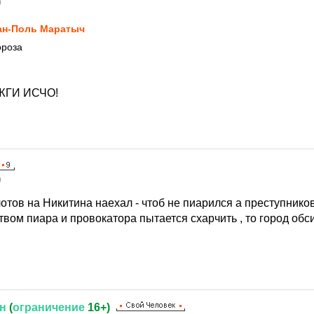
9
н-Поль Маратыч
ороза
ЖГИ ИСЧО!
9
лотов на Никитина наехал - чтоб не пиарился а преступнико
вом пиара и провокатора пытается схарчить , то город об
н
(
ограничение
16+)