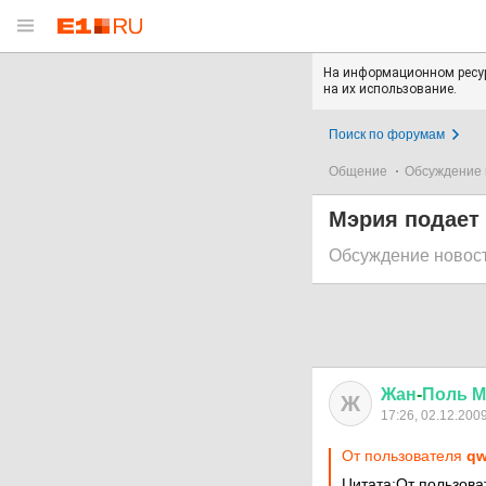
На информационном ресур
на их использование.
Поиск по форумам
Общение
Обсуждение 
Мэрия подает 
Обсуждение новос
Жан
-
Поль
М
Ж
17:26, 02.12.200
От пользователя
qw
Цитата:От пользова