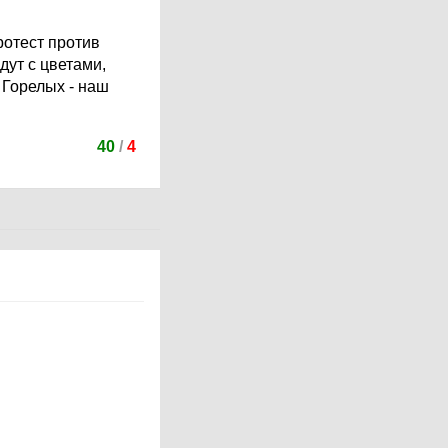
ротест против
дут с цветами,
 Горелых - наш
40
/
4