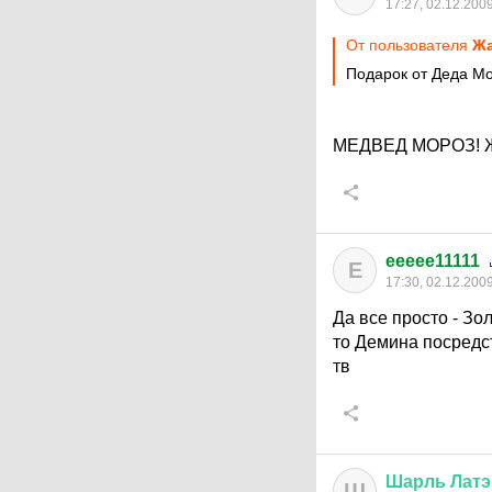
17:27, 02.12.200
От пользователя
Жа
Подарок от Деда М
МЕДВЕД МОРОЗ! 
eeeee11111
E
17:30, 02.12.200
Да все просто - Зо
то Демина посредст
тв
Шарль
Латэ
Ш