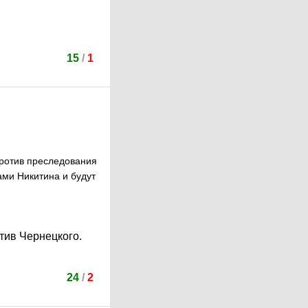
15
/
1
 против преследования
ами Никитина и будут
отив Чернецкого.
24
/
2