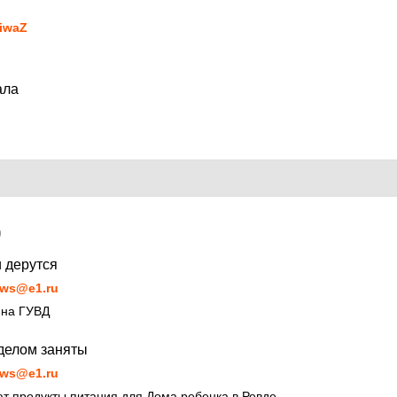
iwaZ
ала
9
и дерутся
ws@e1.ru
 на ГУВД
делом заняты
ws@e1.ru
т продукты питания для Дома ребенка в Ревде