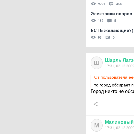
9791
354
Электрики вопрос 
182
5
ЕСТЬ желающие?)
93
0
Шарль
Латэ
Ш
17:31, 02.12.200
От пользователя
ee
то город обсирает 
Город никто не обс
Малиновый
М
17:31, 02.12.200