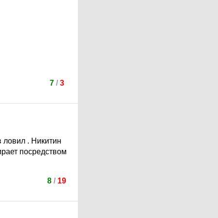
7
/
3
в ловил . Никитин
сирает посредством
8
/
19