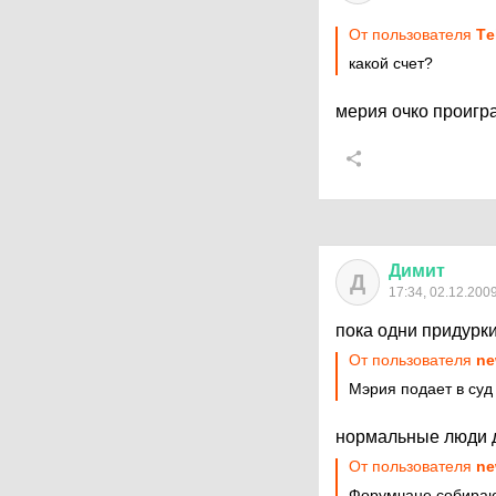
От пользователя
Тe
какой счет?
мерия очко проигр
Димит
Д
17:34, 02.12.200
пока одни придурк
От пользователя
ne
Мэрия подает в суд
нормальные люди 
От пользователя
ne
Форумчане собираю