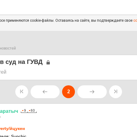
се применяются cookie-файлы. Оставаясь на сайте, вы подтверждаете свое
с
новостей
в суд на ГУВД
тей
2
аратыч
9
erty/йцукен
теля: Supchic