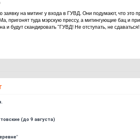
9
ию заявку на митинг у входа в ГУВД. Они подумают, что это п
, пригонят туда мэрскую прессу, а митингующие бац и при
а и будут скандировать "ГУВД! Не отступать, не сдаваться!
Т
.
товские (до 9 августа)
еревне"