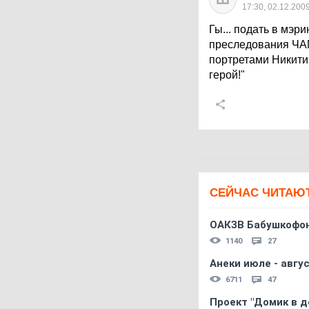
17:30, 02.12.200
Гы... подать в мэр
преследования ЧАМа
портретами Никитин
герой!"
СЕЙЧАС ЧИТАЮ
ОАКЗВ Бабушкофон
1140
27
Анеки июле - авгус
6711
47
Проект "Домик в д