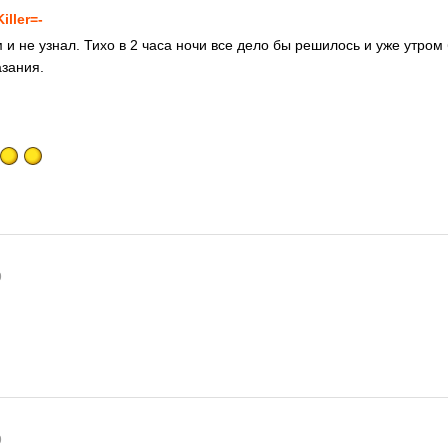
Killer=-
м и не узнал. Тихо в 2 часа ночи все дело бы решилось и уже утром
зания.
9
9