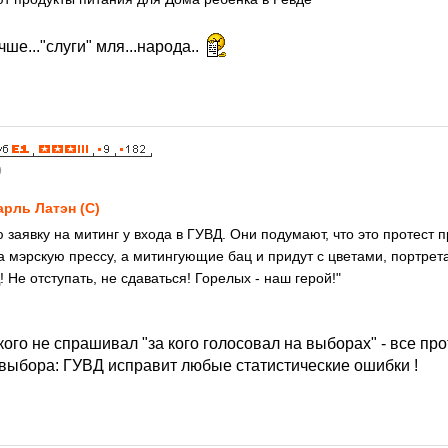
чше..."слуги" мля...народа..
9
рль Латэн (С)
ю заявку на митинг у входа в ГУВД. Они подумают, что это протест
а мэрскую прессу, а митингующие бац и придут с цветами, портрет
 Не отступать, не сдаваться! Горелых - наш герой!"
 кого не спрашивал "за кого голосовал на выборах" - все пр
 выбора: ГУВД исправит любые статистические ошибки !