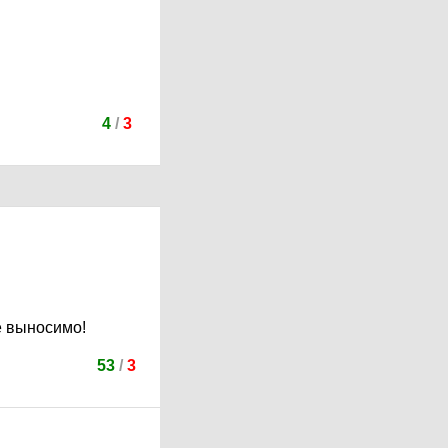
4
/
3
е выносимо!
53
/
3