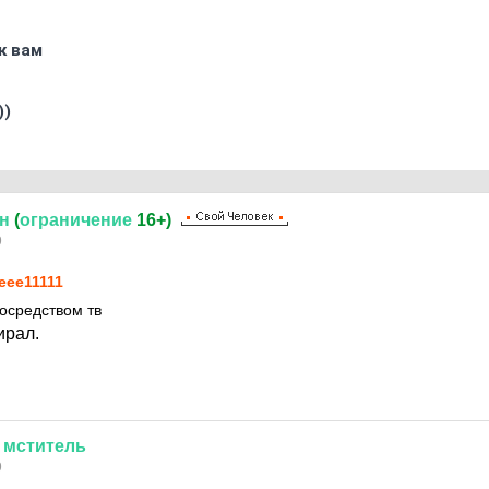
к вам
))
н
(
ограничение
16+)
9
eee11111
посредством тв
ирал.
мститель
9