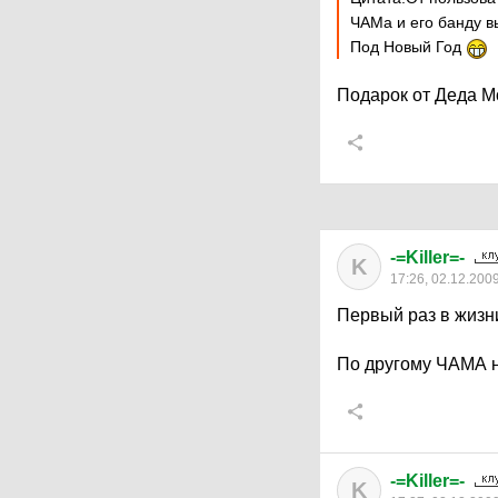
ЧАМа и его банду в
Под Новый Год
Подарок от Деда 
-=Killer=-
K
17:26, 02.12.200
Первый раз в жиз
По другому ЧАМА н
-=Killer=-
K