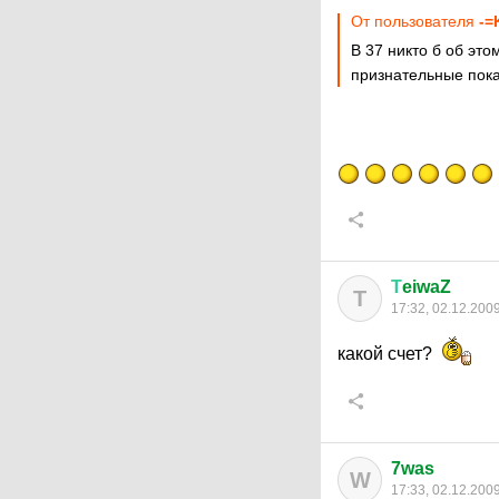
От пользователя
-=
В 37 никто б об это
признательные пока
Т
eiwaZ
Т
17:32, 02.12.200
какой счет?
7was
W
17:33, 02.12.200