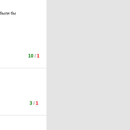
 были бы
10
/
1
3
/
1