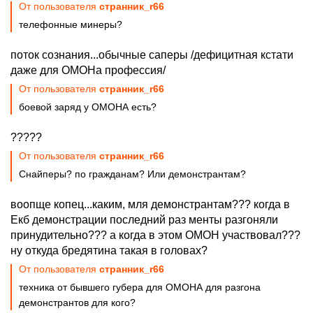
От пользователя
странник_r66
телефонные минеры?
поток сознания...обычные саперы /дефицитная кстати
даже для ОМОНа профессия/
От пользователя
странник_r66
боевой заряд у ОМОНА есть?
?????
От пользователя
странник_r66
Снайперы? по гражданам? Или демонстрантам?
воопще копец...каким, мля демонстрантам??? когда в
Екб демонстрации последний раз менты разгоняли
принудительно??? а когда в этом ОМОН участвовал???
ну откуда бредятина такая в головах?
От пользователя
странник_r66
техника от бывшего губера для ОМОНА для разгона
демонстрантов для кого?