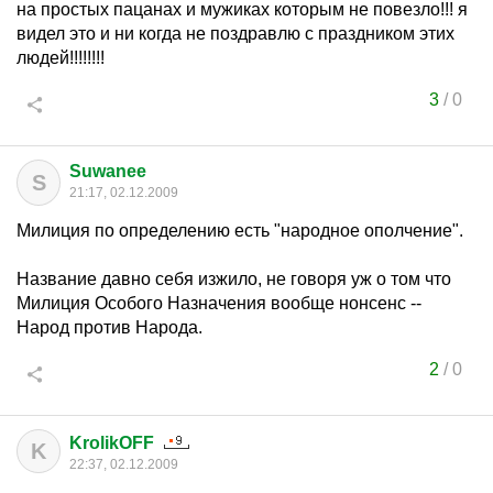
на простых пацанах и мужиках которым не повезло!!! я
видел это и ни когда не поздравлю с праздником этих
людей!!!!!!!!
3
/
0
Suwanee
S
21:17, 02.12.2009
Милиция по определению есть "народное ополчение".
Название давно себя изжило, не говоря уж о том что
Милиция Особого Назначения вообще нонсенс --
Народ против Народа.
2
/
0
KrolikOFF
K
22:37, 02.12.2009