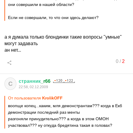
они совершили в нашей области?
Если не совершали, то что они здесь делают?
а я думала только блондинки такие вопросы "умные"
могут задавать
ан нет...
0
/
2
странник
_r66
С
22:58, 02.12.2009
От пользователя
KrolikОFF
воопще копец...каким, мля демонстрантам??? когда в Екб
демонстрации последний раз менты
разгоняли принудительно??? а когда в этом ОМОН
участвовал??? ну откуда бредятина такая в головах?