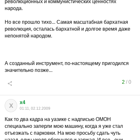
революционных и коммунистических ценностях
народа.
Но все прошло тихо... Самая масштабная бархатная
революция, осталась бархатной и долгое время даже
непонятой народом.
А созданный инструмент, по-настоящему пригодился
значительно позже...
2
/
0
x4
X
01:11, 02.12.2009
Как то два кадра на уазике с надписью ОМОН
специально заперли мою машину, когда я уже стал
отъезжать с парковки. На мою просьбу сдать чуть
назад, один уходя обернулся и заржал. И все - они