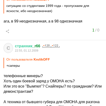
ситуацию со студентами 1999 года - пропускаем для
ясности, ибо неоднозначная)
ага, в 99 неоднозначная, а в 98 однозначная
1
/
0
странник
_r66
С
22:55, 01.12.2009
От пользователя
KrolikОFF
+саперы
телефонные минеры?
Хоть один боевой заряд у ОМОНА есть?
Или это все "Вымпел"? Снайперы? по гражданам? Или
демонстрантам?
А техника от бывшего губера для ОМОНА для разгона