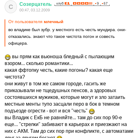
Созерцатель
С
00:47, 03.12.2009
От пользователя
млечный
во владике был зубр. у местного есть честь мундира. они-
отказались. знают что такое чистота погон и совесть
офицера.
вы прям как вьюноша бледный с пылающим
взором... сколько романтики...
какая ффтопку честь, какие погоны? какая еще
чистота?
они живут в том же самом городе, гасить же
приказывали не тщедушных пенсов, а здоровых
состоявшихся мужиков, которые могут и зло затаить
местные менты тупо засцали перо в бок в темном
подъезде огрести - вот и вся "честь"
вы Владик с ЕкБ не равняйте... там до сих пор 90-е
еще... "стрелки" забивают в карьерах и приезжают на
них с АКМ. Там до сих пор при конфликте, с автоматами
друг за другом бегают