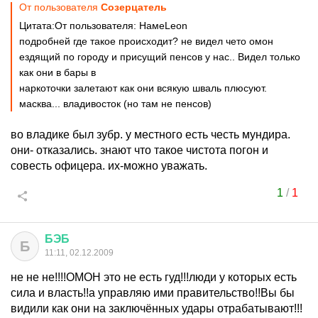
От пользователя
Созерцатель
Цитата:От пользователя: HaмeLeon
подробней где такое происходит? не видел чето омон
ездящий по городу и присущий пенсов у нас.. Видел только
как они в бары в
наркоточки залетают как они всякую шваль плюсуют.
масква... владивосток (но там не пенсов)
во владике был зубр. у местного есть честь мундира.
они- отказались. знают что такое чистота погон и
совесть офицера. их-можно уважать.
1
/
1
БЭБ
Б
11:11, 02.12.2009
не не не!!!!ОМОН это не есть гуд!!!люди у которых есть
сила и власть!!а управляю ими правительство!!Вы бы
видили как они на заключённых удары отрабатывают!!!