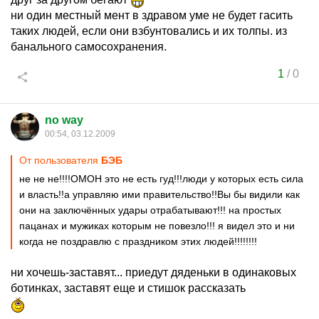
ни один местный мент в здравом уме не будет гасить
таких людей, если они взбунтовались и их толпы. из
банального самосохранения.
1
/
0
no way
00:54, 03.12.2009
От пользователя
БЭБ
не не не!!!!ОМОН это не есть гуд!!!люди у которых есть сила
и власть!!а управляю ими правительство!!Вы бы видили как
они на заключённых удары отрабатывают!!! на простых
пацанах и мужиках которым не повезло!!! я видел это и ни
когда не поздравлю с праздником этих людей!!!!!!!!
ни хочешь-заставят... приедут дяденьки в одинаковых
ботинках, заставят еще и стишок рассказать