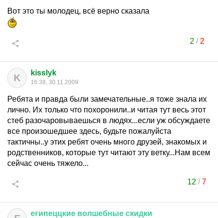
Вот это ты молодец, всё верно сказала
2
/
2
kisslyk
K
16:38, 30.11.2009
Ребята и правда были замечательные..я тоже знала их
лично. Их только что похоронили..и читая тут весь этот
стеб разочаровываешься в людях...если уж обсуждаете
все произошедшее здесь, будьте пожалуйста
тактичны..у этих ребят очень много друзей, знакомых и
родственников, которые тут читают эту ветку...Нам всем
сейчас очень тяжело...
12
/
7
египеццкие
волшебные
скидки