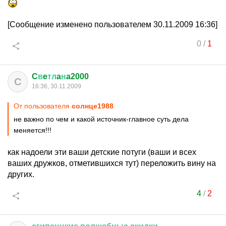
[Сообщение изменено пользователем 30.11.2009 16:36]
0
/
1
C
в
e
тл
a
н
a2000
C
16:36, 30.11.2009
От пользователя
солнце1988
не важно по чем и какой источник-главное суть дела
меняется!!!
как надоели эти ваши детские потуги (ваши и всех
ваших дружков, отметившихся тут) переложить вину на
других.
4
/
2