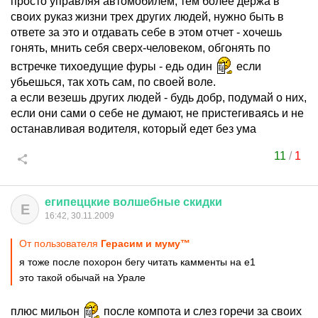
просто управляя автомобилем, тем более держа в
своих руказ жизни трех других людей, нужно быть в
ответе за это и отдавать себе в этом отчет - хочешь
гонять, мнить себя сверх-человеком, обгонять по
встречке тихоедущие фуры - едь один
если
убьешься, так хоть сам, по своей воле.
а если везешь других людей - будь добр, подумай о них,
если они сами о себе не думают, не пристегиваясь и не
останавливая водителя, который едет без ума
11
/
1
египеццкие
волшебные
скидки
Е
16:42, 30.11.2009
От пользователя
Герасим и муму™
я тоже после похорон бегу читать камменты на е1
это такой обычай на Урале
плюс мильон
после компота и слез горечи за своих