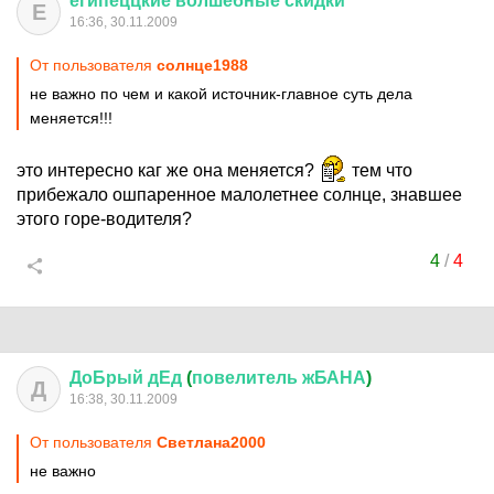
египеццкие
волшебные
скидки
Е
16:36, 30.11.2009
От пользователя
солнце1988
не важно по чем и какой источник-главное суть дела
меняется!!!
это интересно каг же она меняется?
тем что
прибежало ошпаренное малолетнее солнце, знавшее
этого горе-водителя?
4
/
4
ДоБрый
дЕд
(
повелитель
жБАНА
)
Д
16:38, 30.11.2009
От пользователя
Cвeтлaнa2000
не важно