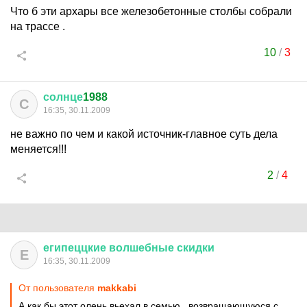
Что б эти архары все железобетонные столбы собрали
на трассе .
10
/
3
солнце
1988
С
16:35, 30.11.2009
не важно по чем и какой источник-главное суть дела
меняется!!!
2
/
4
египеццкие
волшебные
скидки
Е
16:35, 30.11.2009
От пользователя
makkabi
А как бы этот олень вьехал в семью , возвращающуюся с