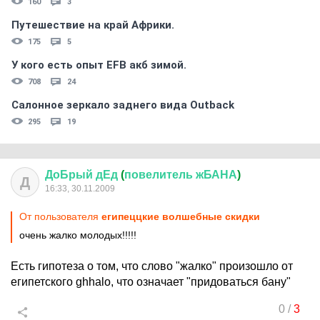
160
3
Путешествие на край Африки.
175
5
У кого есть опыт EFB акб зимой.
708
24
Салонное зеркало заднего вида Outback
295
19
ДоБрый
дЕд
(
повелитель
жБАНА
)
Д
16:33, 30.11.2009
От пользователя
египеццкие волшебные скидки
очень жалко молодых!!!!!
Есть гипотеза о том, что слово "жалко" произошло от
египетского ghhalo, что означает "придоваться бану"
0
/
3