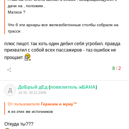
дачи на , положим ,
Матисе ?
Что б эти архары все железобетонные столбы собрали на
трассе .
плюс пицот. так хоть один дебил себя угробил. правда
прихватил с собой всех пассажиров - таз ошибок не
прощает
8
/
2
ДоБрый
дЕд
(
повелитель
жБАНА
)
Д
16:35, 30.11.2009
От пользователя
Герасим и муму™
я из этих же источников
Откуда ты???