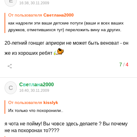
Е
16:38, 30.11.2009
От пользователя
Cвeтлaнa2000
как надоели эти ваши детские потуги (ваши и всех ваших
дружков, отметившихся тут) переложить вину на других.
20-летний гонщег априори не может быть веноват - он
же из хороших ребят
7
/
4
C
в
e
тл
a
н
a2000
C
16:40, 30.11.2009
От пользователя
kisslyk
Их только что похоронили..
я чота не пойму! Вы човсе здесь делаете ? Вы почему
не на похоронах то????