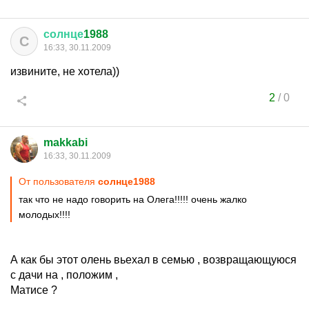
солнце
1988
С
16:33, 30.11.2009
извините, не хотела))
2
/
0
makkabi
16:33, 30.11.2009
От пользователя
солнце1988
так что не надо говорить на Олега!!!!! очень жалко
молодых!!!!
А как бы этот олень вьехал в семью , возвращающуюся
с дачи на , положим ,
Матисе ?