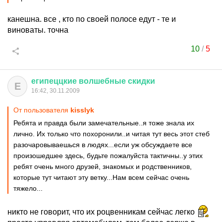
канешна. все , кто по своей полосе едут - те и
виноваты. точна
10
/
5
египеццкие
волшебные
скидки
Е
16:42, 30.11.2009
От пользователя
kisslyk
Ребята и правда были замечательные..я тоже знала их
лично. Их только что похоронили..и читая тут весь этот стеб
разочаровываешься в людях...если уж обсуждаете все
произошедшее здесь, будьте пожалуйста тактичны..у этих
ребят очень много друзей, знакомых и родственников,
которые тут читают эту ветку...Нам всем сейчас очень
тяжело...
никто не говорит, что их роцвенникам сейчас легко