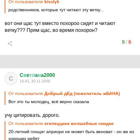
От пользователя
kisslyk
родственников, которые тут читают эту ветку...
вот они щас тут вместо похороо сидят и читают
ветку??? Прям щас, во время похорон?
9
/
6
C
в
e
тл
a
н
a2000
C
16:41, 30.11.2009
От пользователя
ДоБрый дЕд (повелитель жБАНА)
Вот это ты молодец, всё верно сказала
учу цитировать. дорого.
От пользователя
египеццкие волшебные скидки
20-летний гонщег априори не может быть веноват - он же из
хороших ребят