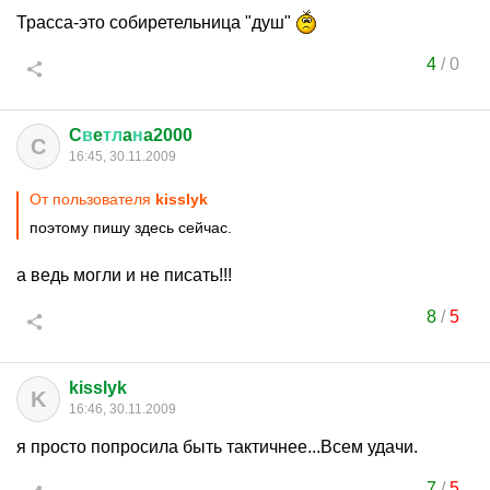
Трасса-это собиретельница "душ"
4
/
0
C
в
e
тл
a
н
a2000
C
16:45, 30.11.2009
От пользователя
kisslyk
поэтому пишу здесь сейчас.
а ведь могли и не писать!!!
8
/
5
kisslyk
K
16:46, 30.11.2009
я просто попросила быть тактичнее...Всем удачи.
7
/
5