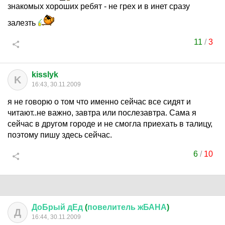
знакомых хороших ребят - не грех и в инет сразу
залезть
11
/
3
kisslyk
K
16:43, 30.11.2009
я не говорю о том что именно сейчас все сидят и
читают..не важно, завтра или послезавтра. Сама я
сейчас в другом городе и не смогла приехать в талицу,
поэтому пишу здесь сейчас.
6
/
10
ДоБрый
дЕд
(
повелитель
жБАНА
)
Д
16:44, 30.11.2009