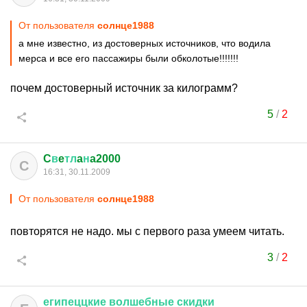
От пользователя
солнце1988
а мне известно, из достоверных источников, что водила
мерса и все его пассажиры были обколотые!!!!!!!
почем достоверный источник за килограмм?
5
/
2
C
в
e
тл
a
н
a2000
C
16:31, 30.11.2009
От пользователя
солнце1988
повторятся не надо. мы с первого раза умеем читать.
3
/
2
египеццкие
волшебные
скидки