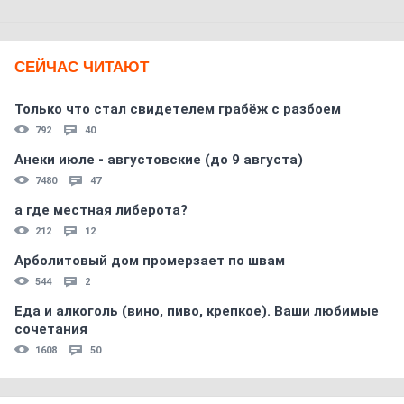
СЕЙЧАС ЧИТАЮТ
Только что стал свидетелем грабёж с разбоем
792
40
Анеки июле - августовские (до 9 августа)
7480
47
а где местная либерота?
212
12
Арболитовый дом промерзает по швам
544
2
Еда и алкоголь (вино, пиво, крепкое). Ваши любимые
сочетания
1608
50