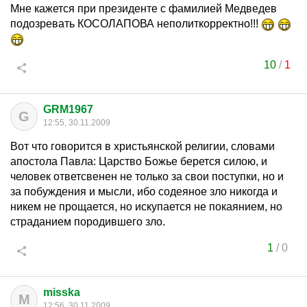
Мне кажется при президенте с фамилией Медведев
подозревать КОСОЛАПОВА неполиткорректно!!!
10
/
1
GRM1967
G
12:55, 30.11.2009
Вот что говорится в христьянской религии, словами
апостола Павла: Царство Божье берется силою, и
человек ответсвенен не только за свои поступки, но и
за побуждения и мысли, ибо содеяное зло никогда и
никем не прощается, но искупается не покаянием, но
страданием породившего зло.
1
/
0
misska
M
12:56, 30.11.2009