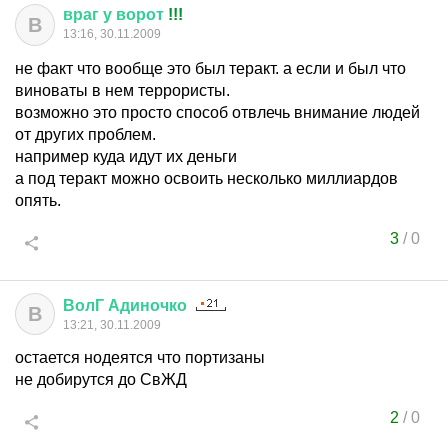
враг
у
ворот
!!!
В
13:16, 30.11.2009
не факт что вообще это был теракт. а если и был что
виноваты в нем террористы.
возможно это просто способ отвлечь внимание людей
от других проблем.
например куда идут их деньги
а под теракт можно освоить несколько миллиардов
опять.
3
/
0
ВолГ
Адиночко
В
13:21, 30.11.2009
остается нодеятся что портизаны
не добирутся до СвЖД
2
/
0