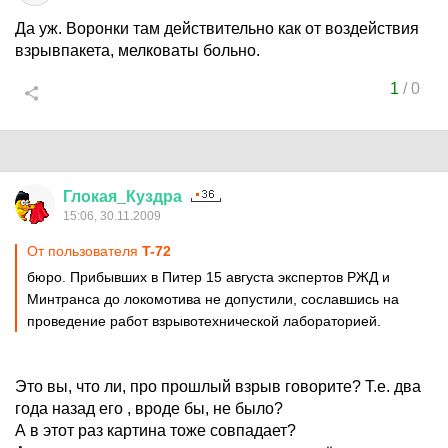
Да уж. Воронки там действительно как от воздействия
взрывпакета, мелковаты больно.
1
/
0
Глокая
_
Куздра
15:06, 30.11.2009
От пользователя
T-72
бюро. Прибывших в Питер 15 августа экспертов РЖД и
Минтранса до локомотива не допустили, сославшись на
проведение работ взрывотехнической лабораторией.
Это вы, что ли, про прошлый взрыв говорите? Т.е. два
года назад его , вроде бы, не было?
А в этот раз картина тоже совпадает?