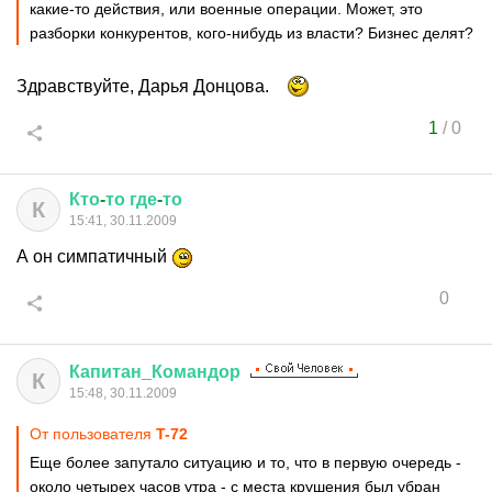
какие-то действия, или военные операции. Может, это
разборки конкурентов, кого-нибудь из власти? Бизнес делят?
Здравствуйте, Дарья Донцова.
1
/
0
Кто
-
то
где
-
то
К
15:41, 30.11.2009
А он симпатичный
0
Капитан
_
Командор
К
15:48, 30.11.2009
От пользователя
T-72
Еще более запутало ситуацию и то, что в первую очередь -
около четырех часов утра - с места крушения был убран