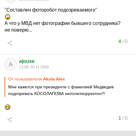
"Составлен фоторобот подозреваемого"
А что у МВД нет фотографии бывшего сотрудника?
не поверю...
4
/
0
a|ouse
A
13:08, 30.11.2009
От пользователя
Akula Alex
Мне кажется при президенте с фамилией Медведев
подозревать КОСОЛАПОВА неполиткорректно!!!
1
/
0