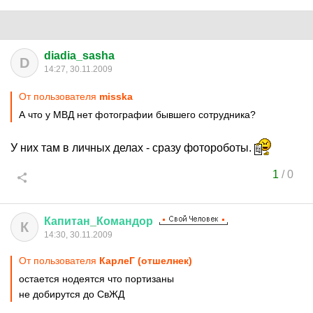
diadia_sasha
D
14:27, 30.11.2009
От пользователя
misska
А что у МВД нет фотографии бывшего сотрудника?
У них там в личных делах - сразу фотороботы.
1
/
0
Капитан
_
Командор
К
14:30, 30.11.2009
От пользователя
КарлеГ (отшелнек)
остается нодеятся что портизаны
не добирутся до СвЖД