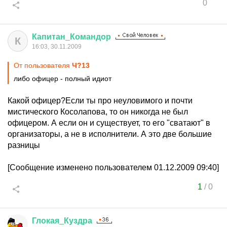
0
Капитан
_
Командор
К
16:03, 30.11.2009
От пользователя
Ч?13
либо офицер - полный идиот
Какой офицер?Если ты про неуловимого и почти
мистического Косолапова, то он никогда не был
офицером. А если он и существует, то его "сватают" в
организаторы, а не в исполнители. А это две большие
разницы
[Сообщение изменено пользователем 01.12.2009 09:40]
1
/
0
Глокая
_
Куздра