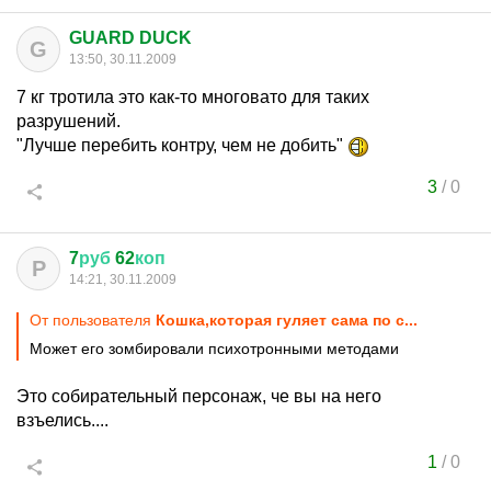
GUARD DUCK
G
13:50, 30.11.2009
7 кг тротила это как-то многовато для таких
разрушений.
"Лучше перебить контру, чем не добить"
3
/
0
7
руб
62
коп
Р
14:21, 30.11.2009
От пользователя
Кошка,которая гуляет сама по с...
Может его зомбировали психотронными методами
Это собирательный персонаж, че вы на него
взъелись....
1
/
0