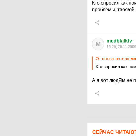
Кто спросил как по
проблемы, твоя/ой
medbkjfkfv
M
15:26, 26.11.200
От пользователя
мо
Кто спросил как по
А я вот людЯм не 
СЕЙЧАС ЧИТАЮ