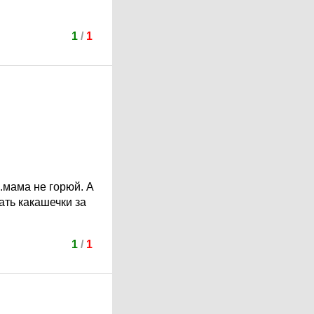
1
/
1
..мама не горюй. А
ать какашечки за
1
/
1