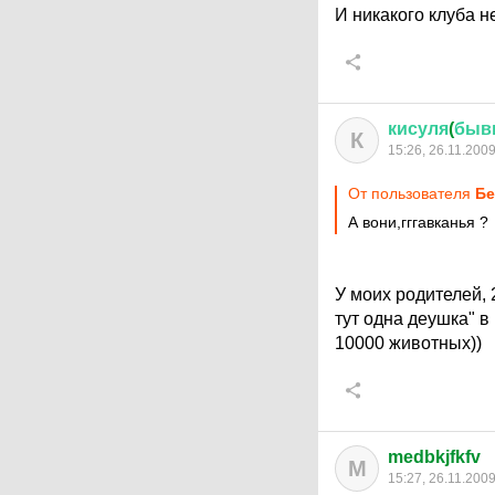
И никакого клуба н
кисуля
(
быв
К
15:26, 26.11.200
От пользователя
Бе
А вони,гггавканья ?
У моих родителей, 
тут одна деушка" 
10000 животных))
medbkjfkfv
M
15:27, 26.11.200