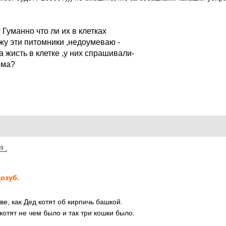
 Гуманно что ли их в клетках
жу эти питомники ,недоумеваю -
 жисть в клетке ,у них спрашивали-
рма?
9
озуб.
ве, как Дед котят об кирпичь башкой.
котят не чем было и так три кошки было.