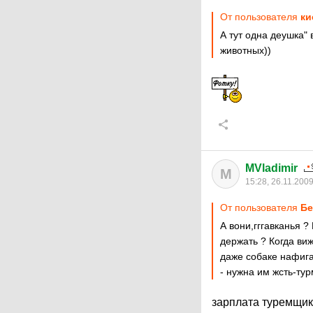
От пользователя
ки
А тут одна деушка" 
животных))
MVladimir
M
15:28, 26.11.200
От пользователя
Бе
А вони,гггавканья ?
держать ? Когда ви
даже собаке нафига
- нужна им жсть-ту
зарплата туремщи