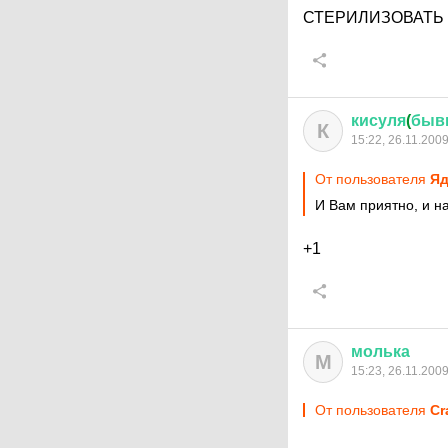
СТЕРИЛИЗОВАТЬ и 
кисуля
(
быв
К
15:22, 26.11.200
От пользователя
Яд
И Вам приятно, и 
+1
молька
М
15:23, 26.11.200
От пользователя
Cr