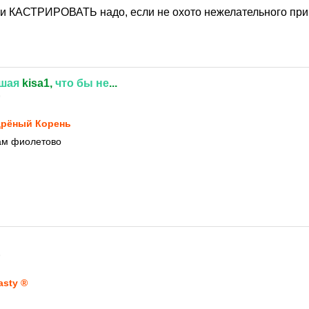
КАСТРИРОВАТЬ надо, если не охото нежелательного при
шая
kisa1,
что
бы
не
...
9
рёный Корень
нам фиолетово
9
asty ®