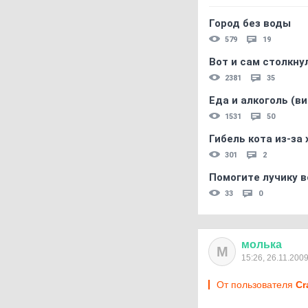
Город без воды
579
19
Вот и сам столкнул
2381
35
Еда и алкоголь (в
1531
50
Гибель кота из-за
301
2
Помогите лучику в
33
0
молька
М
15:26, 26.11.200
От пользователя
Cr