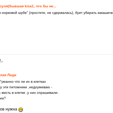
суля(бывшая kisa1, что бы не...
в норковой шубе" (простите, не сдержалась), буит убирать какашечк
9
лая Леди
 Гуманно что ли их в клетках
жу эти питомники ,недоумеваю -
 жисть в клетке ,у них спрашивали-
рма?
ков нужна