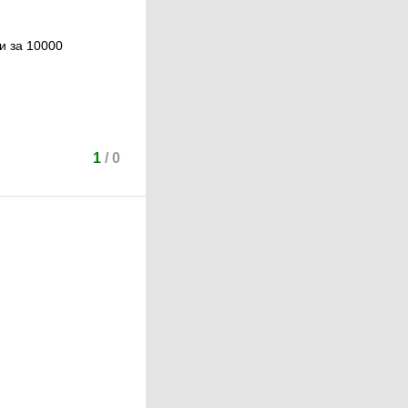
и за 10000
1
/
0