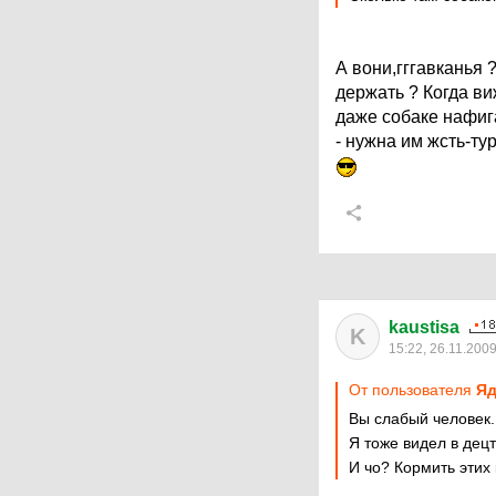
А вони,гггавканья ?
держать ? Когда ви
даже собаке нафига
- нужна им жсть-ту
kaustisa
K
15:22, 26.11.200
От пользователя
Яд
Вы слабый человек.
Я тоже видел в децт
И чо? Кормить этих 