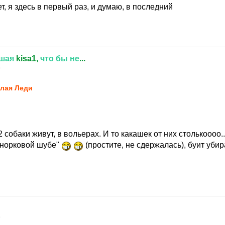
ет, я здесь в первый раз, и думаю, в последний
шая
kisa1,
что
бы
не
...
9
лая Леди
2 собаки живут, в вольерах. И то какашек от них столькоооо.
в норковой шубе"
(простите, не сдержалась), буит убир
9