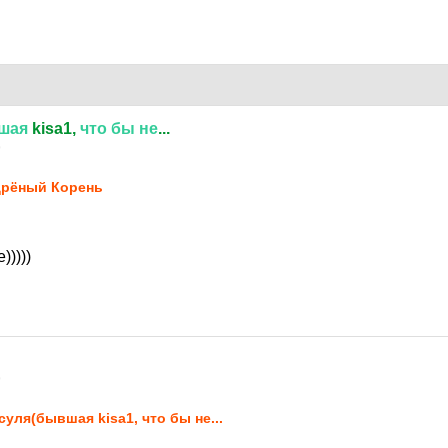
шая
kisa1,
что
бы
не
...
9
рёный Корень
)))))
9
суля(бывшая kisa1, что бы не...