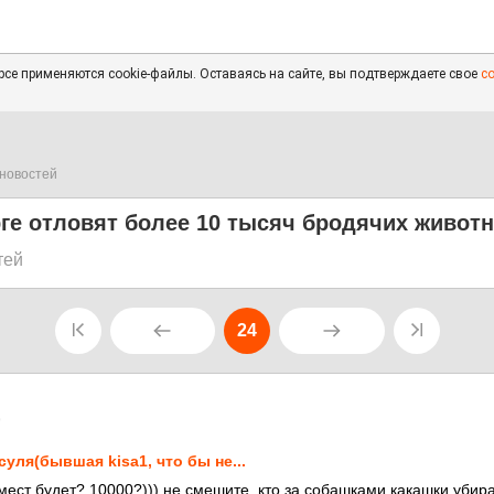
се применяются cookie-файлы. Оставаясь на сайте, вы подтверждаете свое
с
новостей
ге отловят более 10 тысяч бродячих живот
тей
24
9
суля(бывшая kisa1, что бы не...
мест будет? 10000?))) не смешите, кто за собашками какашки убира