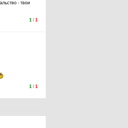
альство - твои
1
/
1
1
/
1