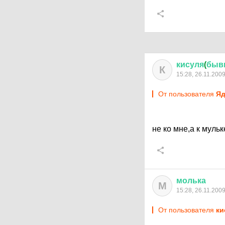
кисуля
(
быв
К
15:28, 26.11.200
От пользователя
Яд
не ко мне,а к мульке
молька
М
15:28, 26.11.200
От пользователя
ки