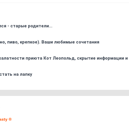
ся - старые родители...
ино, пиво, крепкое). Ваши любимые сочетания
 халатности приюта Кот Леопольд, скрытиe информации и
стать на лапку
9
asty ®