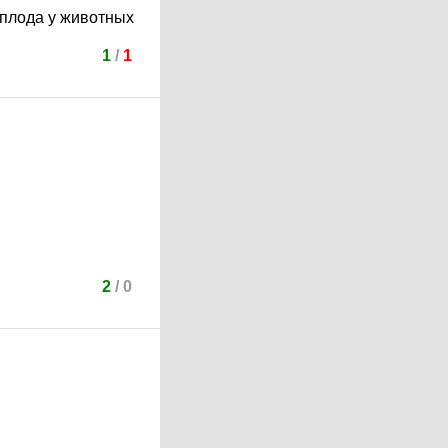
плода у животных
1
/
1
2
/
0