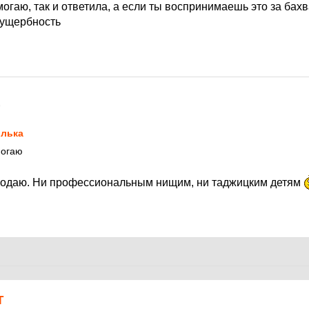
могаю, так и ответила, а если ты воспринимаешь это за бахв
 ущербность
9
лька
могаю
подаю. Ни профессиональным нищим, ни таджицким детям
Т