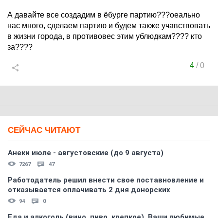
А давайте все создадим в ёбурге партию???оеально
нас много, сделаем партию и будем также учавствовать
в жизни города, в противовес этим ублюдкам???? кто
за????
4
/
0
СЕЙЧАС ЧИТАЮТ
Анеки июле - августовские (до 9 августа)
7267
47
Работодатель решил внести свое поставновление и
отказывается оплачивать 2 дня донорских
94
0
Еда и алкоголь (вино, пиво, крепкое). Ваши любимые