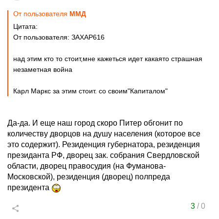
От пользователя
ММД
Цитата:
От пользователя: ЗАХАР616
над этим кто то стоит,мне кажеться идет какаято страшная
незаметная война
Карл Маркс за этим стоит. со своим"Капиталом"
Да-да. И еще наш город скоро Питер обгонит по
количеству дворцов на душу населения (которое все
это содержит). Резиденция губернатора, резиденция
президанта РФ, дворец зак. собрания Свердловской
области, дворец правосудия (на Фуманова-
Московской), резиденция (дворец) полпреда
президента
3
/
0