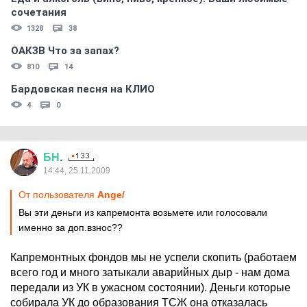
сочетания
1328
38
ОАКЗВ Что за запах?
810
14
Бардовская песня на КЛИО
4
0
БН
.
14:44, 25.11.2009
От пользователя
Ange/
Вы эти деньги из капремонта возьмете или голосовали
именно за доп.взнос??
Капремонтных фондов мы не успели скопить (работаем
всего год и много затыкали аварийных дыр - нам дома
передали из УК в ужасном состоянии). Деньги которые
собирала УК до образования ТСЖ она отказалась