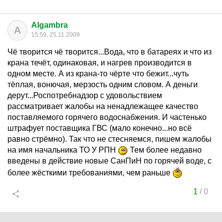
Algambra
A
15:59, 25.11.2009
Чё творится чё творится...Вода, что в батареях и что из
крана течёт, одинаковая, и нагрев производится в
одном месте. А из крана-то чёрте что бежит...чуть
тёплая, вонючая, мерзость одним словом. А деньги
дерут...Роспотребнадзор с удовольствием
рассматривает жалобы на ненадлежащее качество
поставляемого горячего водоснабжения. И частенько
штрафует поставщика ГВС (мало конечно...но всё
равно стрёмно). Так что не стесняемся, пишем жалобы
на имя начальника ТО У РПН
Тем более недавно
введены в действие новые СанПиН по горячей воде, с
более жёсткими требованиями, чем раньше
1
/
0