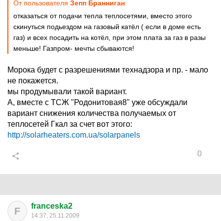
От пользователя
Зепп Бранниган
отказаться от подачи тепла теплосетями, вместо этого
скинуться подьездом на газовый катёл ( если в доме есть
газ) и всех посадить на котёл, при этом плата за газ в разы
меньше! Газпром- мечты сбываются!
Морока будет с разрешениями технадзора и пр. - мало
не покажется.
мы продумывали такой вариант.
А, вместе с ТСЖ "Родонитовая8" уже обсуждали
вариант снижения количества получаемых от
теплосетей Гкал за счет вот этого:
http://solarheaters.com.ua/solarpanels
0
franceska2
F
14:37, 25.11.2009