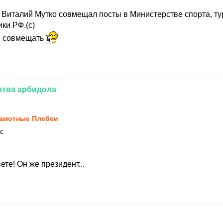
а Виталий Мутко совмещал посты в Министерстве спорта, ту
ки РФ.(с)
бе совмещать
ртва
арбидола
9
амотные Плебеи
 с
ете! Он же президент...