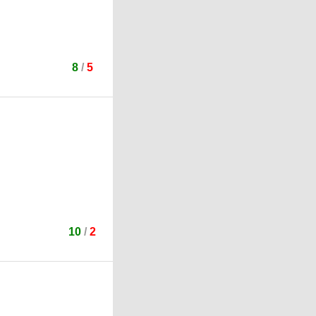
8
/
5
10
/
2