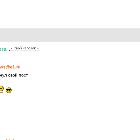
ога
9
ws@e1.ru
нул свой пост
9