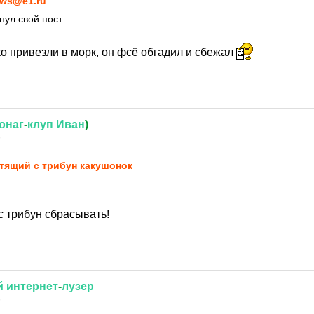
ws@e1.ru
нул свой пост
о привезли в морк, он фсё обгадил и сбежал
онаг
-
клуп
Иван
)
9
тящий с трибун какушонок
с трибун сбрасывать!
й
интернет
-
лузер
9