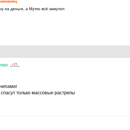
никанец
у на деньги, а Мутко всё замутил
чко
9
 нипамог
 спасут только массовые растрелы
9