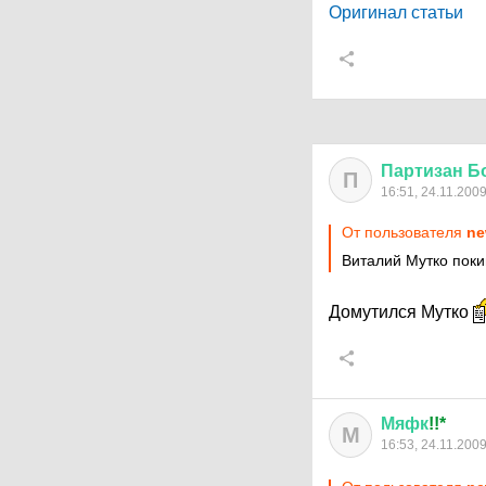
Оригинал статьи
Партизан
Б
П
16:51, 24.11.200
От пользователя
ne
Виталий Мутко поки
Домутился Мутко
Мяфк
!!*
М
16:53, 24.11.200