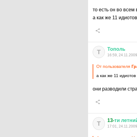
то есть он во всем
а как же 11 идиото
Тополь
Т
16:59, 24.11.200
От пользователя
Гр
а как же 11 идиото
они разводили стра
13-
ти
летни
Т
17:01, 24.11.200