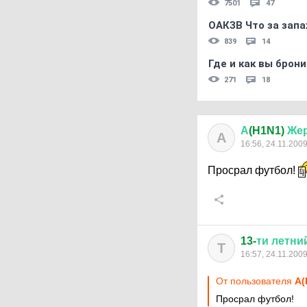
7501
47
ОАКЗВ Что за запа
839
14
Где и как вы брон
271
18
А
(H1N1)
Же
А
16:56, 24.11.200
Просрал футбол!
13-
ти
летни
Т
16:57, 24.11.200
От пользователя
А(
Просрал футбол!