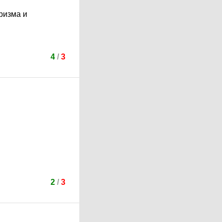
ризма и
4
/
3
2
/
3