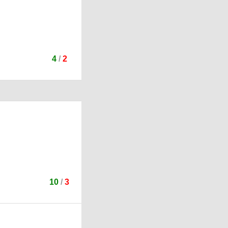
4
/
2
10
/
3