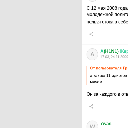
С 12 мая 2008 год
молодежной полити
нельзя стока в се
А
(H1N1)
Же
А
17:03, 24.11.200
От пользователя
Гр
а как же 11 идиотов
мячом
Он за каждого в отв
7was
W