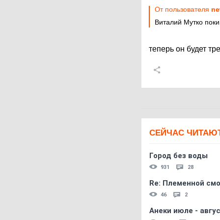
От пользователя
ne
Виталий Мутко поки
теперь он будет т
СЕЙЧАС ЧИТАЮ
Город без воды
931
28
Re: Племеннoй см
46
2
Анеки июле - авгус