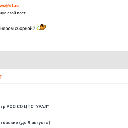
ws@e1.ru
нул свой пост
ренером сборной?
Т
oтр РOO CO ЦПС "УРАЛ"
товские (до 9 августа)