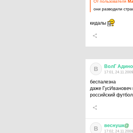
От пользователя
Ма
они разводили стран
кидалы
ВолГ
Адино
В
17:01, 24.11.200
беспалезна
даже ГусИвановеч
российский футбол
веснушк
@
В
17:02, 24.11.200