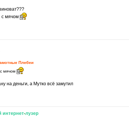
 виноват???
в с мячом
9
амотные Плебеи
в с мячом
ну на деньги, а Мутко всё замутил
й
интернет
-
лузер
9