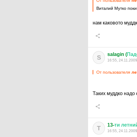
От пользователя
ne
Виталий Мутко поки
нам каковото муддк
salagin (
Пад
S
16:55, 24.11.200
От пользователя
ле
Таких муддко надо 
13-
ти
летни
Т
16:55, 24.11.200