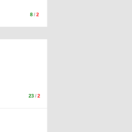
8
/
2
23
/
2