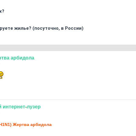
х?
ируете жилье? (посуточно, в России)
ртва
арбидола
9
й
интернет
-
лузер
9
H1N1) Жертва арбидола