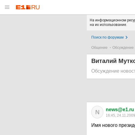
На информационном ресур
на их использование.
Поиск по форумам
Общение
Обсуждение 
Виталий Мутко
Обсуждение новос
news@e1.ru
N
16:45, 24.11.200
Имя нового презид