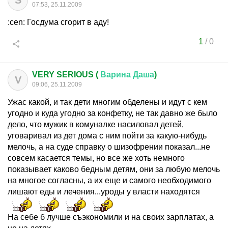
S
07:53, 25.11.2009
:cen: Госдума сгорит в аду!
1
/
0
VERY SERIOUS (
Варина
Даша
)
V
09:06, 25.11.2009
Ужас какой, и так дети многим обделены и идут с кем
угодно и куда угодно за конфетку, не так давно же было
дело, что мужик в комуналке насиловал детей,
уговаривал из дет дома с ним пойти за какую-нибудь
мелочь, а на суде справку о шизофрении показал...не
совсем касается темы, но все же хоть немного
показывает каково бедным детям, они за любую мелочь
на многое согласны, а их еще и самого необходимого
лишают еды и лечения...уроды у власти находятся
На себе б лучше съэкономили и на своих зарплатах, а