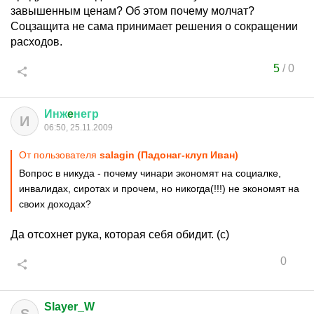
завышенным ценам? Об этом почему молчат?
Соцзащита не сама принимает решения о сокращении
расходов.
5
/
0
Инж
e
негр
И
06:50, 25.11.2009
От пользователя
salagin (Падонаг-клуп Иван)
Вопрос в никуда - почему чинари экономят на социалке,
инвалидах, сиротах и прочем, но никогда(!!!) не экономят на
своих доходах?
Да отсохнет рука, которая себя обидит. (с)
0
Slayer_W