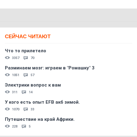
СЕЙЧАС ЧИТАЮТ
Что то прилетело
3357
70
Разминаем мозг: играем в "Ромашку" 3
1051
57
Электрики вопрос к вам
311
14
У кого есть опыт EFB акб зимой.
1070
33
Путешествие на край Африки.
228
5