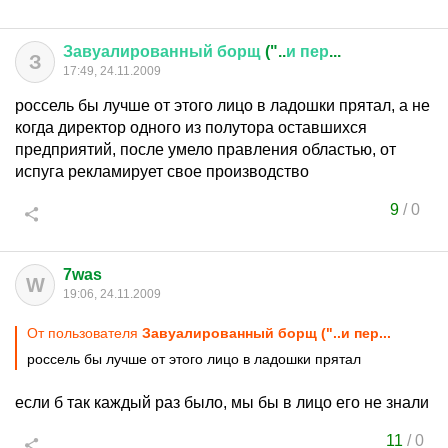
Завуалированный
борщ
("..
и
пер
...
З
17:49, 24.11.2009
россель бы лучше от этого лицо в ладошки прятал, а не
когда директор одного из полутора оставшихся
предприятий, после умело правления областью, от
испуга рекламирует свое производство
9
/
0
7was
W
19:06, 24.11.2009
От пользователя
Завуалированный борщ ("..и пер...
россель бы лучше от этого лицо в ладошки прятал
если б так каждый раз было, мы бы в лицо его не знали
11
/
0