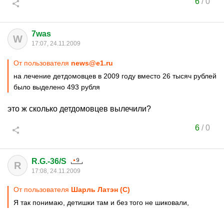
6
/
0
7was
W
17:07, 24.11.2009
От пользователя
news@e1.ru
на лечение детдомовцев в 2009 году вместо 26 тысяч рублей
было выделено 493 рубля
это ж сколько детдомовцев вылечили?
6
/
0
R.G.-36/S
R
17:08, 24.11.2009
От пользователя
Шарль Латэн (С)
Я так понимаю, детишки там и без того не шиковали,