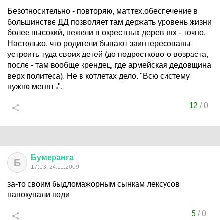
Безотносительно - повторяю, мат.тех.обеспечение в
большинстве ДД позволяет там держать уровень жизни
более высокий, нежели в окрестных деревнях - точно.
Настолько, что родители бывают заинтересованы
устроить туда своих детей (до подросткового возраста,
после - там вообще крендец, где армейская дедовщина
верх политеса). Не в котлетах дело. "Всю систему
нужно менять".
12
/
0
Бумеранга
Б
17:13, 24.11.2009
за-то своим быдломажорным сынкам лексусов
напокупали поди
5
/
0