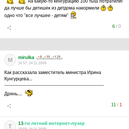
на какую-то кенгурацию 100 тыш потратили!
да лучше бы детишек из детдома накормили
одно что "все лучшее - детям"
6
/
0
mirulka
M
16:57, 24.11.2009
Как рассказала заместитель министра Ирина
Кунгурцева...
---------------------------------------------------------------------
Дрянь....
11
/
1
13-
ти
летний
интернет
-
лузер
Т