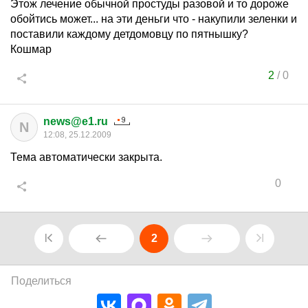
Этож лечение обычной простуды разовой и то дороже
обойтись может... на эти деньги что - накупили зеленки и
поставили каждому детдомовцу по пятнышку?
Кошмар
2
/
0
news@e1.ru
N
12:08, 25.12.2009
Тема автоматически закрыта.
0
2
Поделиться