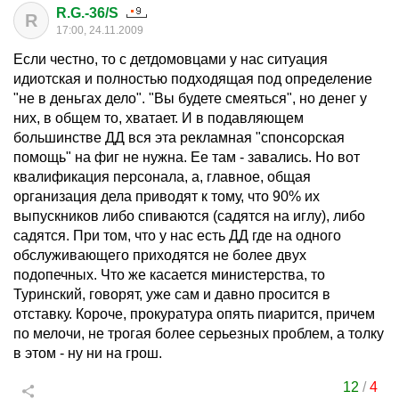
R.G.-36/S
R
17:00, 24.11.2009
Если честно, то с детдомовцами у нас ситуация
идиотская и полностью подходящая под определение
"не в деньгах дело". "Вы будете смеяться", но денег у
них, в общем то, хватает. И в подавляющем
большинстве ДД вся эта рекламная "спонсорская
помощь" на фиг не нужна. Ее там - завались. Но вот
квалификация персонала, а, главное, общая
организация дела приводят к тому, что 90% их
выпускников либо спиваются (садятся на иглу), либо
садятся. При том, что у нас есть ДД где на одного
обслуживающего приходятся не более двух
подопечных. Что же касается министерства, то
Туринский, говорят, уже сам и давно просится в
отставку. Короче, прокуратура опять пиарится, причем
по мелочи, не трогая более серьезных проблем, а толку
в этом - ну ни на грош.
12
/
4