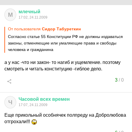
млечный
М
17:02, 24.11.2009
От пользователя
Сидор Табуреткин
Согласно статье 55 Конституции РФ не должны издаваться
законы, отменяющие или умаляющие права и свободы
человека и гражданина
а у нас -что ни закон- то нагиб и ущемление. поэтому
смотреть и читать конституцию -гиблое дело.
3
/
0
Часовой
всех
времен
Ч
17:07, 24.11.2009
Еще прикольный особнячек полпреду на Добролюбова
отгрохали!!!