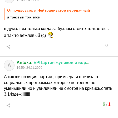
16:59, 24.11.2009
От пользователя
Нейтрализатор передачный
я трезвый тож злой
я думал вы только когда за бухлом стоите-толкаетесь,
а так то вежливый (с)
0
Antoxa:
ЕРПартия
жуликов
и
вор
...
A
16:59, 24.11.2009
А как же позиция партии , примьера и презика о
социальных программах которые не только не
уменьшили но и увиличили не смотря на кризись,опять
3,14здеж!!!!!!!!
6
/
1