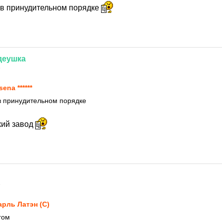
 в принудительном порядке
деушка
9
sena ******
в принудительном порядке
кий завод
9
рль Латэн (С)
гом