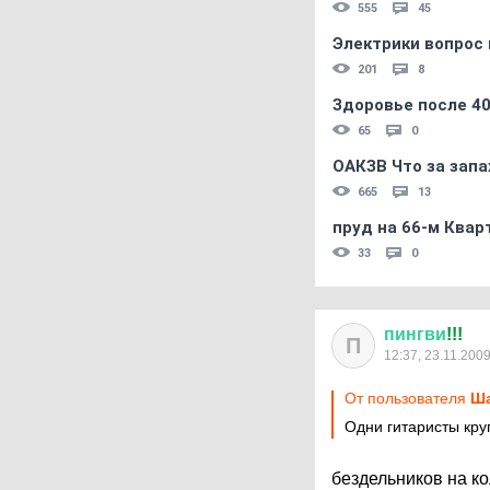
555
45
Электрики вопрос 
201
8
Здоровье после 4
65
0
ОАКЗВ Что за запа
665
13
пруд на 66-м Квар
33
0
пингви
!!!
П
12:37, 23.11.200
От пользователя
Ша
Одни гитаристы кру
бездельников на к