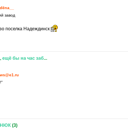
dёna__
ий завод
тво поселка Надеждинск
,
ещё
бы
на
час
заб
...
9
ws@e1.ru
!"
ВНЮК
(3)