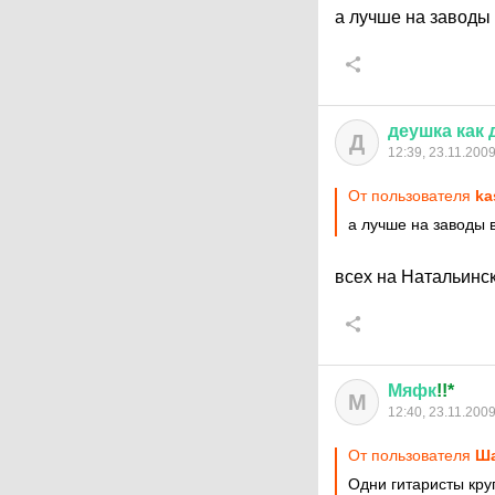
а лучше на заводы
деушка
как
Д
12:39, 23.11.200
От пользователя
ka
а лучше на заводы 
всех на Натальинс
Мяфк
!!*
М
12:40, 23.11.200
От пользователя
Ша
Одни гитаристы кру