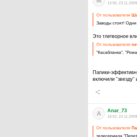
М
13:50, 23.11.200
От пользователя
Ша
Заводы стоят! Одни
Это тлетворное вл
От пользователя
ne
"Касабланка", "Рома
Папики-эффективны
включили "звезду" 
Anar_73
A
18:42, 23.11.200
От пользователя
Па
телесериала "Пепет