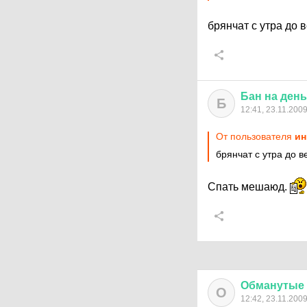
брянчат с утра до 
Бан
на
день
Б
12:41, 23.11.200
От пользователя
ин
брянчат с утра до 
Спать мешаюд.
Обманутые
О
12:42, 23.11.200