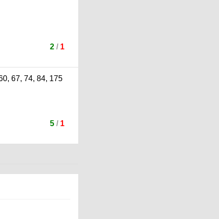
2
/
1
5
/
1