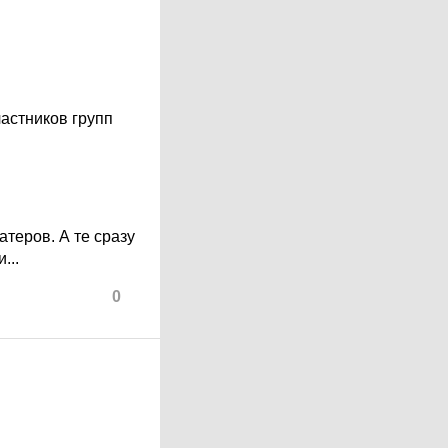
астников групп
еров. А те сразу
...
0