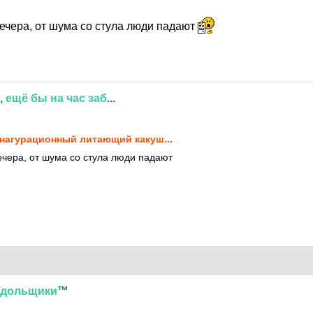
вечера, от шума со стула люди падают
,
ещё
бы
на
час
заб
...
9
нагурационный литающий какуш...
вечера, от шума со стула люди падают
дольщики
™
9