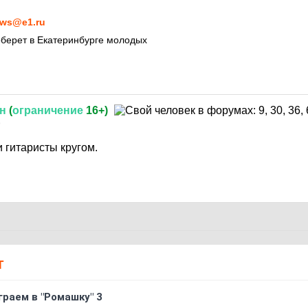
ws@e1.ru
оберет в Екатеринбурге молодых
н
(
ограничение
16+)
9
 гитаристы кругом.
Т
граем в "Ромашку" 3