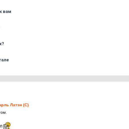
к вам
0
х?
тале
9
рль Латэн (С)
гом.
ол