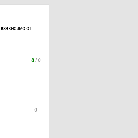
независимо от
8
/
0
0