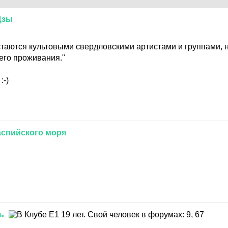
Цзы
9
стаются культовыми свердловскими артистами и группами, 
его проживания."
:-)
аспийского
моря
9
ь
9