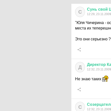
Сунь
свой
С
12:29, 23.11.200
"Юля Чичерина - о
места их теперешн
Это они серьезно ? 
Директор
К
Д
12:32, 23.11.200
Не знаю таких
Созерцател
С
12:32, 23.11.200