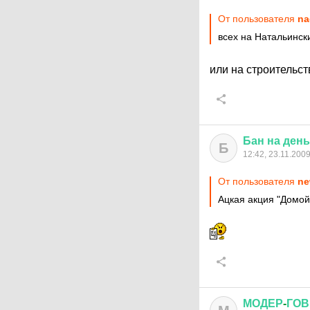
От пользователя
na
всех на Натальинск
или на строительс
Бан
на
день
Б
12:42, 23.11.200
От пользователя
ne
Ацкая акция "Домой
МОДЕР
-
ГО