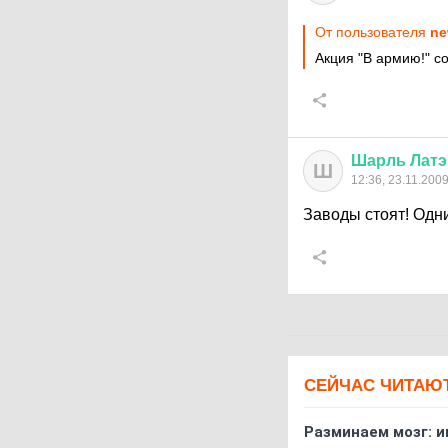
От пользователя
ne
Акция "В армию!" с
Шарль
Латэ
Ш
12:36, 23.11.200
Заводы стоят! Одни
СЕЙЧАС ЧИТАЮ
Разминаем мозг: и